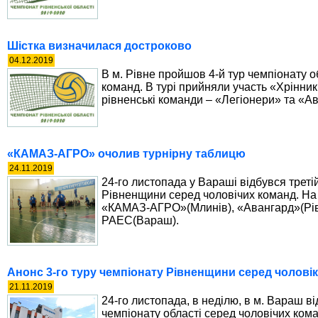
Шістка визначилася достроково
04.12.2019
В м. Рівне пройшов 4-й тур чемпіонату о
команд. В турі прийняли участь «Хрінник
рівненські команди – «Легіонери» та «А
«КАМАЗ-АГРО» очолив турнірну таблицю
24.11.2019
24-го листопада у Вараші відбувся треті
Рівненщини серед чоловічих команд. Н
«КАМАЗ-АГРО»(Млинів), «Авангард»(Рівне
РАЕС(Вараш).
Анонс 3-го туру чемпіонату Рівненщини серед чоловік
21.11.2019
24-го листопада, в неділю, в м. Вараш ві
чемпіонату області серед чоловічих кома