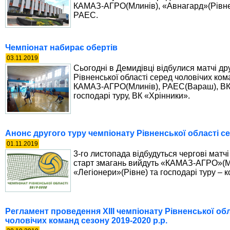
КАМАЗ-АГРО(Млинів), «Авнагард»(Рівне)
РАЕС.
Чемпіонат набирає обертів
03.11.2019
Сьогодні в Демидівці відбулися матчі дру
Рівненської області серед чоловічих ком
КАМАЗ-АГРО(Млинів), РАЕС(Вараш), ВК 
господарі туру, ВК «Хрінники».
Анонс другого туру чемпіонату Рівненської області се
01.11.2019
3-го листопада відбудуться чергові матч
старт змагань вийдуть «КАМАЗ-АГРО»(М
«Легіонери»(Рівне) та господарі туру – 
Регламент проведення ХІІІ чемпіонату Рівненської об
чоловічих команд сезону 2019-2020 р.р.