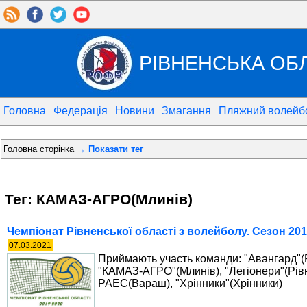
РІВНЕНСЬКА ОБ
Головна
Федерація
Новини
Змагання
Пляжний волейб
Головна сторінка
→ Показати тег
Тег: КАМАЗ-АГРО(Млинів)
Чемпіонат Рівненської області з волейболу. Сезон 201
07.03.2021
Приймають участь команди: "Авангард"(Р
"КАМАЗ-АГРО"(Млинів), "Легіонери"(Рівн
РАЕС(Вараш), "Хрінники"(Хрінники)