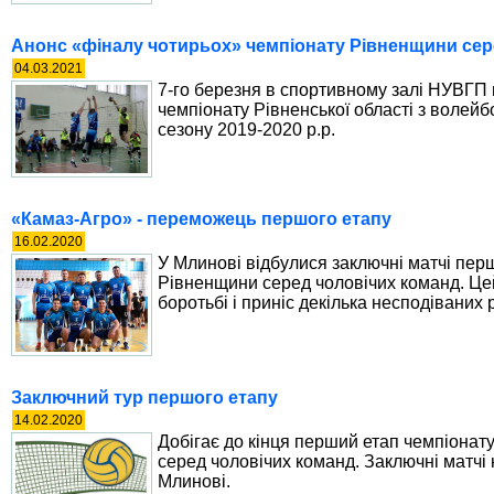
Анонс «фіналу чотирьох» чемпіонату Рівненщини сер
04.03.2021
7-го березня в спортивному залі НУВГП 
чемпіонату Рівненської області з волей
сезону 2019-2020 р.р.
«Камаз-Агро» - переможець першого етапу
16.02.2020
У Млинові відбулися заключні матчі пер
Рівненщини серед чоловічих команд. Цей
боротьбі і приніс декілька несподіваних 
Заключний тур першого етапу
14.02.2020
Добігає до кінця перший етап чемпіонат
серед чоловічих команд. Заключні матчі н
Млинові.