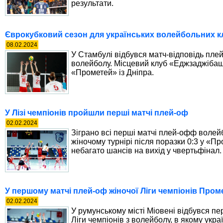
результати.
Єврокубковий сезон для українських волейбольних к
08.02.2024
У Стамбулі відбувся матч-відповідь плей
волейболу. Місцевий клуб «Еджзаджібаш
«Прометей» із Дніпра.
У Лізі чемпіонів пройшли перші матчі плей-оф
02.02.2024
Зіграно всі перші матчі плей-офф волейб
жіночому турнірі після поразки 0:3 у «
небагато шансів на вихід у чвертьфінал.
У першому матчі плей-оф жіночої Ліги чемпіонів Пром
02.02.2024
У румунському місті Міовені відбувся п
Ліги чемпіонів з волейболу, в якому укр