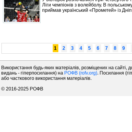
Ліги чемпіонів з волейболу. В польськом
приймав український «Прометей» із Дніп
1
2
3
4
5
6
7
8
9
Використання будь-яких матеріалів, розміщених на сайті, д
видань - гіперпосилання) на
РОФВ (rofv.org)
. Посилання (гі
або часткового використання матеріалів.
© 2016-2025 РОФВ