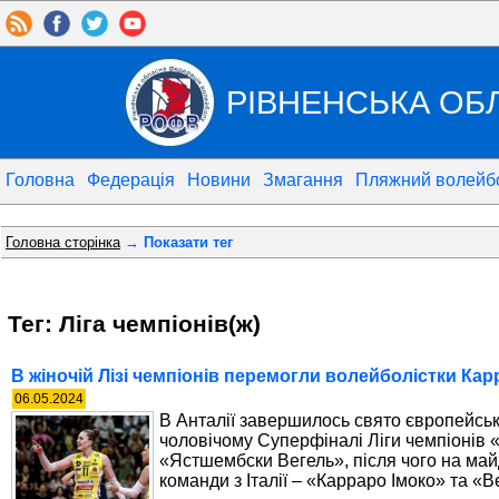
РІВНЕНСЬКА ОБ
Головна
Федерація
Новини
Змагання
Пляжний волейб
Головна сторінка
→ Показати тег
Тег: Ліга чемпіонів(ж)
В жіночій Лізі чемпіонів перемогли волейболістки Кар
06.05.2024
В Анталії завершилось свято європейськ
чоловічому Суперфіналі Ліги чемпіонів 
«Ястшембски Вегель», після чого на май
команди з Італії – «Карраро Імоко» та «