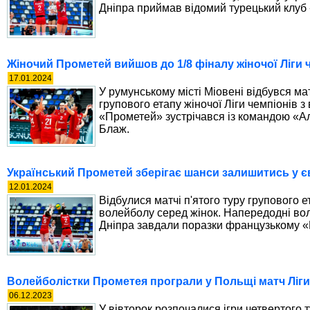
Дніпра приймав відомий турецький клуб
Жіночий Прометей вийшов до 1/8 фіналу жіночої Ліги 
17.01.2024
У румунському місті Міовені відбувся ма
групового етапу жіночої Ліги чемпіонів з
«Прометей» зустрічався із командою «Ал
Блаж.
Український Прометей зберігає шанси залишитись у 
12.01.2024
Відбулися матчі п'ятого туру групового е
волейболу серед жінок. Напередодні во
Дніпра завдали поразки французькому «
Волейболістки Прометея програли у Польщі матч Ліги
06.12.2023
У вівторок розпочалися ігри четвертого т