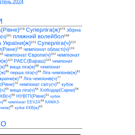
тень 2024
И
а(Рівне)
Суперліга(ж)
478
475
збірна
пляжний волейбол
261
248
(ч)
а України(ж)
Суперліга(ч)
222
222
126
124
т(Рівне)
чемпіонат області(ч)
18
110
чемпіонат Європи(ч)
чемпіонат
110
103
(ж)
РАЕС(Вараш)
чемпіонат
98
98
(в)
вища ліга(ж)
чемпіонат
86
84
81
(ж)
перша ліга(ч)
Ліга чемпіонів(ж)
79
77
країни(ж)
Ліга чемпіонів(ч)
70
67
2(Рівне)
чемпіонат світу(ч)
кубок
65
64
58
(ч)
вища ліга(ч)
Хлібодар(Сарни)
56
51
ЄКВ(ч)
НУВГП(Рівне)
кубок
49
49
ч)
чемпіонат EEVZA
КАМАЗ-
45
44
инів)
кубок ЄКВ(ж)
ЕО