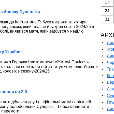
17
24
ла бронзу Суперліги
31
команда Костянтина Рябухи виграла за чотири
 поєдинком, який власне й закрив сезон-2024/25 в
олі, виявився матч, який відбувся у неділю.
АРХ
•
Лис
•
Жов
ту України
•
Лип
ни» з Городка і житомирські «Житичі-Полісся»
•
Чер
фінальній серії плей-оф за титул чемпіонів України
•
Тра
 чоловіків сезону-2024/25.
•
Кві
•
Бер
•
Лют
повели по 2:0
•
Січ
зня, відбулися другі півфінальні матчі серії плей-
•
Гру
мог у волейбольній Суперлізі. В обох фаворити
•
Лис
і перемоги.