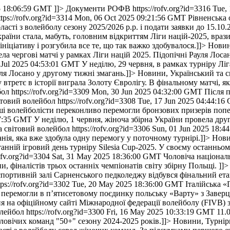
5 18:06:59 GMT
]]>
Документи РОФВ
https://rofv.org?id=3316
Tue,
ttps://rofv.org?id=3314
Mon, 06 Oct 2025 09:21:56 GMT
Рівненська 
асті з волейболу сезону 2025/2026 р.р. і подати заявки до 15.10.2
країни стала, мабуть, головним відкриттям Ліги націй-2025, враз
іціативу і розгубила все те, що так важко здобувалося.]]>
Новин
ла чергові матчі у рамках Ліги націй 2025. Підопічні Рауля Лосан
8 Jul 2025 04:53:01 GMT
У неділю, 29 червня, в рамках турніру Ліг
ля Лосано у другому тижні змагань.]]>
Новини, Український та с
втретє в історії виграла Золоту Євролігу. В фінальному матчі, я
бол
https://rofv.org?id=3309
Mon, 30 Jun 2025 04:32:00 GMT
Після 
ітовий волейбол
https://rofv.org?id=3308
Tue, 17 Jun 2025 04:44:1
аші волейболісти переконливо перемогли бронзових призерів поп
57:35 GMT
У неділю, 1 червня, жіноча збірна України провела др
а світовий волейбол
https://rofv.org?id=3306
Sun, 01 Jun 2025 18:
ія, яка вже здобула одну перемогу у поточному турнірі.]]>
Нови
танній ігровий день турніру Silesia Cup-2025. У своєму останньом
rofv.org?id=3304
Sat, 31 May 2025 18:36:00 GMT
Чоловіча національ
 фіналістів трьох останніх чемпіонатів світу збірну Польщі. ]]>
спортивній залі Сарненського педколеджу відбувся фінальний ета
tps://rofv.org?id=3302
Tue, 20 May 2025 18:36:00 GMT
Італійська «
 перемогли в п’ятисетовому поєдинку польську «Варту» з Заверці
ня на офіційному сайті Міжнародної федерації волейболу (FIVB) з
олейбол
https://rofv.org?id=3300
Fri, 16 May 2025 10:33:19 GMT
11.
ловічих команд "50+" сезону 2024-2025 років.]]>
Новини, Турнір