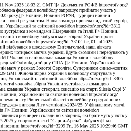
 11 Nov 2025 18:03:21 GMT
]]>
Документи РОФВ
https://rofv.org?
обласна федерація волейболу запрошує прийняти участь у
025 року.]]>
Новини, Новини РОФВ, Турнірні новини
или грою і результатом. Наша команда провела видатний турнір,
и, Український та світовий волейбол
https://rofv.org?id=3312
о зустрілися з командами Нідерландів та Італії.]]>
Новини,
а націй з волейболу відбувся матч збірної України проти
вітовий волейбол
https://rofv.org?id=3310
Tue, 01 Jul 2025
кий відбувався в шведському Енґельгольмі, наші дівчата
перших чотирьох матчів українці йдуть сьомими і перебувають у
6 GMT
Чоловіча національна команда України з волейболу
ередньої Олімпіади збірну США.]]>
Новини, Український та
угий матч у рамках Золотої Євроліги. Суперником синьо-жовтих
44:29 GMT
Жіноча збірна України з волейболу стартувала у
ни, Український та світовий волейбол
https://rofv.org?id=3305
у матчі чоловіча збірна України зустрілась з командою
на команда України створила сенсацію на старті Silesia Cup! У
Новини, Український та світовий волейбол
https://rofv.org?
п чемпіонату Рівненської області з волейболу серед жіночих
Перуджа» виграла Лігу чемпіонів-2024/25. У фінальному матчі,
в.]]>
Новини, Український та світовий волейбол
’явилися розширені склади всіх збірних, які братимуть участь у
05.2025 у спорткомплексі "Сарни-Арена" відбувся фінал
ні новини
https://rofv.org?id=3299
Fri, 16 May 2025 10:29:46 GMT