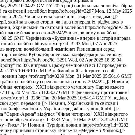
етапу право поборотися за нагороди отримали:
 May 2025 10:04:27 GMT
У 2025 році національна чоловіча збірна
 та світовий волейбол
https://rofv.org?id=3297
Mon, 12 May 2025
ліги-2025. Чи остаточна вона чи ні – наразі невідомо.]]>
рії, який за згодою сторін, як і два попередніх, відбувався в
вини, Український та світовий волейбол
https://rofv.org?id=3295
й власне й закрив сезон-2024/25 в чоловічому волейболі,
6:09:25 GMT
Чернівецька «Буковинка» вперше в історії виграла
ітовий волейбол
https://rofv.org?id=3293
Mon, 07 Apr 2025
спіль виграли волейбольний чемпіонат Рівненщини серед
сторії здобула Кубок Європейської конфедерації волейболу.
 волейбол
https://rofv.org?id=3291
Wed, 02 Apr 2025 18:39:04
рбіту" по 3:0, виграла в цьому чемпіонаті всі 17 проведених
Mar 2025 10:06:10 GMT
В неймовірній за інтригою серії,
і новини
https://rofv.org?id=3289
Mon, 31 Mar 2025 05:56:16 GMT
раїни з волейболу серед чоловіків сезону-2024/25.]]>
Новини,
"Фінал чотирьох" ХХІІ відкритого чемпіонату Сарненського
287
Thu, 20 Mar 2025 11:03:37 GMT
У фінальному протистоянні
tps://rofv.org?id=3286
Thu, 20 Mar 2025 10:54:14 GMT
У неділю,
свої другі перемоги.]]>
Новини, Український та світовий
ї плей-оф чемпіонату України серед жінок у вищій лізі. ]]>
на "Сарни-Арена" відбувся "Фінал чотирьох" ХХІІ відкритого
гіонів
https://rofv.org?id=3283
Mon, 10 Mar 2025 18:35:26 GMT
ку «Рись».]]>
Новини, Турнірні новини
https://rofv.org?id=3282
данчику приймали стрийську «Рись» та «Медею» з Холмок.]]>