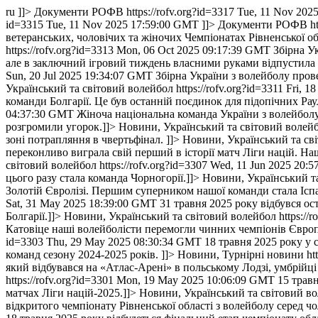
ru
]]>
Документи РОФВ
https://rofv.org?id=3317
Tue, 11 Nov 202
id=3315
Tue, 11 Nov 2025 17:59:00 GMT
]]>
Документи РОФВ
h
ветеранських, чоловічих та жіночих Чемпіонатах Рівненської обл
https://rofv.org?id=3313
Mon, 06 Oct 2025 09:17:39 GMT
Збірна У
але в заключний ігровий тиждень власними руками відпустила ін
Sun, 20 Jul 2025 19:34:07 GMT
Збірна України з волейболу прове
Український та світовий волейбол
https://rofv.org?id=3311
Fri, 1
команди Болгарії. Це був останній поєдинок для підопічних Рау
04:37:30 GMT
Жіноча національна команда України з волейболу 
розгромили угорок.]]>
Новини, Український та світовий волей
зоні потрапляння в чвертьфінал. ]]>
Новини, Український та св
переконливо виграла свій перший в історії матч Ліги націй. Н
світовий волейбол
https://rofv.org?id=3307
Wed, 11 Jun 2025 20:
цього разу стала команда Чорногорії.]]>
Новини, Український т
Золотій Євролізі. Першим суперником нашої команди стала Іспан
Sat, 31 May 2025 18:39:00 GMT
31 травня 2025 року відбувся ос
Болгарії.]]>
Новини, Український та світовий волейбол
https://
Катовіце наші волейболісти перемогли чинних чемпіонів Європи,
id=3303
Thu, 29 May 2025 08:30:34 GMT
18 травня 2025 року у 
команд сезону 2024-2025 років. ]]>
Новини, Турнірні новини
ht
який відбувався на «Атлас-Арені» в польському Лодзі, умбрійці
https://rofv.org?id=3301
Mon, 19 May 2025 10:06:09 GMT
15 трав
матчах Ліги націй-2025.]]>
Новини, Український та світовий в
відкритого чемпіонату Рівненської області з волейболу серед чо