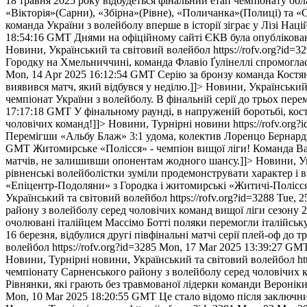
18 травня 2025 року відбудеться фінальний етап чемпіонату об
«Вікторія»(Сарни), «Збірна»(Рівне), «Поличанка»(Полиці) та «С
команда України з волейболу вперше в історії зіграє у Лізі Націй
18:54:16 GMT
Днями на офіційному сайті ЄКВ була опублікована
Новини, Український та світовий волейбол
https://rofv.org?id=3
Городку на Хмельниччині, команда Флавіо Ґулінеллі спромоглася
Mon, 14 Apr 2025 16:12:54 GMT
Серію за бронзу команда Костян
виявився матч, який відбувся у неділю.]]>
Новини, Український
чемпіонат України з волейболу. В фінальній серії до трьох пере
17:17:18 GMT
У фінальному раунді, в напруженій боротьбі, ко
чоловічих команд!]]>
Новини, Турнірні новини
https://rofv.org?
Перемігши «Альбу Блаж» 3:1 удома, колектив Лоренцо Бернарді п
GMT
Житомирське «Полісся» - чемпіон вищої ліги! Команда Вас
матчів, не залишивши опонентам жодного шансу.]]>
Новини, Ук
рівненські волейболістки зуміли продемонструвати характер і в
«Епіцентр-Подоляни» з Городка і житомирські «Житичі-Полісся» 
Український та світовий волейбол
https://rofv.org?id=3288
Tue, 
району з волейболу серед чоловічих команд вищої ліги сезону 2
очолювані італійцем Массімо Ботті поляки перемогли італійськ
16 березня, відбулися другі півфінальні матчі серії плей-оф до 
волейбол
https://rofv.org?id=3285
Mon, 17 Mar 2025 13:39:27 GM
Новини, Турнірні новини, Український та світовий волейбол
ht
чемпіонату Сарненського району з волейболу серед чоловічих к
Рівнянки, які грають без травмованої лідерки команди Вероніки
Mon, 10 Mar 2025 18:20:55 GMT
Це стало відомо після заключн