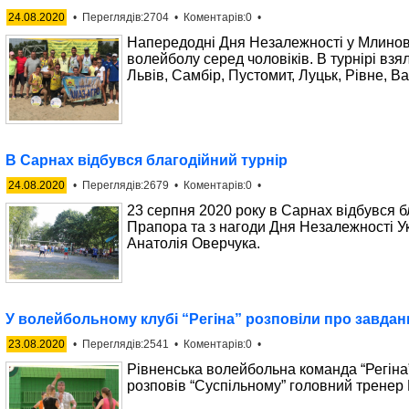
24.08.2020
• Переглядів:2704 • Коментарів:0 •
Напередодні Дня Незалежності у Млинові
волейболу серед чоловіків. В турнірі взя
Львів, Самбір, Пустомит, Луцьк, Рiвне, В
В Сарнах відбувся благодійний турнір
24.08.2020
• Переглядів:2679 • Коментарів:0 •
23 серпня 2020 року в Сарнах відбувся б
Прапора та з нагоди Дня Незалежності У
Анатолія Оверчука.
У волейбольному клубі “Регіна” розповіли про завдан
23.08.2020
• Переглядів:2541 • Коментарів:0 •
Рівненська волейбольна команда “Регіна” 
розповів “Суспільному” головний тренер 