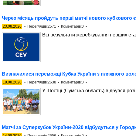
Через місяць пройдуть перші матчі нового кубкового 
23.08.2020
• Переглядів:2571 • Коментарів:0 •
Всі результати жеребкування перших етапі
Визначилися переможці Кубка України з пляжного вол
18.08.2020
• Переглядів:2638 • Коментарів:0 •
У Шостці (Сумська область) відбувся роз
Матчі за Суперкубок України-2020 відбудуться у Город
14.08.2020
• Переглядів:2656 • Коментарів:0 •