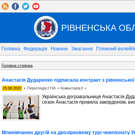
РІВНЕНСЬКА ОБ
Головна
Федерація
Новини
Змагання
Пляжний волейб
Головна сторінка
Анастасія Дударенко підписала контракт з рівненської
25.08.2020
• Переглядів:2746 • Коментарів:0 •
Українська догравальниця Анастасія Дуд
сезон Анастасія провела закордоном, ви
Млинівчанин другій на двозірковому турі чемпіонату 