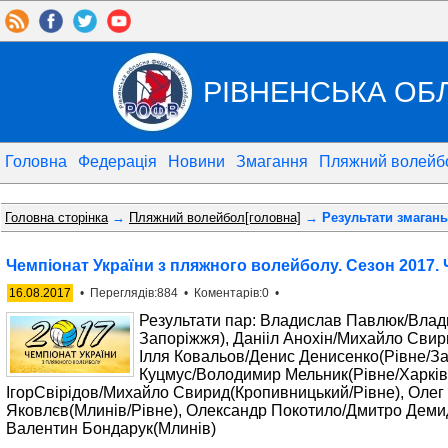
РІВНЕНСЬКА ОБ
Головна
Федерація
Новини
Змагання
Пляжний волейб
Головна сторінка
→
Пляжний волейбол[головна]
→ Результати змагань
Чемпіонат України з пляжного волейболу. Сезон 2017. 
16.08.2017
• Переглядів:884 • Коментарів:0 •
Результати пар: Владислав Павлюк/Влади
Запоріжжя), Данііл Анохін/Михайло Свир
Ілля Ковальов/Денис Денисенко(Рівне/З
Куцмус/Володимир Мельник(Рівне/Харків
ІгорСвiрiдов/Михайло Свирид(Кропивницький/Рівне), Оле
Яковлєв(Млинів/Рівне), Олександр Покотило/Дмитро Демид
Валентин Бондарук(Млинів)