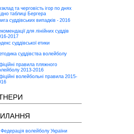
зклад та черговість ігор по днях
гідно таблиці Бергера
нига суддівських випадків - 2016
екомендації для лінійних суддів
016-2017
одекс суддівської етики
етодика суддівства волейболу
фіційні правила пляжного
олейболу 2013-2016
фіційні волейбольні правила 2015-
016
ТНЕРИ
ИЛАННЯ
Федерація волейболу України