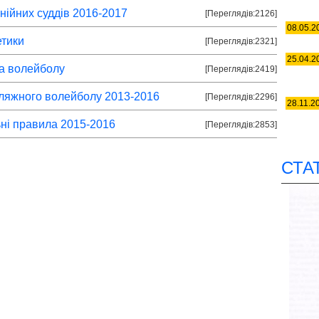
інійних суддів 2016-2017
[Переглядів:2126]
08.05.2
етики
[Переглядів:2321]
25.04.2
ва волейболу
[Переглядів:2419]
пляжного волейболу 2013-2016
[Переглядів:2296]
28.11.2
ні правила 2015-2016
[Переглядів:2853]
СТА