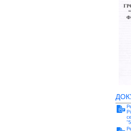
ДОК
Р
Р
с
"
Р