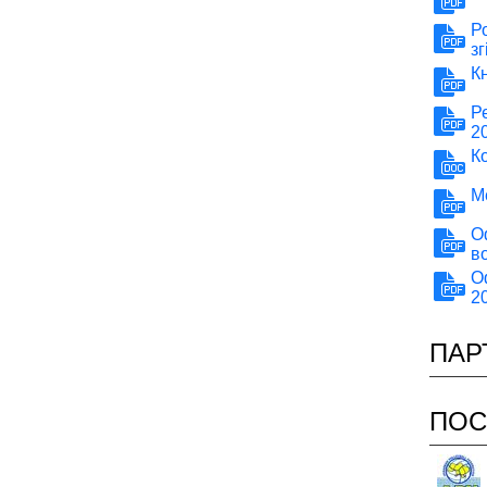
Ро
з
К
Р
2
К
М
О
в
О
2
ПАР
ПОС