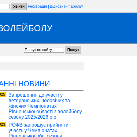
Реєстрація
|
Відновити пароль?
 ВОЛЕЙБОЛУ
АННІ НОВИНИ
025
Запрошення до участі у
ветеранських, чоловічих та
жіночих Чемпіонатах
Рівненської області з волейболу
сезону 2025/2026 р.р
023
РОФВ запрошує прийняти
участь у Чемпіонатах
Рівненської обл. сезону