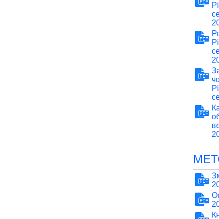
Р
с
20
Р
Р
с
20
З
ч
Р
с
К
о
в
2
МЕТ
З
20
О
2
К