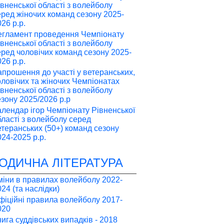
івненської області з волейболу
еред жіночих команд сезону 2025-
26 р.р.
егламент проведення Чемпіонату
івненської області з волейболу
еред чоловічих команд сезону 2025-
26 р.р.
апрошення до участі у ветеранських,
оловічих та жіночих Чемпіонатах
івненської області з волейболу
езону 2025/2026 р.р
алендар ігор Чемпіонату Рівненської
бласті з волейболу серед
етеранських (50+) команд сезону
024-2025 р.р.
ОДИЧНА ЛІТЕРАТУРА
міни в правилах волейболу 2022-
24 (та наслідки)
фіційні правила волейболу 2017-
020
нига суддівських випадків - 2018