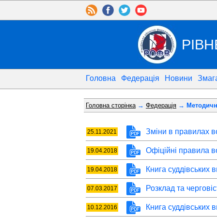
РІВН
Головна
Федерація
Новини
Змаг
Головна сторінка
→
Федерація
→ Методична
Зміни в правилах в
25.11.2021
Офіційні правила 
19.04.2018
Книга суддівських в
19.04.2018
Розклад та черговіс
07.03.2017
Книга суддівських в
10.12.2016