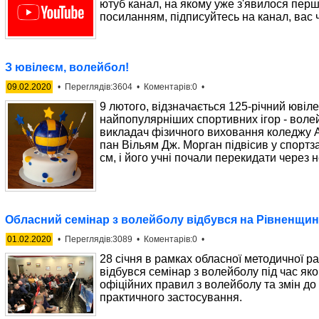
ютуб канал, на якому уже з'явилося перш
посиланням, підписуйтесь на канал, вас ч
З ювілеєм, волейбол!
09.02.2020
• Переглядів:3604 • Коментарів:0 •
9 лютого, відзначається 125-річний ювіле
найпопулярніших спортивних ігор - волей
викладач фізичного виховання коледжу А
пан Вільям Дж. Морган підвісив у спортзал
см, і його учні почали перекидати через 
Обласний семінар з волейболу відбувся на Рівненщин
01.02.2020
• Переглядів:3089 • Коментарів:0 •
28 січня в рамках обласної методичної р
відбувся семінар з волейболу під час яко
офіційних правил з волейболу та змін до н
практичного застосування.