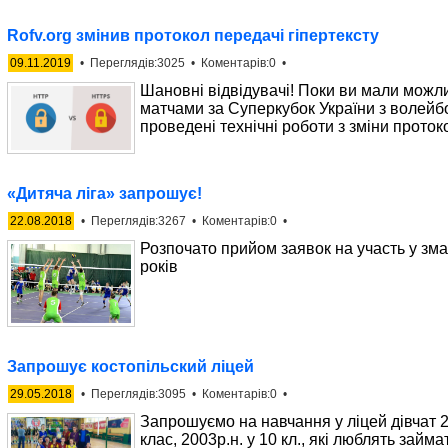
Rofv.org змінив протокол передачі гіпертексту
09.11.2019
• Переглядів:3025 • Коментарів:0 •
Шановні відвідувачі! Поки ви мали можли
матчами за Суперкубок України з волейб
проведені технічні роботи з зміни протоко
«Дитяча ліга» запрошує!
22.08.2018
• Переглядів:3267 • Коментарів:0 •
Розпочато прийом заявок на участь у зм
років
Запрошує костопільский ліцей
29.05.2018
• Переглядів:3095 • Коментарів:0 •
Запрошуємо на навчання у ліцей дівчат 20
клас, 2003р.н. у 10 кл., які люблять зай