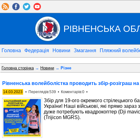
РІВНЕНСЬКА ОБ
Головна
Федерація
Новини
Змагання
Пляжний волейб
Головна сторінка
→
Новини
→ Різне
Рівненська волейболістка проводить збір-розіграш на
14.03.2023
• Переглядів:539 • Коментарів:0 •
Збір для 19-ого окремого стрілецького 
України! Наші військові, які прямо зараз
дуже потребують квадрокоптер (Dji mavic
(Trijicon MGRS).