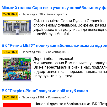
Міський голова Сарн взяв участь у волейбольному ф
25.08.2021
• Переглядів:598 • Коментарів:0 •
Очільник міста Сарни Руслан Серпенінов
спортивному флешмобі. Зокрема, разом 
українських міст долучився до велелюдної
волейболу в Україні.
ВК "Регіна-МЕГУ" подякував вболівальникам за підтр
17.04.2021
• Переглядів:1016 • Коментарів:0 •
Дорогі вболівальники!
Ми висловлюємо Вам величезну подяку з
Ви не переставали вірити в нас, поділяли
відверталися після поразок, надавали н
силу рухатися уперед.
ВК "Патріот-Рівне" запустив свій ютуб канал
18.01.2021
• Переглядів:1391 • Коментарів:0 •
Шановні друзі та вболівальники, ВК "Патр