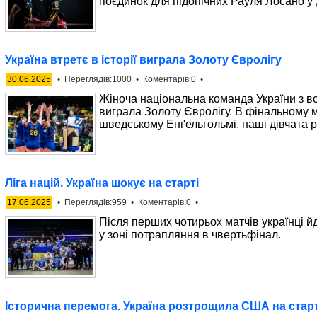
поєдинок для підопічних Рауля Лосано у 
Україна втретє в історії виграла Золоту Євролігу
30.06.2025
• Переглядів:1000 • Коментарів:0 •
Жіноча національна команда України з во
виграла Золоту Євролігу. В фінальному м
шведському Енґельгольмі, наші дівчата р
Ліга націй. Україна шокує на старті
17.06.2025
• Переглядів:959 • Коментарів:0 •
Після перших чотирьох матчів українці й
у зоні потрапляння в чвертьфінал.
Історична перемога. Україна розтрощила США на старті