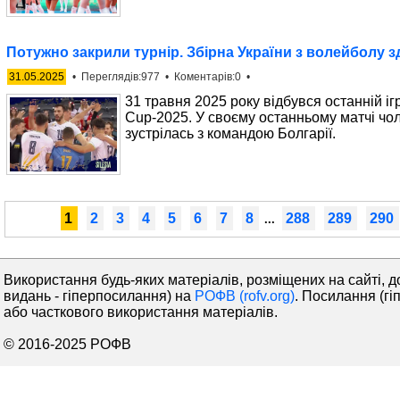
Потужно закрили турнір. Збірна України з волейболу 
31.05.2025
• Переглядів:977 • Коментарів:0 •
31 травня 2025 року відбувся останній іг
Cup-2025. У своєму останньому матчі чол
зустрілась з командою Болгарії.
1
2
3
4
5
6
7
8
288
289
290
...
Використання будь-яких матеріалів, розміщених на сайті, д
видань - гіперпосилання) на
РОФВ (rofv.org)
. Посилання (гі
або часткового використання матеріалів.
© 2016-2025 РОФВ