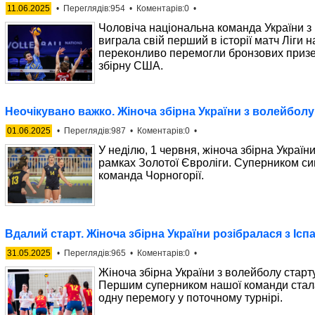
11.06.2025
• Переглядів:954 • Коментарів:0 •
Чоловіча національна команда України 
виграла свій перший в історії матч Ліги 
переконливо перемогли бронзових призе
збірну США.
Неочікувано важко. Жіноча збірна України з волейбол
01.06.2025
• Переглядів:987 • Коментарів:0 •
У неділю, 1 червня, жіноча збірна Україн
рамках Золотої Євроліги. Суперником си
команда Чорногорії.
Вдалий старт. Жіноча збірна України розібралася з Ісп
31.05.2025
• Переглядів:965 • Коментарів:0 •
Жіноча збірна України з волейболу старту
Першим суперником нашої команди стала 
одну перемогу у поточному турнірі.