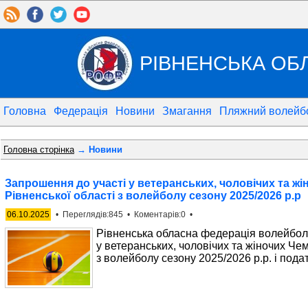
РІВНЕНСЬКА ОБ
Головна
Федерація
Новини
Змагання
Пляжний волейб
Головна сторінка
→ Новини
Запрошення до участі у ветеранських, чоловічих та ж
Рівненської області з волейболу сезону 2025/2026 р.р
06.10.2025
• Переглядів:845 • Коментарів:0 •
Рівненська обласна федерація волейбол
у ветеранських, чоловічих та жіночих Чем
з волейболу сезону 2025/2026 р.р. і подат