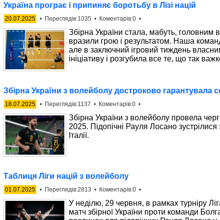
Україна програє і припиняє боротьбу в Лізі націй
20.07.2025
• Переглядів:1035 • Коментарів:0 •
Збірна України стала, мабуть, головним в
вразили грою і результатом. Наша коман
але в заключний ігровий тиждень власни
ініціативу і розгубила все те, що так важ
Збірна України з волейболу достроково гарантувала со
18.07.2025
• Переглядів:1137 • Коментарів:0 •
Збірна України з волейболу провела черго
2025. Підопічні Рауля Лосано зустрілися
Італії.
Таблиця Ліги націй з волейболу
01.07.2025
• Переглядів:2813 • Коментарів:0 •
У неділю, 29 червня, в рамках турніру Лі
матч збірної України проти команди Болга