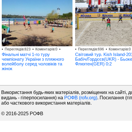
• Переглядів:823 • Коментарів:0 •
• Переглядів:696 • Коментарів:0 
Фінальні матчі 1-го туру
Світовий тур. Kish Island-20
чемпіонату України з пляжного
Бабіч/Гордєєв(UKR) - Бьок
волейболу серед чоловіків та
Флюгген(GER) 0:2
жінок
Використання будь-яких матеріалів, розміщених на сайті, д
видань - гіперпосилання) на
РОФВ (rofv.org)
. Посилання (гі
або часткового використання матеріалів.
© 2016-2025 РОФВ