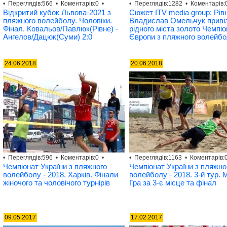
• Переглядів:566 • Коментарів:0 •
• Переглядів:1282 • Коментарів:
Відкритий кубок Львова-2021 з
Сюжет ITV media group: Рів
пляжного волейболу. Чоловіки.
Владислав Омельчук приві
Фінал. Ковальов/Павлюк(Рівне) -
рідного міста золото Чемпі
Ангелов/Дацюк(Суми) 2:0
Європи з пляжного волейб
24.06.2018
20.06.2018
• Переглядів:596 • Коментарів:0 •
• Переглядів:1163 • Коментарів:0
Чемпіонат України з пляжного
Чемпіонат України з пляжно
волейболу - 2018. Харків. Фінали
волейболу - 2018. 3-й тур. 
жіночого та чоловічого турнірів
Гра за 3-є місце та фінал
09.05.2017
17.02.2017