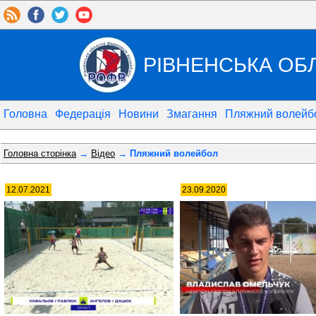
РІВНЕНСЬКА ОБ
Головна
Федерація
Новини
Змагання
Пляжний волейб
Головна сторінка
→
Відео
→ Пляжний волейбол
12.07.2021
23.09.2020