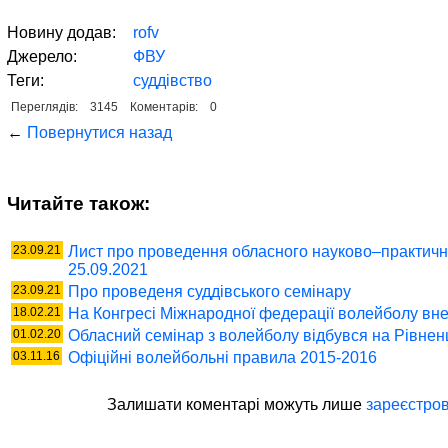
Новину додав:
rofv
Джерело:
ФВУ
Теги:
суддівство
Переглядів:
3145
Коментарів:
0
←
Повернутися назад
Читайте також:
23.09.21
Лист про проведення обласного науково–практично
25.09.2021
23.09.21
Про проведеня суддівського семінару
18.02.21
На Конгресі Міжнародної федерації волейболу вне
01.02.20
Обласний семінар з волейболу відбувся на Рівнен
03.11.16
Офіційні волейбольні правила 2015-2016
Залишати коментaрі можуть лише
зареєстров