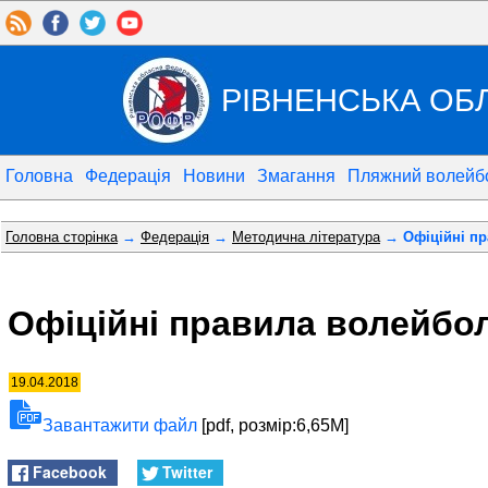
РІВНЕНСЬКА ОБ
Головна
Федерація
Новини
Змагання
Пляжний волейб
Головна сторінка
→
Федерація
→
Методична література
→ Офіційні пр
Офіційні правила волейбол
19.04.2018
Завантажити файл
[pdf, розмір:6,65M]
Facebook
Twitter