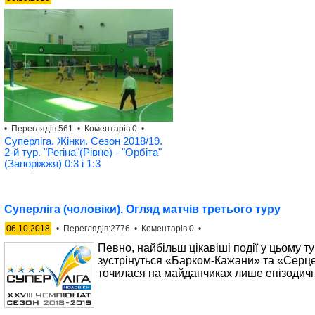
• Переглядів:561 • Коментарів:0 •
Суперліга. Жінки. Сезон 2018/19.
2-й тур. "Регіна"(Рівне) - "Орбіта"
(Запоріжжя) 0:3 і 1:3
Суперліга (чоловіки). Огляд матчів третього туру
06.10.2018
• Переглядів:2776 • Коментарів:0 •
Певно, найбільш цікавіші події у цьому т
зустрінуться «Барком-Кажани» та «Серце
точилася на майданчиках лише епізодично