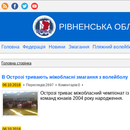
РІВНЕНСЬКА ОБ
Головна
Федерація
Новини
Змагання
Пляжний волейб
Головна сторінка
В Острозі тривають міжобласні змагання з волейболу
06.10.2018
• Переглядів:2697 • Коментарів:0 •
Острозі триває міжобласний чемпіонат із
команд юнаків 2004 року народження.
06.10.2018