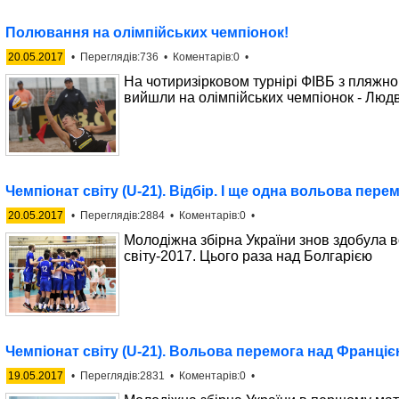
Полювання на олімпійських чемпіонок!
20.05.2017
• Переглядів:736 • Коментарів:0 •
На чотиризірковом турнірі ФІВБ з пляжно
вийшли на олімпійських чемпіонок - Людв
Чемпіонат світу (U-21). Відбір. І ще одна вольова пере
20.05.2017
• Переглядів:2884 • Коментарів:0 •
Молодіжна збірна України знов здобула в
світу-2017. Цього раза над Болгарією
Чемпіонат світу (U-21). Вольова перемога над Франціє
19.05.2017
• Переглядів:2831 • Коментарів:0 •