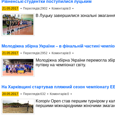
Рівненські студентки поступилися луцьким
21.05.2017
• Переглядів:2902 • Коментарів:0 •
В Луцьку завершилися зональні змагання 
Молодіжна збірна України – в фінальній частині чемпіон
21.05.2017
• Переглядів:2952 • Коментарів:0 •
Молодіжна збірна України перемогла збірн
путівку на чемпіонат світу.
На Харківщині стартував пляжний сезон чемпіонату E
20.05.2017
• Переглядів:632 • Коментарів:0 •
Koropiv Open став першим турніром у кал
першими міжнародними жіночими змагання