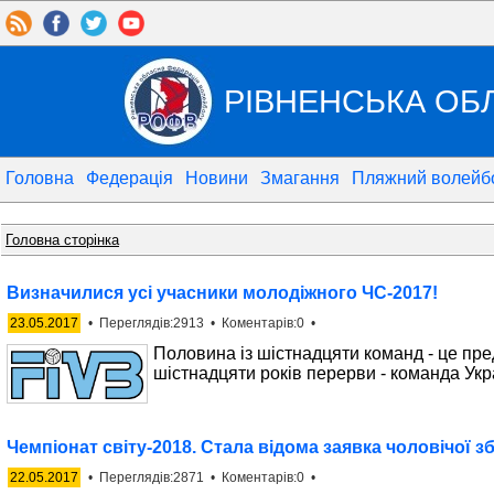
РІВНЕНСЬКА ОБ
Головна
Федерація
Новини
Змагання
Пляжний волейб
Головна сторінка
Визначилися усі учасники молодіжного ЧС-2017!
23.05.2017
• Переглядів:2913 • Коментарів:0 •
Половина із шістнадцяти команд - це пред
шістнадцяти років перерви - команда Укр
Чемпіонат світу-2018. Стала відома заявка чоловічої зб
22.05.2017
• Переглядів:2871 • Коментарів:0 •