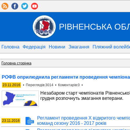
РІВНЕНСЬКА ОБ
Головна
Федерація
Новини
Змагання
Пляжний волейб
Головна сторінка
РОФВ оприлюднила регламенти проведення чемпіонаті
23.11.2016
• Переглядів:3014 • Коментарів:0 •
Незабаром старт чемпіонатів Рівненської 
грудня розпочнуть змагання ветерани.
Регламент проведення Х відкритого чемпіо
23.11.2016
команд сезону 2016 - 2017 років