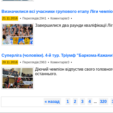
Визначилися всі учасники групового етапу Ліги чемпіо
21.11.2016
• Переглядів:2941 • Коментарів:0 •
Завершилися два раунди кваліфікації Ліг
Суперліга (чоловіки). 4-й тур. Тріумф "Баркома-Кажани
20.11.2016
• Переглядів:2963 • Коментарів:0 •
Діючий чемпіон відпустив свого головног
останнього.
« назад
1
2
3
4
320
...