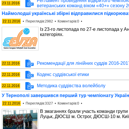
Регламент проведення відкритого чемпіона
23.11.2016
ветеранських команд віком «40+» сезону 20
Наймолодші українські збірні відправилися підкорюва
22.11.2016
• Переглядів:2982 • Коментарів:0 •
Із 23-го листопада по 27-е листопада у 
категоріях.
Рекомендації для лінійних суддів 2016-201
22.11.2016
Кодекс суддівської етики
22.11.2016
Методика суддівства волейболу
22.11.2016
У Тернополі завершився перший тур чемпіонату України
22.11.2016
• Переглядів:3327 • Коментарів:0 •
В змаганнях брали участь команди груп
Луцьк, ДЮСШ м. Острог, ДЮСШ-10 м. Киї