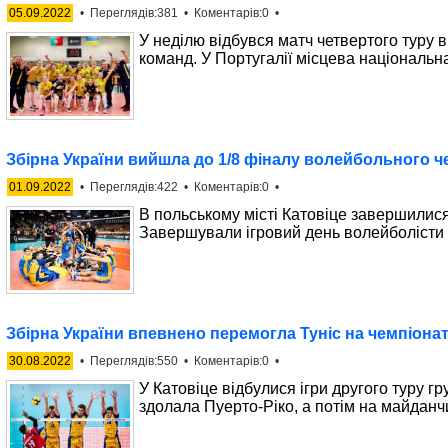
05.09.2022
• Переглядів:381 • Коментарів:0 •
У неділю відбувся матч четвертого туру 
команд. У Португалії місцева національн
Збірна України вийшла до 1/8 фіналу волейбольного ч
01.09.2022
• Переглядів:422 • Коментарів:0 •
В польському місті Катовіце завершилися 
Завершували ігровий день волейболісти У
Збірна України впевнено перемогла Туніс на чемпіонат
30.08.2022
• Переглядів:550 • Коментарів:0 •
У Катовіце відбулися ігри другого туру гр
здолала Пуерто-Ріко, а потім на майданч