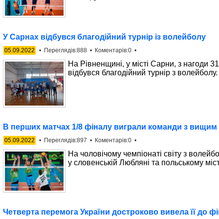
У Сарнах відбувся благодійний турнір із волейболу
05.09.2022
• Переглядів:888 • Коментарів:0 •
На Рівненщині, у місті Сарни, з нагоди 3
відбувся благодійний турнір з волейболу.
В перших матчах 1/8 фіналу виграли команди з вищим
05.09.2022
• Переглядів:897 • Коментарів:0 •
На чоловічому чемпіонаті світу з волейб
у словенській Любляні та польському місті
Четверта перемога України достроково вивела її до ф