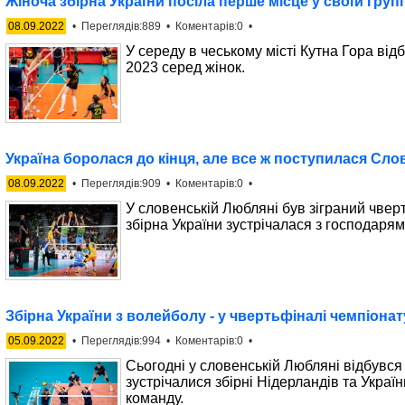
Жіноча збірна України посіла перше місце у своїй груп
08.09.2022
• Переглядів:889 • Коментарів:0 •
У середу в чеському місті Кутна Гора від
2023 серед жінок.
Україна боролася до кінця, але все ж поступилася Слов
08.09.2022
• Переглядів:909 • Коментарів:0 •
У словенській Любляні був зіграний чвер
збірна України зустрічалася з господаря
Збірна України з волейболу - у чвертьфіналі чемпіонату
05.09.2022
• Переглядів:994 • Коментарів:0 •
Сьогодні у словенській Любляні відбувся 
зустрічалися збірні Нідерландів та Укра
команду.