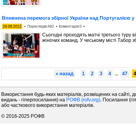
Впевнена перемога збірної України над Португалією у 
28.08.2022
• Переглядів:492 • Коментарів:0 •
Сьогодні проходять матчі третього туру 
жіночих команд. У чеському місті Табор 
« назад
1
2
3
4
47
...
Використання будь-яких матеріалів, розміщених на сайті, д
видань - гіперпосилання) на
РОФВ (rofv.org)
. Посилання (гі
або часткового використання матеріалів.
© 2016-2025 РОФВ