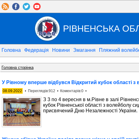
РІВНЕНСЬКА ОБ
Головна
Федерація
Новини
Змагання
Пляжний волейб
Головна сторінка
У Рівному вперше відбувся Відкритий кубок області з
08.09.2022
• Переглядів:912 • Коментарів:0 •
З 3 по 4 вересня в м.Рівне в залі Рівне
кубок Рівненської області з волейболу с
присвячений Дню Незалежності України.