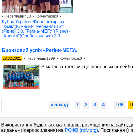
• Переглядів:413 • Коментарів:0 •
Кубок України. Фінал чотирьох.
"Хімік"(Южний)- "Регіна-МЕГУ"
(Рівне) 3:0, "Регіна-МЕГУ"(Рівне) -
"Аланта"(Слобожанське) 3:0
Бронзовий успіх «Регіни-МЕГУ»
28.02.2021
• Переглядів:1399 • Коментарів:0 •
В матчі за третє місце рівненські волейб
« назад
1
2
3
4
108
1
...
Використання будь-яких матеріалів, розміщених на сайті, д
видань - гіперпосилання) на
РОФВ (rofv.org)
. Посилання (гі