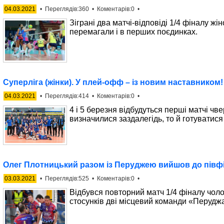
04.03.2021
• Переглядів:360 • Коментарів:0 •
Зіграні два матчі-відповіді 1/4 фіналу жін
перемагали і в перших поєдинках.
Суперліга (жінки). У плей-офф – із новим наставником!
04.03.2021
• Переглядів:414 • Коментарів:0 •
4 і 5 березня відбудуться перші матчі чве
визначилися заздалегідь, то й готуватися
Олег Плотницький разом із Перуджею вийшов до півфі
03.03.2021
• Переглядів:525 • Коментарів:0 •
Відбувся повторний матч 1/4 фіналу чолов
стосунків дві місцевий команди «Перудж