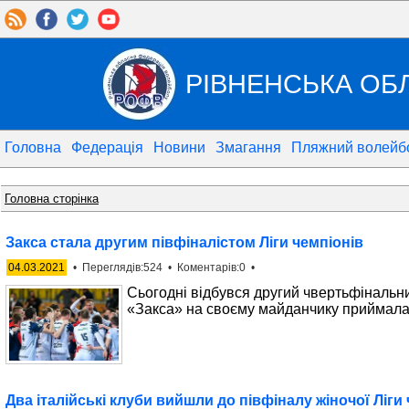
РІВНЕНСЬКА ОБ
Головна
Федерація
Новини
Змагання
Пляжний волейб
Головна сторінка
Закса стала другим півфіналістом Ліги чемпіонів
04.03.2021
• Переглядів:524 • Коментарів:0 •
Сьогодні відбувся другий чвертьфінальни
«Закса» на своєму майданчику приймала і
Два італійські клуби вийшли до півфіналу жіночої Ліги