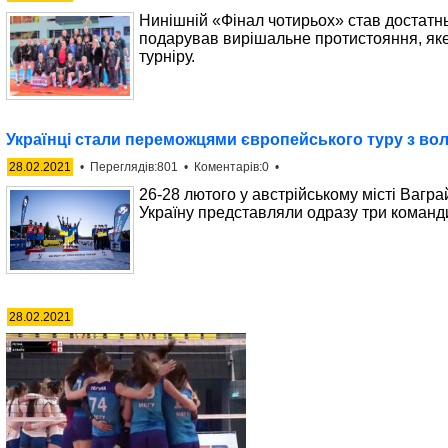
Нинішній «Фінал чотирьох» став достатнь
подарував вирішальне протистояння, яке
турніру.
Українці стали переможцями європейського туру з вол
28.02.2021
• Переглядів:801 • Коментарів:0 •
26-28 лютого у австрійському місті Вагра
Україну представляли одразу три команд
28.02.2021