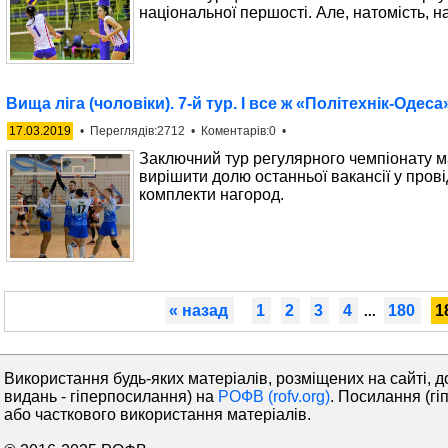
національної першості. Але, натомість, на
Вища ліга (чоловіки). 7-й тур. І все ж «Політехнік-Одеса
17.03.2019
• Переглядів:2712 • Коментарів:0 •
Заключний тур регулярного чемпіонату м
вирішити долю останньої вакансії у пров
комплекти нагород.
« назад
1
2
3
4
180
1
...
Використання будь-яких матеріалів, розміщених на сайті, д
видань - гіперпосилання) на
РОФВ (rofv.org)
. Посилання (гі
або часткового використання матеріалів.