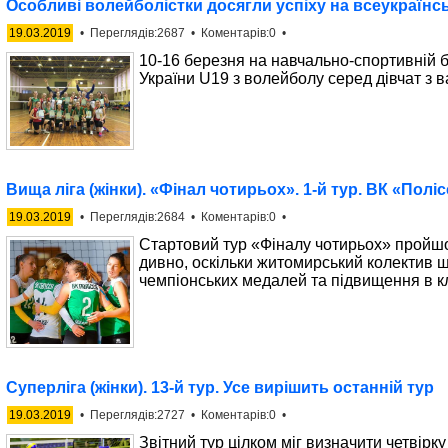
Особливі волейболістки досягли успіху на всеукраїнс
19.03.2019
• Переглядів:2687 • Коментарів:0 •
10-16 березня на навчально-спортивній б
України U19 з волейболу серед дівчат з в
Вища ліга (жінки). «Фінал чотирьох». 1-й тур. ВК «Полі
19.03.2019
• Переглядів:2684 • Коментарів:0 •
Стартовий тур «Фіналу чотирьох» пройшов 
дивно, оскільки житомирський колектив щ
чемпіонських медалей та підвищення в кл
Суперліга (жінки). 13-й тур. Усе вирішить останній тур
19.03.2019
• Переглядів:2727 • Коментарів:0 •
Звітний тур цілком міг визначити четвірк