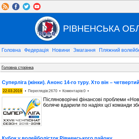
РІВНЕНСЬКА ОБ
Головна
Федерація
Новини
Змагання
Пляжний волейб
Головна сторінка
Суперліга (жінки). Анонс 14-го туру. Хто він – четверт
22.03.2019
• Переглядів:2670 • Коментарів:0 •
Післяноворічні фінансові проблеми «Нов
боляче вдарили по надіях цєї команди збе
Кубок у волейболісток Рівненського району