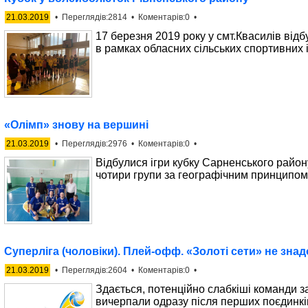
21.03.2019
• Переглядів:2814 • Коментарів:0 •
17 березня 2019 року у смт.Квасилів від
в рамках обласних сільських спортивних 
«Олімп» знову на вершині
21.03.2019
• Переглядів:2976 • Коментарів:0 •
Відбулися ігри кубку Сарненського район
чотири групи за географічним принципом,
Суперліга (чоловіки). Плей-офф. «Золоті сети» не зна
21.03.2019
• Переглядів:2604 • Коментарів:0 •
Здається, потенційно слабкіші команди за
вичерпали одразу після перших поєдинкі