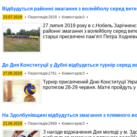
Відбудуться районні змагання з волейболу серед вете
23.07.2019
• Переглядів:2828 • Коментарів:0 •
27 липня 2019 року в с.Нобель Зарічненс
районні змагання з волейболу серед ветер
старші присвячені пам’яті Петра Ходнев
До Дня Конституції у Дубні відбудеться турнір серед в
27.06.2019
• Переглядів:2781 • Коментарів:0 •
Турнір присвячений Дню Конституції Укр
протягом 28-29 червня. Матчі пройдуть 
На Здолбунівщині відбудуться змагання з пляжного в
21.06.2019
• Переглядів:2999 • Коментарів:0 •
З нагоди відзначення Дня молоді у м. Зд