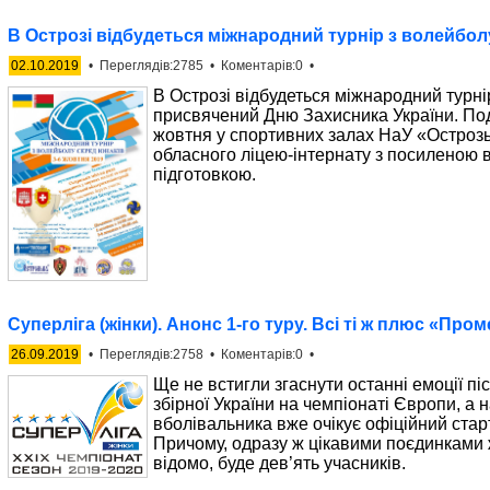
В Острозі відбудеться міжнародний турнір з волейбол
02.10.2019
• Переглядів:2785 • Коментарів:0 •
В Острозі відбудеться міжнародний турні
присвячений Дню Захисника України. Под
жовтня у спортивних залах НаУ «Острозь
обласного ліцею-інтернату з посиленою 
підготовкою.
Суперліга (жінки). Анонс 1-го туру. Всі ті ж плюс «Про
26.09.2019
• Переглядів:2758 • Коментарів:0 •
Ще не встигли згаснути останні емоції пі
збірної України на чемпіонаті Європи, а 
вболівальника вже очікує офіційний стар
Причому, одразу ж цікавими поєдинками ж
відомо, буде дев’ять учасників.