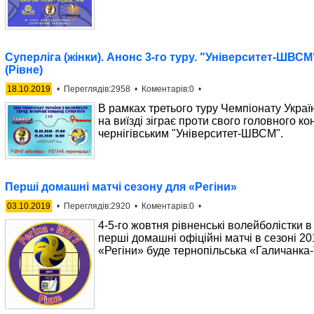
Суперліга (жінки). Анонс 3-го туру. "Університет-ШВСМ
(Рівне)
18.10.2019
• Переглядів:2958 • Коментарів:0 •
В рамках третього туру Чемпіонату Украї
на виїзді зіграє проти свого головного ко
чернігівським "Університет-ШВСМ".
Перші домашні матчі сезону для «Регіни»
03.10.2019
• Переглядів:2920 • Коментарів:0 •
4-5-го жовтня рівненські волейболістки в
перші домашні офіційні матчі в сезоні 2
«Регіни» буде тернопільська «Галичанк