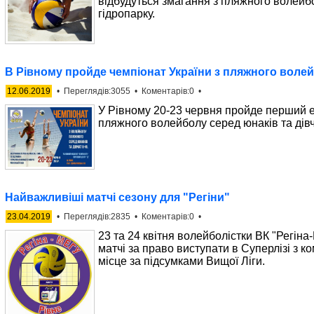
відбудуться змагання з пляжного волейбо
гідропарку.
В Рівному пройде чемпіонат України з пляжного воле
12.06.2019
• Переглядів:3055 • Коментарів:0 •
У Рівному 20-23 червня пройде перший е
пляжного волейболу серед юнаків та дівч
Найважливіші матчі сезону для "Регіни"
23.04.2019
• Переглядів:2835 • Коментарів:0 •
23 та 24 квітня волейболістки ВК "Регіна
матчі за право виступати в Суперлізі з к
місце за підсумками Вищої Ліги.