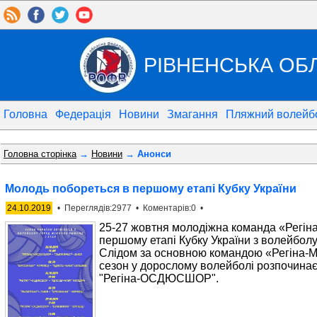
РІВНЕНСЬКА ОБ
Головна
Федерація
Новини
Змагання
Пляжний волейб
Головна сторінка
→
Новини
→ Анонси
Молодь побореться в першому етапі Кубку України
24.10.2019
• Переглядів:2977 • Коментарів:0 •
25-27 жовтня молодіжна команда «Регі
першому етапі Кубку України з волейболу
Слідом за основною командою «Регіна-М
сезон у дорослому волейболі розпочина
"Регіна-ОСДЮСШОР".