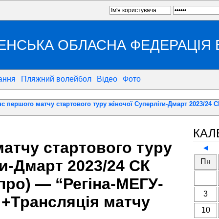
ЕНСЬКА ОБЛАСНА ФЕДЕРАЦІЯ
ання
Пляжний волейбол
Відео
Фото
 першого матчу стартового туру жіночої Суперліги-Дмарт 2023/24 С
КАЛ
атчу стартового туру
◄
ги-Дмарт 2023/24 СК
Пн
про) — “Регіна-МЕГУ-
3
 +Трансляція матчу
10