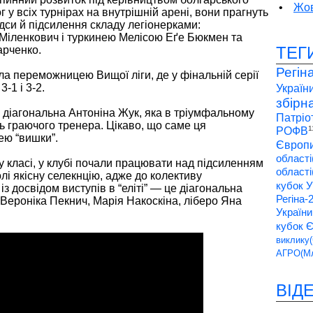
•
Жов
 у всіх турнірах на внутрішній арені, вони прагнуть
відси й підсилення складу легіонерками:
іленкович і туркинею Мелісою Еґе Бюкмен та
ТЕГ
рченко.
Регін
ала переможницею Вищої ліги, де у фінальній серії
-1 і 3-2.
України
збірн
я діагональна Антоніна Жук, яка в тріумфальному
Патріо
ь граючого тренера. Цікаво, що саме ця
1
РОФВ
ею “вишки”.
Європи
області
 у класі, у клубі почали працювати над підсиленням
області
лі якісну селекнцію, адже до колективу
кубок У
з досвідом виступів в “еліті” — це діагональна
Регіна-
Вероніка Пекнич, Марія Накоскіна, ліберо Яна
України
кубок 
виклику(
АГРО(Мл
ВІД