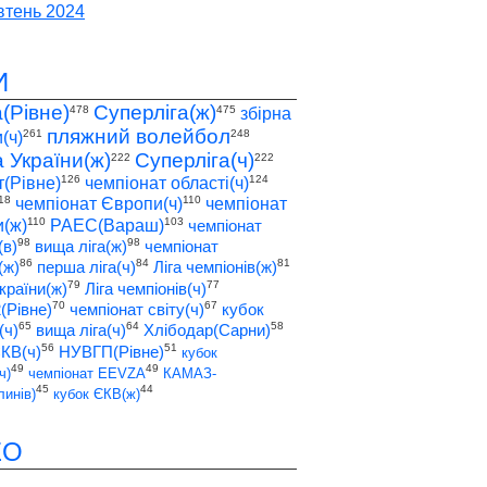
тень 2024
И
а(Рівне)
Суперліга(ж)
478
475
збірна
пляжний волейбол
261
248
(ч)
а України(ж)
Суперліга(ч)
222
222
126
124
т(Рівне)
чемпіонат області(ч)
18
110
чемпіонат Європи(ч)
чемпіонат
110
103
(ж)
РАЕС(Вараш)
чемпіонат
98
98
(в)
вища ліга(ж)
чемпіонат
86
84
81
(ж)
перша ліга(ч)
Ліга чемпіонів(ж)
79
77
країни(ж)
Ліга чемпіонів(ч)
70
67
2(Рівне)
чемпіонат світу(ч)
кубок
65
64
58
(ч)
вища ліга(ч)
Хлібодар(Сарни)
56
51
ЄКВ(ч)
НУВГП(Рівне)
кубок
49
49
ч)
чемпіонат EEVZA
КАМАЗ-
45
44
инів)
кубок ЄКВ(ж)
ЕО