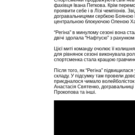
фахівця Івана Петкова. Крім перемог
проявити себе і в Лізі чемпіонів. З
догравальницями сербкою Бояною М
центральною блокуючою Оленою Ха
“Регіна” в минулому сезоні вона ст
двічі здолала “Нафтусю” з рахунком 3
Цієї миті команду очолює її колишн
для рівнянок сезоні виконувала рол
спортсменка стала кращою гравчин
Після того, як “Регіна” підвищилася
складу. У підсумку там провели дово
приєдналося чимало волейболісток і
Анастасія Святенко, догравальниці 
Прокопова та інші.