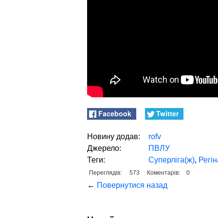
Facebook
Twitter
Новину додав:
rofv
Джерело:
ПВЛУ
Теги:
Суперліга(ж)
,
Регін
Переглядів:
573
Коментарів:
0
←
Повернутися назад