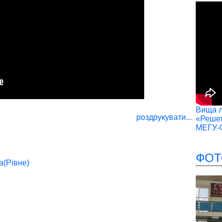
Вища лі
роздрукувати...
«Решет
МЕГУ-
ФОТ
а(Рівне)