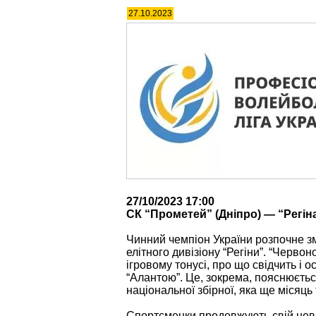
27.10.2023
27/10/2023 17:00
СК “Прометей” (Дніпро) — “Регі
Чинний чемпіон України розпочне з
елітного дивізіону “Регіни”. “Червон
ігровому тонусі, про що свідчить і 
“Алантою”. Це, зокрема, пояснюєть
національної збірної, яка ще місяць
Спортсменки продовжують свій невп