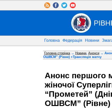
РІВН
Головна
Федерація
Новини
Змаг
Головна сторінка
→
Новини
,
Анонси
→ Анонс
ОШВСМ” (Рівне) +Трансляція матчу
Анонс першого м
жіночої Суперлі
“Прометей” (Дні
ОШВСМ” (Рівне)