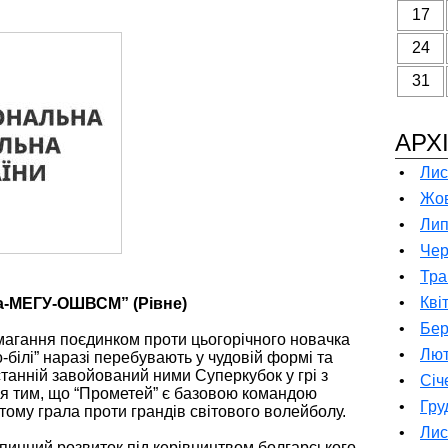
17
24
31
АРХ
•
Лис
•
Жов
•
Лип
•
Чер
•
Тра
•
Кві
на-МЕГУ-ОШВСМ” (Рівне)
•
Бер
магання поєдинком проти цьогорічного новачка
•
Лют
о-білі” наразі перебувають у чудовій формі та
останній завойований ними Суперкубок у грі з
•
Січ
ся тим, що “Прометей” є базовою командою
•
Гру
 тому грала проти грандів світового волейболу.
•
Лис
инний розвиток під керівництвом болгарського