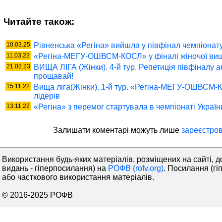
Читайте також:
10.03.25
Рівненська «Регіна» вийшла у півфінал чемпіонату 
11.03.23
«Регіна-МЕГУ-ОШВСМ-КОСЛ» у фіналі жіночої вищо
21.02.23
ВИЩА ЛІГА (Жінки). 4-й тур. Репетиція півфіналу
прощавай!
15.11.22
Вища ліга(Жінки). 1-й тур. «Регіна-МЕГУ-ОШВСМ-
лідерів
13.11.22
«Регіна» з перемог стартувала в чемпіонаті Україн
Залишати коментaрі можуть лише
зареєстров
Використання будь-яких матеріалів, розміщених на сайті, д
видань - гіперпосилання) на
РОФВ (rofv.org)
. Посилання (гі
або часткового використання матеріалів.
© 2016-2025 РОФВ