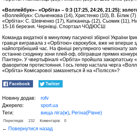
«Воллейбук»– «Орбіта» – 0:3 (17:25, 24:26, 21:25); золот
«Воллейбук»: Сільченкова (14), Христенко (10), В. Білик (7)
«Орбіта»: С. Шевченко (17), Капканець (12), Сьомик (11), Н
15-16 березня. Чернівці. Спортзал ЧОДЮСШ
Команда видатної в минулому пасуючої збірної України Ірин
гравця вигравала з «Орбітою» єврокубок, вже не вперше 
найпотрібніший час. На фініші регулярного чемпіонату за
останню сходинку зони плей-оф, обігравши прямих конкур
Пантер». У чвертьфіналі «Орбіта» пройшла закарпатську 
фаворитом протистояння. І ось тепер настала черга «Волл
«Орбіта» Комісарової замахнеться й на «Полісся»?
Facebook
Twitter
Новину додав:
rofv
Джерело:
sport.ua
Теги:
вища ліга(ж)
,
Регіна(Рівне)
Переглядів:
232
Коментарів:
0
←
Повернутися назад