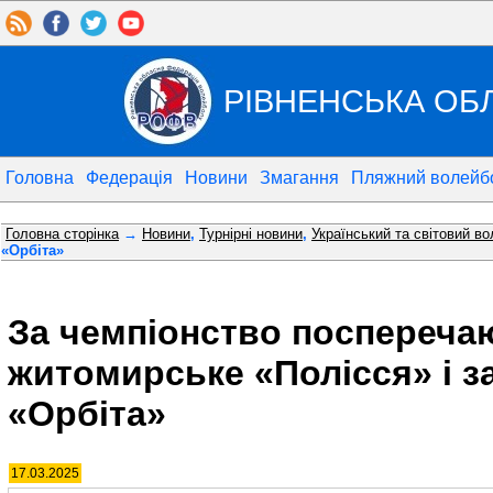
РІВНЕНСЬКА ОБ
Головна
Федерація
Новини
Змагання
Пляжний волейб
Головна сторінка
→
Новини
,
Турнірні новини
,
Український та світовий в
«Орбіта»
За чемпіонство поспереча
житомирське «Полісся» і з
«Орбіта»
17.03.2025