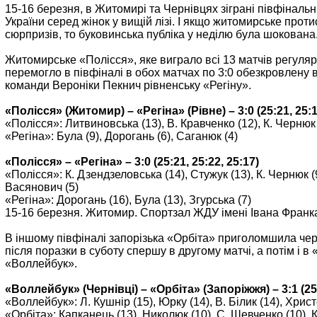
15-16 березня, в Житомирі та Чернівцях зіграні півфінальн
України серед жінок у вищій лізі. І якщо житомирське про
сюрпризів, то буковинська публіка у неділю була шокована
Житомирське «Полісся», яке виграло всі 13 матчів регуля
перемогло в півфіналі в обох матчах по 3:0 обезкровлену 
команди Вероніки Пекнич рівненську «Регіну».
«Полісся» (Житомир) – «Регіна» (Рівне) – 3:0 (25:21, 25:1
«Полісся»: Литвиновська (13), В. Кравченко (12), К. Чернюк 
«Регіна»: Була (9), Дорогань (6), Саганюк (4)
«Полісся» – «Регіна» – 3:0 (25:21, 25:22, 25:17)
«Полісся»: К. Дзендзеловська (14), Стужук (13), К. Чернюк (9
Васянович (5)
«Регіна»: Дорогань (16), Була (13), Згурська (7)
15-16 березня. Житомир. Спортзал ЖДУ імені Івана Франк
В іншому півфіналі запорізька «Орбіта» приголомшила черн
після поразки в суботу спершу в другому матчі, а потім і в
«Воллейбук».
«Воллейбук» (Чернівці) – «Орбіта» (Запоріжжя) – 3:1 (25:2
«Воллейбук»: Л. Кушнір (15), Юрку (14), В. Білик (14), Христ
«Орбіта»: Капканець (13), Николюк (10), С. Шевченко (10), 