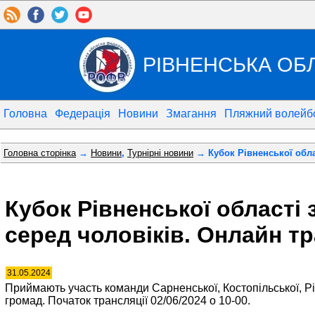
РІВНЕНСЬКА ОБ
Головна
Федерація
Новини
Змагання
Пляжний волейб
Головна сторінка
→
Новини
,
Турнірні новини
→ Кубок Рівненської обла
Кубок Рівненської області
серед чоловіків. Онлайн т
31.05.2024
Приймають участь команди Сарненської, Костопільської, Р
громад. Початок трансляції 02/06/2024 о 10-00.