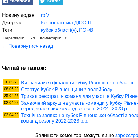
Facebook
Twitter
Новину додав:
rofv
Джерело:
Костопільська ДЮСШ
Теги:
кубок області(ч)
,
РОФВ
Переглядів:
1576
Коментарів:
0
←
Повернутися назад
Читайте також:
16.05.23
Визначилися фіналісти кубку Рівненської області
08.05.23
Стартує Кубок Рівненщини з волейболу
25.04.23
Триває реєстрація команд для участі в Кубку Рівне
02.04.23
Заявочний аркуш на участь команди у Кубку Рівнен
серед чоловічих команд в сезоні 2022 - 2023 р.
02.04.23
Технічна заявка на кубок Рівненської області з во
команд сезону 2022-2023 р.р.
Залишати коментaрі можуть лише
зареєстро