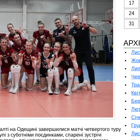
17
24
31
АРХ
•
Лис
•
Жов
•
Лип
•
Чер
•
Тра
•
Кві
•
Бер
•
Лют
•
Січ
•
Гру
алті на Одещині завершилися матчі четвертого туру
•
Лис
упі з суботніми поєдинками, спарені зустрічі