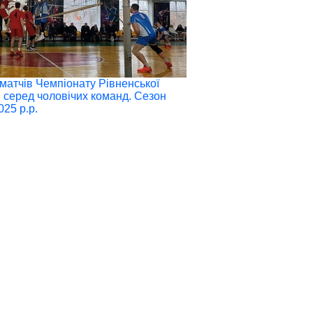
 матчів Чемпіонату Рівненської
і серед чоловічих команд. Сезон
025 р.р.