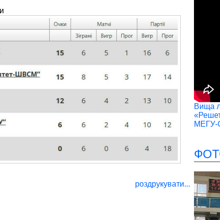
ги
Вища лі
«Решет
МЕГУ-
ФОТ
роздрукувати...