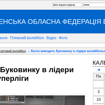
ЕНСЬКА ОБЛАСНА ФЕДЕРАЦІЯ
ання
Пляжний волейбол
Відео
Фото
 світовий волейбол
→ Балта виводить Буковинку в лідери волейбольн
КАЛ
Буковинку в лідери
◄
перліги
Пн
3
10