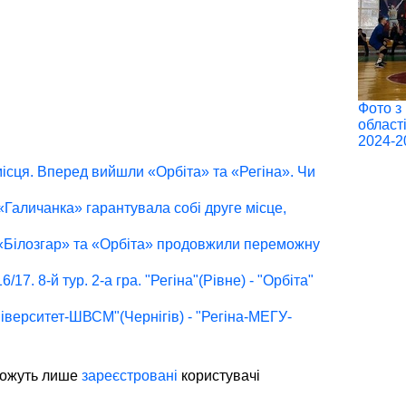
Фото з
област
2024-2
 місця. Вперед вийшли «Орбіта» та «Регіна». Чи
. «Галичанка» гарантувала собі друге місце,
р. «Білозгар» та «Орбіта» продовжили переможну
/17. 8-й тур. 2-а гра. "Регіна"(Рівне) - "Орбіта"
іверситет-ШВСМ"(Чернігів) - "Регіна-МЕГУ-
можуть лише
зареєстровані
користувачі