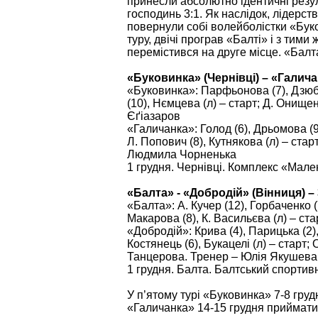
принесли абсолютно ідентичні резу
господинь 3:1. Як наслідок, лідерст
повернули собі волейболістки «Бук
туру, двічі програв «Балті» і з тим
перемістився на друге місце. «Балт
«Буковинка» (Чернівці) – «Галичанк
«Буковинка»: Парфьонова (7), Дзюба 
(10), Нємцева (л) – старт; Д. Онищен
Єґіазаров
«Галичанка»: Голод (6), Дрьомова (9
Л. Попович (8), Кутнякова (л) – ста
Людмила Чорненька
1 грудня. Чернівці. Комплекс «Мал
«Балта» - «Добродій» (Вінниця) – 3:
«Балта»: А. Кучер (12), Горбаченко (7
Макарова (8), К. Васильєва (л) – ст
«Добродій»: Крива (4), Парицька (2),
Костянець (6), Букацелі (л) – старт;
Танцерова. Тренер – Юлія Якушева
1 грудня. Балта. Балтський спорти
У п’ятому турі «Буковинка» 7-8 гру
«Галичанка» 14-15 грудня приймати