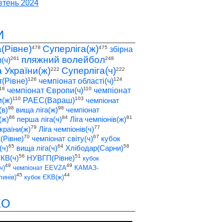
тень 2024
И
а(Рівне)
Суперліга(ж)
478
475
збірна
пляжний волейбол
261
248
(ч)
а України(ж)
Суперліга(ч)
222
222
126
124
т(Рівне)
чемпіонат області(ч)
18
110
чемпіонат Європи(ч)
чемпіонат
110
103
(ж)
РАЕС(Вараш)
чемпіонат
98
98
(в)
вища ліга(ж)
чемпіонат
86
84
81
(ж)
перша ліга(ч)
Ліга чемпіонів(ж)
79
77
країни(ж)
Ліга чемпіонів(ч)
70
67
2(Рівне)
чемпіонат світу(ч)
кубок
65
64
58
(ч)
вища ліга(ч)
Хлібодар(Сарни)
56
51
ЄКВ(ч)
НУВГП(Рівне)
кубок
49
49
ч)
чемпіонат EEVZA
КАМАЗ-
45
44
инів)
кубок ЄКВ(ж)
ЕО