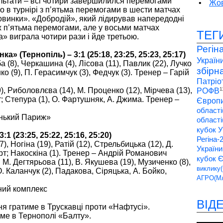
льтати – всі чотири завершилился перемогами
•
Жов
во в турнірі з п’ятьма перемогами в шести матчах
овинки». «Добродій», який лідирував напередодні
и ж п’ятьма перемогами, але у восьми матчах
ТЕГ
а» виграла чотири рази і йде третьою.
Регін
а» (Тернопіль) – 3:1 (25:18, 23:25, 25:23, 25:17)
України
(8), Черкашина (4), Лісова (11), Павлик (22), Лучко
збірн
ко (9), П. Герасимчук (3), Федчук (3). Тренер – Гарій
Патріо
), Риболовлєва (14), М. Проценко (12), Мірчева (13),
1
РОФВ
рт; Степура (1), О. Фартушняк, А. Джима. Тренер –
Європи
області
енький Париж»
області
кубок У
1 (23:25, 25:22, 25:16, 25:20)
Регіна-
), Ногіна (19), Ратій (12), Стрельбицька (12), Д.
України
арт; Накоскіна (1). Тренер – Андрій Романович
кубок 
 М. Дегтярьова (11), В. Якушева (19), Музиченко (8),
виклику(
 О. Каланчук (2), Падакова, Сіряцька, А. Бойко,
АГРО(Мл
вний комплекс
ВІД
дня гратиме в Трускавці проти «Нафтусі».
ме в Тернополі «Балту».