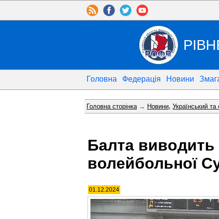
РІВН
Головна
Федерація
Новини
Змаг
Головна сторінка
→
Новини
,
Український та
Балта виводить 
волейбольної Су
01.12.2024