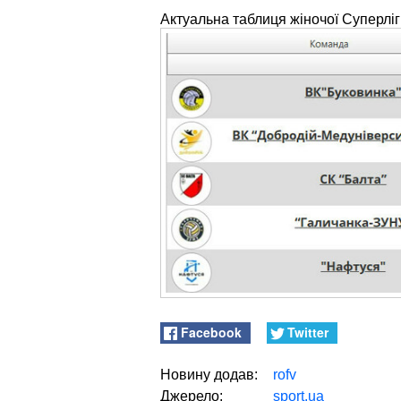
Актуальна таблиця жіночої Суперлі
Facebook
Twitter
Новину додав:
rofv
Джерело:
sport.ua