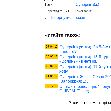
Теги:
Суперліга(ж)
Переглядів:
211
Коментарів:
0
←
Повернутися назад
Читайте також:
07.04.17
Суперліга (жінки). За 5-8-е
надовго?
10.03.17
Суперліга (жінки). 13-й тур
«Волинь» - в четвірці
25.02.17
Суперліга (жінки). 11-й ту
ходу
21.01.17
Суперліга. Жінки. Сезон 2016
(Запоріжжя) 1:3
02.12.16
Он-лайн трансляція. "Педун
ОШВСМ"(Рівне)
Залишати коментaрі 