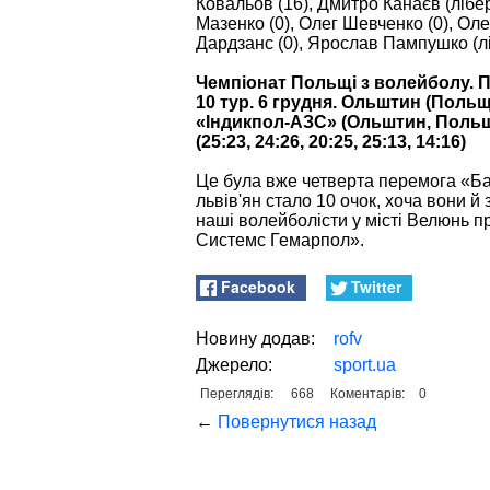
Ковальов (16), Дмитро Канаєв (лібе
Мазенко (0), Олег Шевченко (0), Олек
Дардзанс (0), Ярослав Пампушко (лі
Чемпіонат Польщі з волейболу. П
10 тур. 6 грудня. Ольштин (Польщ
«Індикпол-АЗС» (Ольштин, Польща
(25:23, 24:26, 20:25, 25:13, 14:16)
Це була вже четверта перемога «Ба
львів'ян стало 10 очок, хоча вони й
наші волейболісти у місті Велюнь 
Системс Гемарпол».
Facebook
Twitter
Новину додав:
rofv
Джерело:
sport.ua
Переглядів:
668
Коментарів:
0
←
Повернутися назад