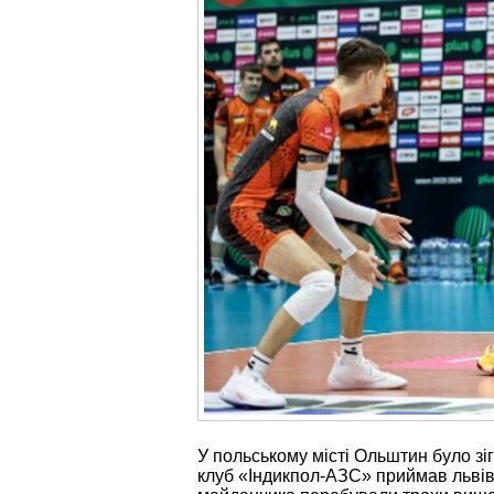
У польському місті Ольштин було зі
клуб «Індикпол-АЗС» приймав львівс