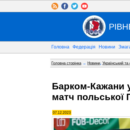
РІВН
Головна
Федерація
Новини
Змаг
Головна сторінка
→
Новини
,
Український та
Барком-Кажани у
матч польської 
07.12.2023