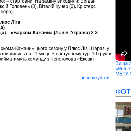
ро) – стартовий. На заміну виходили: Богдан
сій Головень (0), Віталій Кучер (0), Крістерс
беро).
люс Ліга
а)
) – «Барком-Кажани» (Львів, Україна) 2:3
ркома-Кажани» цього сезону у Плюс Лізі. Наразі у
 залишились на 11 місці. В наступному турі 10 грудня
прийматимуть команду з Ченстохова «Ексакт
Вища лі
«Решет
МЕГУ-
роздрукувати...
ФОТ