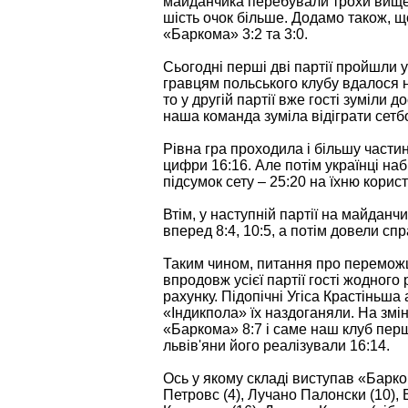
майданчика перебували трохи вище з
шість очок більше. Додамо також, щ
«Баркома» 3:2 та 3:0.
Сьогодні перші дві партії пройшли у
гравцям польського клубу вдалося на
то у другій партії вже гості зуміли 
наша команда зуміла відіграти сетбо
Рівна гра проходила і більшу частин
цифри 16:16. Але потім українці наб
підсумок сету – 25:20 на їхню корист
Втім, у наступній партії на майданч
вперед 8:4, 10:5, а потім довели сп
Таким чином, питання про переможц
впродовж усієї партії гості жодного
рахунку. Підопічні Угіса Крастіньш
«Індикпола» їх наздоганяли. На змі
«Баркома» 8:7 і саме наш клуб перш
львів'яни його реалізували 16:14.
Ось у якому складі виступав «Барко
Петровс (4), Лучано Палонски (10), 