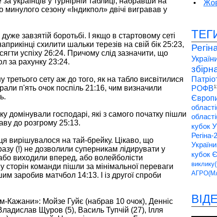
а українців у турнірній таблиці, набравши на
•
Жов
о минулого сезону «Індикпол» двічі вигравав у
ТЕГ
 дуже завзятій боротьбі. І якщо в стартовому сеті
прикінці схилити шальки терезів на свій бік 25:23,
Регін
досягти успіху 26:24. Причому слід зазначити, що
України
л за рахунку 23:24.
збірн
у третього сету аж до того, як на табло висвітилися
Патріо
рали п'ять очок поспіль 21:16, чим визначили
1
РОФВ
ь.
Європи
області
ику домінували господарі, які з самого початку пішли
області
раву до розгрому 25:13.
кубок У
Регіна-
я вирішувалося на тай-брейку. Цікаво, що
України
 разу (!) не дозволили суперникам лідирувати у
кубок 
а або виходили вперед, або волейболісти
виклику(
ну сторін команди пішли за мінімальної переваги
АГРО(Мл
им заробив матчбол 14:13. І із другої спроби
ВІД
м-Кажани»: Мойзе Гуйє (набрав 10 очок), Денніс
Владислав Щуров (5), Василь Тупчій (27), Ілля