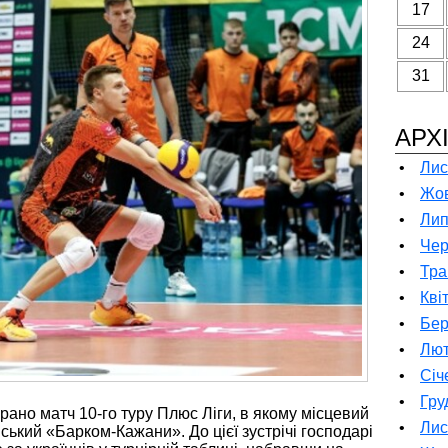
17
24
31
АРХ
•
Лис
•
Жов
•
Лип
•
Чер
•
Тра
•
Кві
•
Бер
•
Лют
•
Січ
•
Гру
грано матч 10-го туру Плюс Ліги, в якому місцевий
•
Лис
ький «Барком-Кажани». До цієї зустрічі господарі