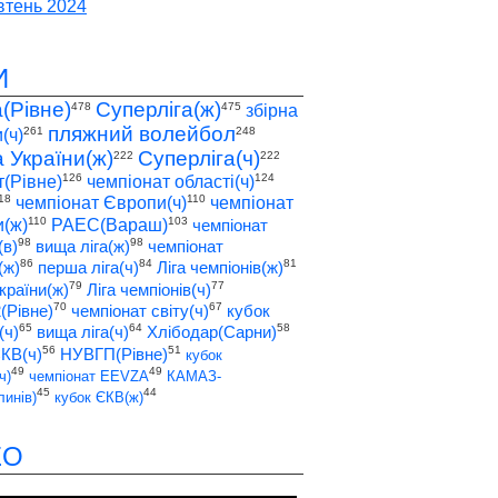
тень 2024
И
а(Рівне)
Суперліга(ж)
478
475
збірна
пляжний волейбол
261
248
(ч)
а України(ж)
Суперліга(ч)
222
222
126
124
т(Рівне)
чемпіонат області(ч)
18
110
чемпіонат Європи(ч)
чемпіонат
110
103
(ж)
РАЕС(Вараш)
чемпіонат
98
98
(в)
вища ліга(ж)
чемпіонат
86
84
81
(ж)
перша ліга(ч)
Ліга чемпіонів(ж)
79
77
країни(ж)
Ліга чемпіонів(ч)
70
67
2(Рівне)
чемпіонат світу(ч)
кубок
65
64
58
(ч)
вища ліга(ч)
Хлібодар(Сарни)
56
51
ЄКВ(ч)
НУВГП(Рівне)
кубок
49
49
ч)
чемпіонат EEVZA
КАМАЗ-
45
44
инів)
кубок ЄКВ(ж)
ЕО