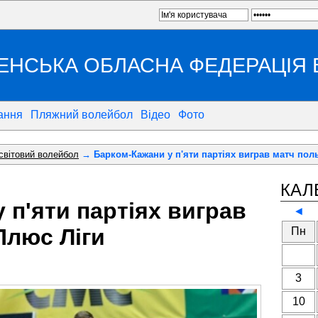
ЕНСЬКА ОБЛАСНА ФЕДЕРАЦІЯ
ання
Пляжний волейбол
Відео
Фото
 світовий волейбол
→ Барком-Кажани у п'яти партіях виграв матч пол
КАЛ
 п'яти партіях виграв
◄
Плюс Ліги
Пн
3
10