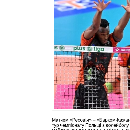
Матчем «Ресовія» – «Барком-Кажани
тур чемпіонату Польщі з волейболу 