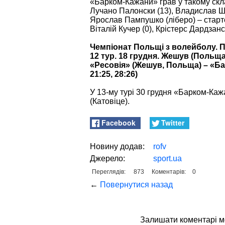
«Барком-Кажани» грав у такому склад
Лучано Палонски (13), Владислав Щур
Ярослав Пампушко (ліберо) – старто
Віталій Кучер (0), Крістерс Дардзанс
Чемпіонат Польщі з волейболу. П
12 тур. 18 грудня. Жешув (Польща
«Ресовія» (Жешув, Польща) – «Барк
21:25, 28:26)
У 13-му турі 30 грудня «Барком-Ка
(Катовіце).
Facebook
Twitter
Новину додав:
rofv
Джерело:
sport.ua
Переглядів:
873
Коментарів:
0
←
Повернутися назад
Залишати коментaрі 