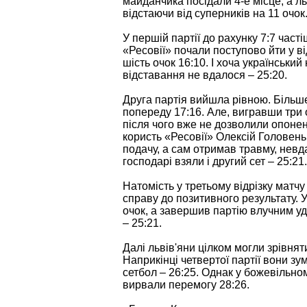
майданчика посідали 4-е місце, а ль
відстаючи від суперників на 11 очок
У першій партії до рахунку 7:7 част
«Ресовії» почали поступово йти у ві
шість очок 16:10. І хоча українськи
відставання не вдалося – 25:20.
Друга партія вийшла рівною. Більше
попереду 17:16. Але, вигравши три 
після чого вже не дозволили опонен
користь «Ресовії» Олексій Головень
подачу, а сам отримав травму, нев
господарі взяли і другий сет – 25:21.
Натомість у третьому відрізку матч
справу до позитивного результату. У
очок, а завершив партію влучним 
– 25:21.
Далі львів'яни цілком могли зрівнят
Наприкінці четвертої партії вони зум
сетбол – 26:25. Однак у божевільно
вирвали перемогу 28:26.