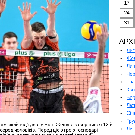
17
24
31
АРХ
•
Лис
•
Жов
•
Лип
•
Чер
•
Тра
•
Кві
•
Бер
•
Лют
•
Січ
•
Гру
», який відбувся у місті Жешув, завершився 12-й
•
Лис
серед чоловіків. Перед цією грою господарі