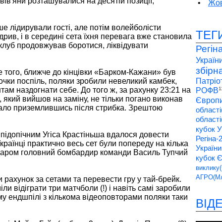
вів'яни розташувалися на десятій позиції,
•
Жов
.
іше лідирували гості, але потім волейболісти
ТЕГ
дрив, і в середині сета їхня перевага вже становила
й клуб продовжував боротися, ліквідувати
Регін
України
збірн
 того, ближче до кінцівки «Барком-Кажани» був
очки поспіль, поляки зробили невеликий камбек,
Патріо
там наздогнати себе. До того ж, за рахунку 23:21 на
1
РОФВ
, який вийшов на заміну, не тільки погано виконав
Європи
дало приземлившись після стрибка. Зрештою
області
області
кубок У
у підопічним Угіса Крастіньша вдалося довести
Регіна-
країнці практично весь сет були попереду на кілька
України
ударом головний бомбардир команди Василь Тупчий
кубок 
виклику(
АГРО(Мл
и рахунок за сетами та перевести гру у тай-брейк.
іли відіграти три матчболи (!) і навіть самі заробили
му ендшпілі з кількома відеоповторами поляки таки
ВІД