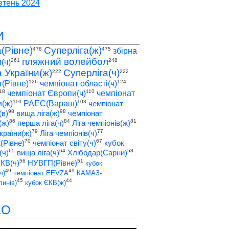
тень 2024
И
а(Рівне)
Суперліга(ж)
478
475
збірна
пляжний волейбол
261
248
(ч)
а України(ж)
Суперліга(ч)
222
222
126
124
т(Рівне)
чемпіонат області(ч)
18
110
чемпіонат Європи(ч)
чемпіонат
110
103
(ж)
РАЕС(Вараш)
чемпіонат
98
98
(в)
вища ліга(ж)
чемпіонат
86
84
81
(ж)
перша ліга(ч)
Ліга чемпіонів(ж)
79
77
країни(ж)
Ліга чемпіонів(ч)
70
67
2(Рівне)
чемпіонат світу(ч)
кубок
65
64
58
(ч)
вища ліга(ч)
Хлібодар(Сарни)
56
51
ЄКВ(ч)
НУВГП(Рівне)
кубок
49
49
ч)
чемпіонат EEVZA
КАМАЗ-
45
44
инів)
кубок ЄКВ(ж)
ЕО