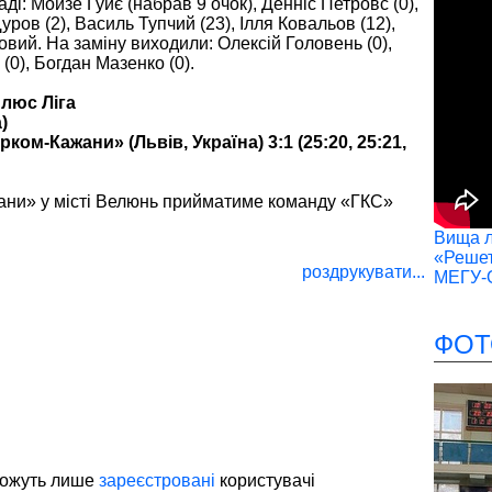
і: Мойзе Гуйє (набрав 9 очок), Денніс Петровс (0),
ов (2), Василь Тупчий (23), Ілля Ковальов (12),
вий. На заміну виходили: Олексій Головень (0),
 (0), Богдан Мазенко (0).
люс Ліга
)
ом-Кажани» (Львів, Україна) 3:1 (25:20, 25:21,
жани» у місті Велюнь прийматиме команду «ГКС»
Вища лі
«Решет
роздрукувати...
МЕГУ-
ФОТ
можуть лише
зареєстровані
користувачі