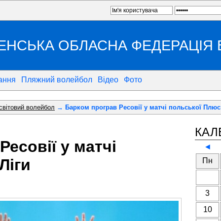
ЕНСЬКА ОБЛАСНА ФЕДЕРАЦІЯ
ання
Пляжний волейбол
Відео
Фото
 світовий волейбол
→ Барком програв Ресовії у матчі польської Плюс
КАЛ
Ресовії у матчі
◄
Ліги
Пн
3
10