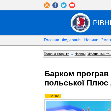
РІВН
Головна
Федерація
Новини
Змаг
Головна сторінка
→
Новини
,
Український та
Барком програв 
польської Плюс 
19.12.2023