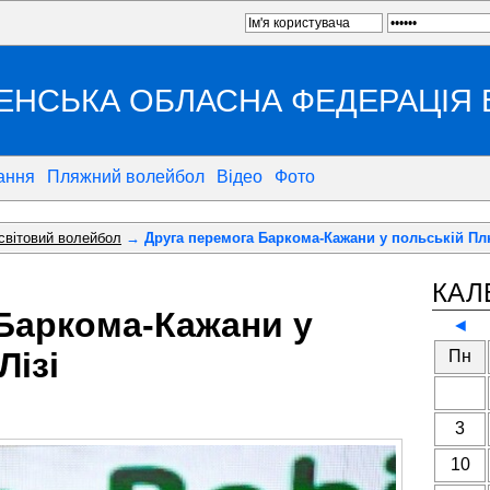
ЕНСЬКА ОБЛАСНА ФЕДЕРАЦІЯ
ання
Пляжний волейбол
Відео
Фото
 світовий волейбол
→ Друга перемога Баркома-Кажани у польській Плю
КАЛ
Баркома-Кажани у
◄
Лізі
Пн
3
10