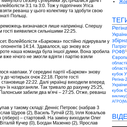
Минулого сезону суперники зустрічалися двічі і
•
Жов
ейболісти 3:1 та 3:0. Тож у підопічних Угіса
взяти реванш у цього колективу та здобути свою
онаті Польщі.
ТЕГ
 переможець визначався лише наприкінці. Спершу
Регін
тім гості виявилися сильнішими 22:25.
України
збірн
 сет. Волейболісти «Баркома» постійно лідирували у
и опонентів 14:14. Здавалося, що знову все
Патріо
проте наша команда була іншої думки. Вона зробила
1
РОФВ
и вже нічого не змогли вдіяти і партію взяли
Європи
області
області
лося навпаки. У середині партії «Барком» знову
кубок У
у до чотирьох очок 22:18. Проте гості
Регіна-
 становище 22:22. Далі українці виходили вперед
України
у» їх наздоганяли. Так тривало до рахунку 25:25,
кубок 
 Палонськи забили два м'ячі – 27:25. Отже, реванш
виклику(
АГРО(Мл
упав у такому складі: Денніс Петровс (набрав 3
слав Щуров (2), Василь Тупчій (23), Ілля Ковальов
ВІД
в (ліберо) – стартовий. На заміну виходили Олег
 Віталій Кучер (0), Богдан Мазенко (2), Ярослав