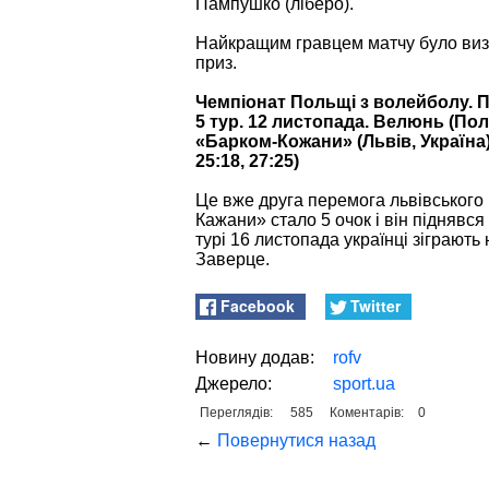
Пампушко (ліберо).
Найкращим гравцем матчу було виз
приз.
Чемпіонат Польщі з волейболу. П
5 тур. 12 листопада. Велюнь (По
«Барком-Кожани» (Львів, Україна) 
25:18, 27:25)
Це вже друга перемога львівського 
Кажани» стало 5 очок і він піднявся 
турі 16 листопада українці зіграють 
Заверце.
Facebook
Twitter
Новину додав:
rofv
Джерело:
sport.ua
Переглядів:
585
Коментарів:
0
←
Повернутися назад