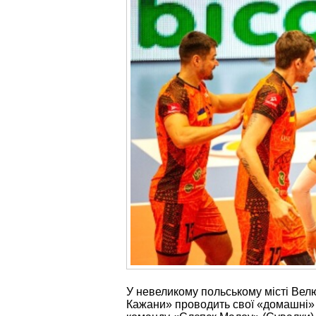
У невеликому польському місті Велю
Кажани» проводить свої «домашні» м