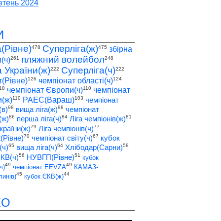
тень 2024
И
а(Рівне)
Суперліга(ж)
478
475
збірна
пляжний волейбол
261
248
(ч)
а України(ж)
Суперліга(ч)
222
222
126
124
т(Рівне)
чемпіонат області(ч)
18
110
чемпіонат Європи(ч)
чемпіонат
110
103
(ж)
РАЕС(Вараш)
чемпіонат
98
98
(в)
вища ліга(ж)
чемпіонат
86
84
81
(ж)
перша ліга(ч)
Ліга чемпіонів(ж)
79
77
країни(ж)
Ліга чемпіонів(ч)
70
67
2(Рівне)
чемпіонат світу(ч)
кубок
65
64
58
(ч)
вища ліга(ч)
Хлібодар(Сарни)
56
51
ЄКВ(ч)
НУВГП(Рівне)
кубок
49
49
ч)
чемпіонат EEVZA
КАМАЗ-
45
44
инів)
кубок ЄКВ(ж)
ЕО