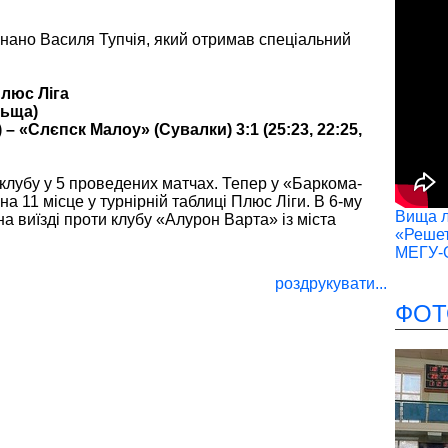
нано Василя Тупчія, який отримав спеціальний
люс Ліга
льща)
– «Слєпск Малоу» (Сувалки) 3:1 (25:23, 22:25,
клубу у 5 проведених матчах. Тепер у «Баркома-
на 11 місце у турнірній таблиці Плюс Ліги. В 6-му
Вища лі
на виїзді проти клубу «Алурон Варта» із міста
«Решет
МЕГУ-
роздрукувати...
ФОТ