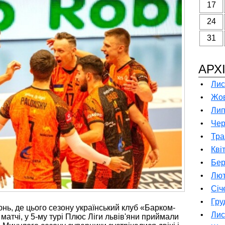
17
24
31
АРХ
•
Лис
•
Жов
•
Лип
•
Чер
•
Тра
•
Кві
•
Бер
•
Лют
•
Січ
•
Гру
нь, де цього сезону український клуб «Барком-
•
Лис
атчі, у 5-му турі Плюс Ліги львів'яни приймали