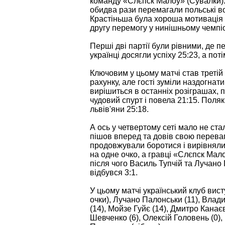
команду «Слєпск Малоу» (Сувалки). 
обидва рази перемагали польські вол
Крастіньша була хороша мотивація 
другу перемогу у нинішньому чемпі
Перші дві партії були рівними, де
українці досягли успіху 25:23, а по
Ключовим у цьому матчі став третій
рахунку, але гості зуміли наздогнат
вирішиться в останніх розіграшах, 
чудовий спурт і повела 21:15. Поляк
львів'яни 25:18.
А ось у четвертому сеті мало не ста
пішов вперед та довів свою переваг
продовжували боротися і вирівняли
на одне очко, а гравці «Слєпск Мало
після чого Василь Тупчій та Лучано
відбувся 3:1.
У цьому матчі український клуб вист
очки), Лучано Палонськи (11), Влади
(14), Мойзе Гуйє (14), Дмитро Канає
Шевченко (6), Олексій Головень (0),