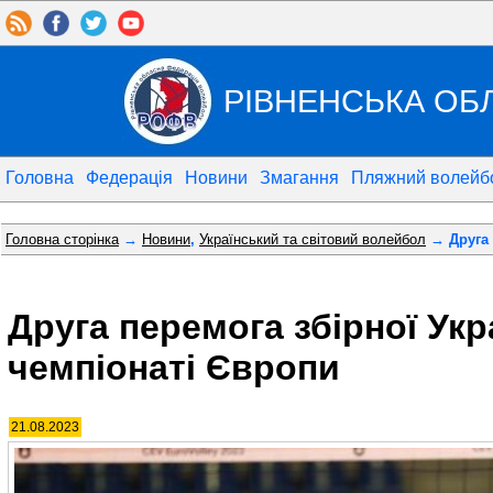
РІВНЕНСЬКА ОБ
Головна
Федерація
Новини
Змагання
Пляжний волейб
Головна сторінка
→
Новини
,
Український та світовий волейбол
→ Друга 
Друга перемога збірної Укр
чемпіонаті Європи
21.08.2023