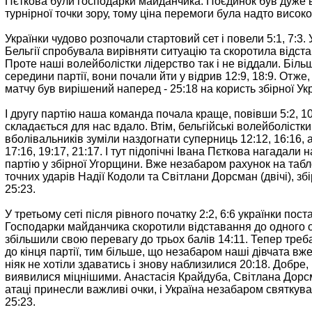
Пєткова були господарки майданчика. Поєдинок був дуже 
турнірної точки зору, тому ціна перемоги була надто висок
Українки чудово розпочали стартовий сет і повели 5:1, 7:3.
Бельгії спробувала вирівняти ситуацію та скоротила відстав
Проте наші волейболістки лідерство так і не віддали. Біль
середини партії, вони почали йти у відрив 12:9, 18:9. Отже,
матчу був вирішений наперед - 25:18 на користь збірної Укр
І другу партію наша команда почала краще, повівши 5:2, 1
складається для нас вдало. Втім, бельгійські волейболістки
вболівальників зуміли наздогнати суперниць 12:12, 16:16,
17:16, 19:17, 21:17. І тут підопічні Івана Пєткова нагадали 
партію у збірної Угорщини. Вже незабаром рахунок на табло
точних ударів Надії Кодоли та Світлани Дорсман (двічі), зб
25:23.
У третьому сеті після рівного початку 2:2, 6:6 українки пост
Господарки майданчика скоротили відставання до одного оч
збільшили свою перевагу до трьох балів 14:11. Тепер тре
до кінця партії, тим більше, що незабаром наші дівчата вже
ніяк не хотіли здаватись і знову наблизилися 20:18. Добре,
виявилися міцнішими. Анастасія Крайдуба, Світлана Дорс
атаці принесли важливі очки, і Україна незабаром святкув
25:23.