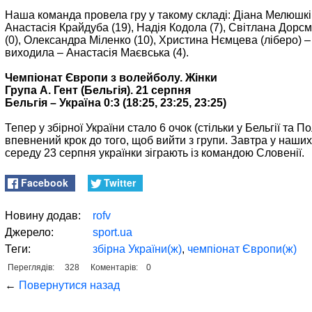
Наша команда провела гру у такому складі: Діана Мелюшкін
Анастасія Крайдуба (19), Надія Кодола (7), Світлана Дорс
(0), Олександра Міленко (10), Христина Нємцева (ліберо) –
виходила – Анастасія Маєвська (4).
Чемпіонат Європи з волейболу. Жінки
Група А. Гент (Бельгія). 21 серпня
Бельгія – Україна 0:3 (18:25, 23:25, 23:25)
Тепер у збірної України стало 6 очок (стільки у Бельгії та П
впевнений крок до того, щоб вийти з групи. Завтра у наших
середу 23 серпня українки зіграють із командою Словенії.
Facebook
Twitter
Новину додав:
rofv
Джерело:
sport.ua
Теги:
збірна України(ж)
,
чемпіонат Європи(ж)
Переглядів:
328
Коментарів:
0
←
Повернутися назад