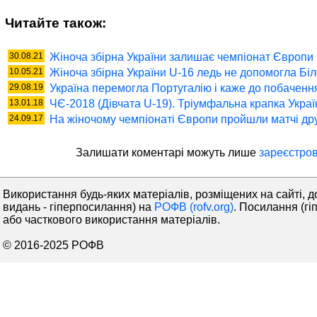
Читайте також:
30.08.21
Жіноча збірна України залишає чемпіонат Європи
10.05.21
Жіноча збірна України U-16 ледь не допомогла Бі
29.08.19
Україна перемогла Португалію і каже до побачен
13.01.18
ЧЄ-2018 (Дівчата U-19). Тріумфальна крапка Украї
24.09.17
На жіночому чемпіонаті Європи пройшли матчі дру
Залишати коментaрі можуть лише
зареєстров
Використання будь-яких матеріалів, розміщених на сайті, д
видань - гіперпосилання) на
РОФВ (rofv.org)
. Посилання (гі
або часткового використання матеріалів.
© 2016-2025 РОФВ