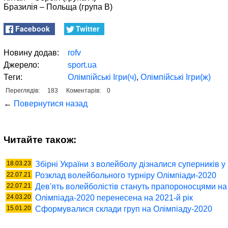
Бразилія – Польща (група В)
Facebook
Twitter
Новину додав:
rofv
Джерело:
sport.ua
Теги:
Олімпійські Ігри(ч)
,
Олімпійські Ігри(ж)
Переглядів:
183
Коментарів:
0
←
Повернутися назад
Читайте також:
18.03.23
Збірні України з волейболу дізналися суперників у
22.07.21
Розклад волейбольного турніру Олімпіади-2020
22.07.21
Дев'ять волейболістів стануть прапороносцями на 
24.03.20
Олімпіада-2020 перенесена на 2021-й рік
15.01.20
Cформувалися склади груп на Олімпіаду-2020