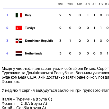
Місця у чвертьфіналі гарантували собі збірні Китаю, Сербії, 
Туреччини та Домініканської Республіки. Восьмим учаснико
буде команда США, якій достатньо взяти одне очко у поєд
Францією.
У неділю 4 серпня відбудуться заключні ігри групового етап
Італія – Туреччина (група С)
Франція – США (група А)
Китай – Сербія (група А)