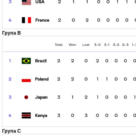
Група B
Група C