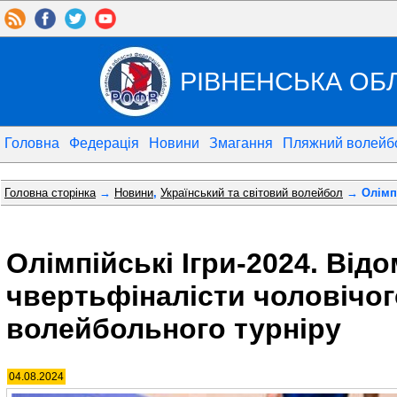
РІВНЕНСЬКА ОБ
Головна
Федерація
Новини
Змагання
Пляжний волейб
Головна сторінка
→
Новини
,
Український та світовий волейбол
→ Олімпі
Олімпійські Ігри-2024. Відо
чвертьфіналісти чоловічог
волейбольного турніру
04.08.2024