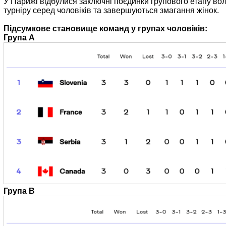
У Парижі відбулися заключні поєдинки групового етапу во
турніру серед чоловіків та завершуються змагання жінок.
Підсумкове становище команд у групах чоловіків:
Група А
Група B