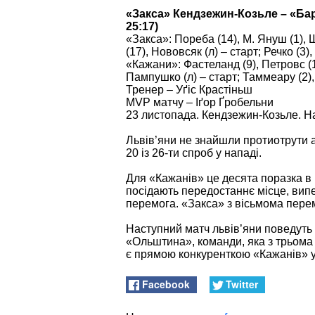
«Закса» Кендзежин-Козьле – «Барко
25:17)
«Закса»: Пореба (14), М. Януш (1), 
(17), Нововсяк (л) – старт; Речко (3)
«Кажани»: Фастеланд (9), Петровс (1),
Пампушко (л) – старт; Таммеару (2),
Тренер – Уґіс Крастіньш
MVP матчу – Іґор Ґробельни
23 листопада. Кендзежин-Козьле. Ha
Львів’яни не знайшли протиотрути 
20 із 26-ти спроб у нападі.
Для «Кажанів» це десята поразка в
посідають передостаннє місце, вип
перемога. «Закса» з вісьмома пере
Наступний матч львів’яни поведуть 
«Ольштина», команди, яка з трьома 
є прямою конкуренткою «Кажанів» у
Facebook
Twitter