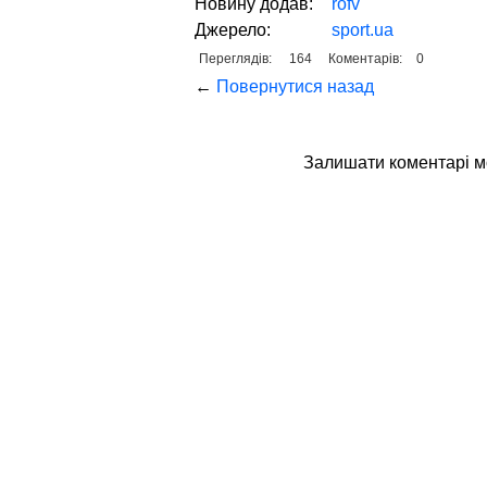
Новину додав:
rofv
Джерело:
sport.ua
Переглядів:
164
Коментарів:
0
←
Повернутися назад
Залишати коментaрі 