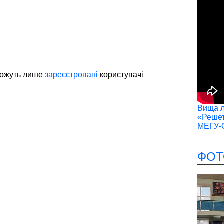
можуть лише
зареєстровані
користувачі
Вища лі
«Решет
МЕГУ-
ФОТ