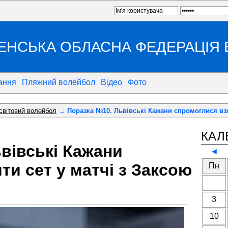
ЕНСЬКА ОБЛАСНА ФЕДЕРАЦІЯ
ання
Пляжний волейбол
Відео
Фото
 світовий волейбол
→ Поразка №10. Львівські Кажани спромоглися взя
КАЛ
вівські Кажани
◄
ти сет у матчі з Заксою
Пн
3
10