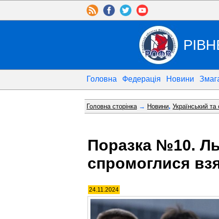
РІВН
Головна
Федерація
Новини
Змаг
Головна сторінка
→
Новини
,
Український та
Поразка №10. Ль
спромоглися взя
24.11.2024