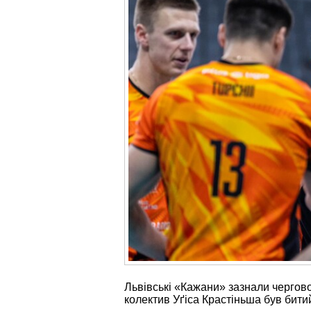
Львівські «Кажани» зазнали чергово
колектив Уґіса Крастіньша був бити