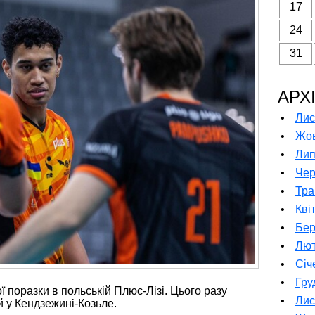
17
24
31
АРХ
•
Лис
•
Жов
•
Лип
•
Чер
•
Тра
•
Кві
•
Бер
•
Лют
•
Січ
•
Гру
ї поразки в польській Плюс-Лізі. Цього разу
•
Лис
й у Кендзежині-Козьле.