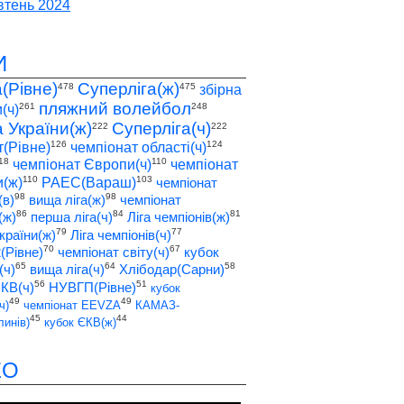
тень 2024
И
а(Рівне)
Суперліга(ж)
478
475
збірна
пляжний волейбол
261
248
(ч)
а України(ж)
Суперліга(ч)
222
222
126
124
т(Рівне)
чемпіонат області(ч)
18
110
чемпіонат Європи(ч)
чемпіонат
110
103
(ж)
РАЕС(Вараш)
чемпіонат
98
98
(в)
вища ліга(ж)
чемпіонат
86
84
81
(ж)
перша ліга(ч)
Ліга чемпіонів(ж)
79
77
країни(ж)
Ліга чемпіонів(ч)
70
67
2(Рівне)
чемпіонат світу(ч)
кубок
65
64
58
(ч)
вища ліга(ч)
Хлібодар(Сарни)
56
51
ЄКВ(ч)
НУВГП(Рівне)
кубок
49
49
ч)
чемпіонат EEVZA
КАМАЗ-
45
44
инів)
кубок ЄКВ(ж)
ЕО