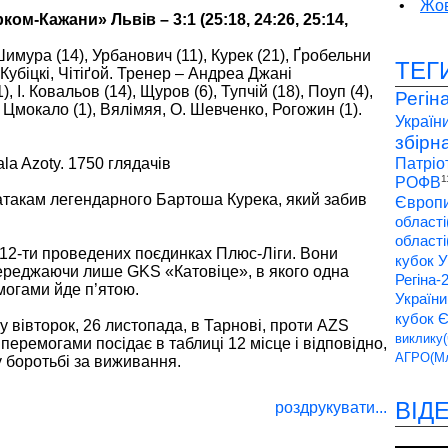
•
Жов
м-Кажани» Львів – 3:1 (25:18, 24:26, 25:14,
Шимура (14), Урбанович (11), Курек (21), Ґробельни
ТЕГ
, Кубіцкі, Чітіґой. Тренер – Андреа Джані
 І. Ковальов (14), Щуров (6), Тупчій (18), Поуп (4),
Регін
 Цмокало (1), Вялімяя, О. Шевченко, Рогожин (1).
України
збірн
la Azoty. 1750 глядачів
Патріо
1
РОФВ
атакам легендарного Бартоша Курека, який забив
Європи
області
області
 12-ти проведених поєдинках Плюс-Ліги. Вони
кубок У
ереджаючи лише GKS «Катовіце», в якого одна
Регіна-
могами йде п’ятою.
України
кубок 
у вівторок, 26 листопада, в Тарнові, проти AZS
виклику(
перемогами посідає в таблиці 12 місце і відповідно,
АГРО(Мл
 боротьбі за виживання.
ВІД
роздрукувати...