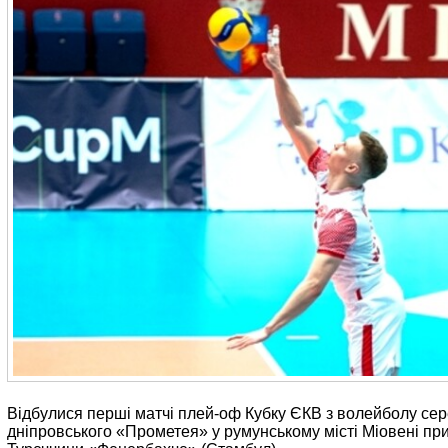
Відбулися перші матчі плей-оф Кубку ЄКВ з волейболу сер
дніпровського «Прометея» у румунському місті Міовені при