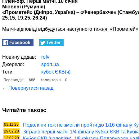
Плей-оф. Перші матчі. 10 січня
Міовені (Румунія)
«Прометей» (Дніпро, Україна) – «Фенербахче» (Стамбул,
25:15, 19:25, 26:24)
Матчі-відповіді відбудуться наступного тижня. «Прометей» 
Facebook
Twitter
Новину додав:
rofv
Джерело:
sport.ua
Теги:
кубок ЄКВ(ч)
Переглядів:
686
Коментарів:
0
←
Повернутися назад
Читайте також:
03.11.23
Подоляни теж не змогли пройти до 1/16 фіналу К
29.02.20
Зіграно перші матчі 1/4 фіналу Кубка ЄКВ та Кубка
12.02.20
Кубок ЄКВ (чоловіки). 1/8 фіналу. Подарували на