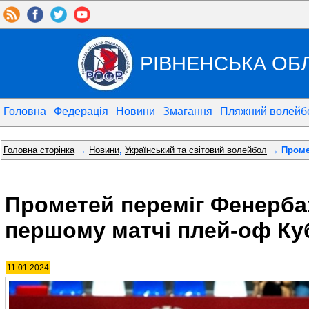
РІВНЕНСЬКА ОБ
Головна
Федерація
Новини
Змагання
Пляжний волейб
Головна сторінка
→
Новини
,
Український та світовий волейбол
→ Промет
Прометей переміг Фенерба
першому матчі плей-оф Ку
11.01.2024