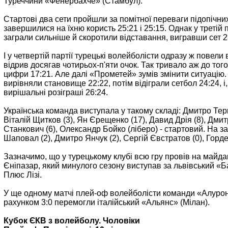
Туреччини «Фенербахче» (Стамбул).
Стартові два сети пройшли за помітної переваги підопічни
завершилися на їхню користь 25:21 і 25:15. Однак у третій 
заграли сильніше й скоротили відставання, вигравши сет 2
І у четвертій партії турецькі волейболісти одразу ж повели 
відрив досягав чотирьох-п'яти очок. Так тривало аж до того
цифри 17:21. Але далі «Прометей» зумів змінити ситуацію.
вирівняли становище 22:22, потім відіграли сетбол 24:24, і
вирішальні розіграші 26:24.
Українська команда виступала у такому складі: Дмитро Тер
Віталій Щитков (3), Ян Єрещенко (17), Давид Дрія (8), Дми
Станкович (6), Олександр Бойко (ліберо) - стартовий. На 
Шаповал (2), Дмитро Янчук (2), Сергій Євстратов (0), Горде
Зазначимо, що у турецькому клубі всю гру провів на майд
Єніпазар, який минулого сезону виступав за львівський «
Плюс Лізі.
У ще одному матчі плей-оф волейболісти команди «Алурон
рахунком 3:0 перемогли італійський «Альянс» (Мілан).
Кубок ЄКВ з волейболу. Чоловіки