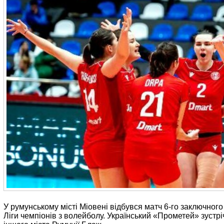
У румунському місті Міовені відбувся матч 6-го заключного
Ліги чемпіонів з волейболу. Український «Прометей» зустр