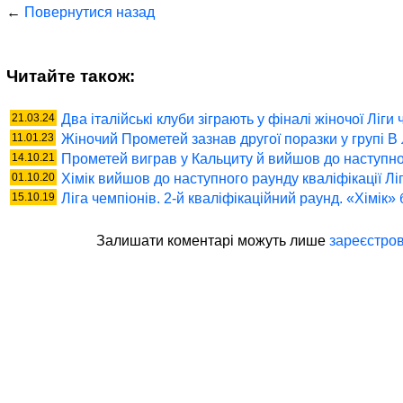
←
Повернутися назад
Читайте також:
21.03.24
Два італійські клуби зіграють у фіналі жіночої Ліги
11.01.23
Жіночий Прометей зазнав другої поразки у групі В 
14.10.21
Прометей виграв у Кальциту й вийшов до наступно
01.10.20
Хімік вийшов до наступного раунду кваліфікації Лі
15.10.19
Ліга чемпіонів. 2-й кваліфікаційний раунд. «Хімік
Залишати коментaрі можуть лише
зареєстров