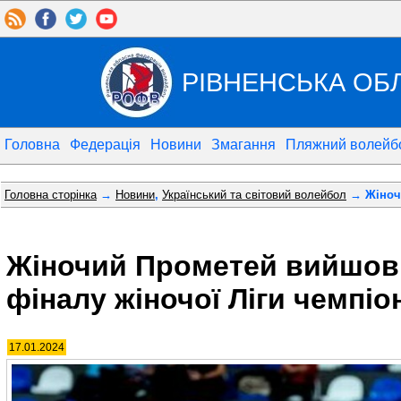
РІВНЕНСЬКА ОБ
Головна
Федерація
Новини
Змагання
Пляжний волейб
Головна сторінка
→
Новини
,
Український та світовий волейбол
→ Жіночи
Жіночий Прометей вийшов 
фіналу жіночої Ліги чемпіо
17.01.2024