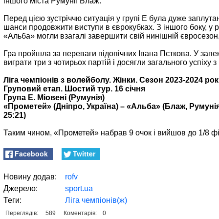
іншого міста Румунії Блаж.
Перед цією зустріччю ситуація у групі Е була дуже заплута
шанси продовжити виступи в єврокубках. З іншого боку, у 
«Альба» могли взагалі завершити свій нинішній євросезон
Гра пройшла за переваги підопічних Івана Пєткова. У запек
виграти три з чотирьох партій і досягли загального успіху з
Ліга чемпіонів з волейболу. Жінки. Сезон 2023-2024 рок
Груповий етап. Шостий тур. 16 січня
Група Е. Міовені (Румунія)
«Прометей» (Дніпро, Україна) – «Альба» (Блаж, Румунія) 3
25:21)
Таким чином, «Прометей» набрав 9 очок і вийшов до 1/8 фі
Facebook
Twitter
Новину додав:
rofv
Джерело:
sport.ua
Теги:
Ліга чемпіонів(ж)
Переглядів:
589
Коментарів:
0