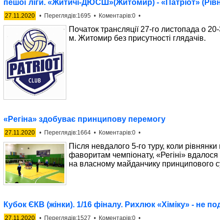
пешої ліги. «Житичі-ДЮСШ»(Житомир) - «Патріот» (Рів
27.11.2020
• Переглядів:1695 • Коментарів:0 •
Початок трансляції 27-го листопада о 20
м. Житомир без присутності глядачів.
«Регіна» здобуває принципову перемогу
27.11.2020
• Переглядів:1664 • Коментарів:0 •
Після невдалого 5-го туру, коли рівнянк
фаворитам чемпіонату, «Регіні» вдалося
на власному майданчику принципового с
Кубок ЄКВ (жінки). 1/16 фіналу. Рихлюк «Хіміку» - не по
27.11.2020
• Переглядів:1527 • Коментарів:0 •