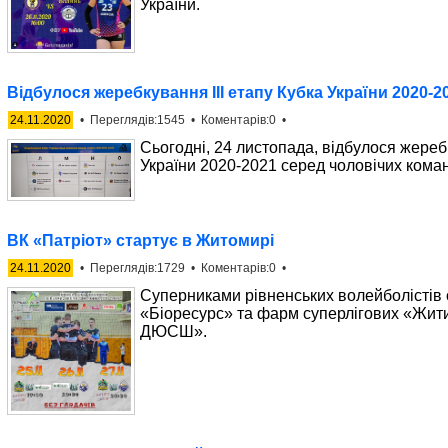
України.
Відбулося жеребкування ІІІ етапу Кубка України 2020-2
24.11.2020
• Переглядів:1545 • Коментарів:0 •
Сьогодні, 24 листопада, відбулося жеребк
України 2020-2021 серед чоловічих кома
ВК «Патріот» стартує в Житомирі
24.11.2020
• Переглядів:1729 • Коментарів:0 •
Суперниками рівненських волейболістів 
«Біоресурс» та фарм суперлігових «Жити
ДЮСШ».