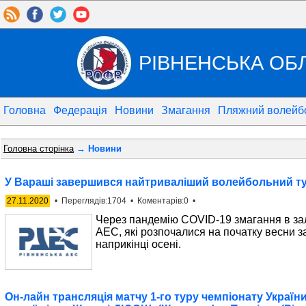
РІВНЕНСЬКА ОБ
Головна
Федерація
Новини
Змагання
Пляжний волейб
Головна сторінка
→ Новини
У Вараші завершився найтриваліший волейбольний турн
27.11.2020
• Переглядів:1704 • Коментарів:0 •
Через пандемію COVID-19 змагання в зал
АЕС, які розпочалися на початку весни 
наприкінці осені.
Он-лайн трансляція матчу 1-го туру чемпіонату Україн