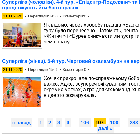
Суперліга (чоловіки). 4-й тур. «Епіцентр-Подоляни» та
продовжують йти без поразок
21.11.2020
• Переглядів:1450 • Коментарів:0 •
Як відомо, через хворобу гравців «Барко
туру було перенесено. Натомість, решта 
«Житичі» і «Буревісник» встигли зустріти
чемпіонату…
Суперліга (жінки). 5-й тур. Черговий «каламбур» на ве
21.11.2020
• Переглядів:1566 • Коментарів:0 •
Хоч як прикро, але по-справжньому бойо
важко. Адже, всупереч очікуванням, гос
окремих матчах, а гра деяких команд їхні
відверто розчарувала.
« назад
1
2
3
4
106
107
108
288
...
...
далі »