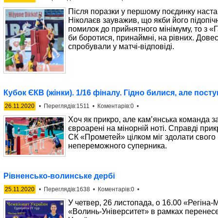
Після поразки у першому поєдинку наста
Ніколаєв зауважив, що якби його підопічн
помилок до прийнятного мінімуму, то з 
би боротися, принаймні, на рівних. Довес
спробували у матчі-відповіді.
Кубок ЄКВ (жінки). 1/16 фіналу. Гідно билися, але пост
26.11.2020
• Переглядів:1511 • Коментарів:0 •
Хоч як прикро, але кам’янська команда з
євроарені на мінорній ноті. Справді прикр
СК «Прометей» цілком міг здолати свого 
непереможного суперника.
Рівненсько-волинське дербі
25.11.2020
• Переглядів:1638 • Коментарів:0 •
У четвер, 26 листопада, о 16.00 «Регіна-
«Волинь-Університет» в рамках перенесе