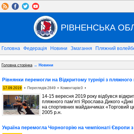
РІВНЕНСЬКА ОБ
Головна
Федерація
Новини
Змагання
Пляжний волейб
Головна сторінка
→ Новини
Рівнянки перемогли на Відкритому турнірі з пляжного
17.09.2019
• Переглядів:2849 • Коментарів:0 •
14-15 вересня 2019 року відбувся відкри
пляжного пам’яті Ярослава Дикого «Дикі
на спортивних майданчиках «Торговий це
2005 р.н.
Україна перемогла Чорногорію на чемпіонаті Європи 