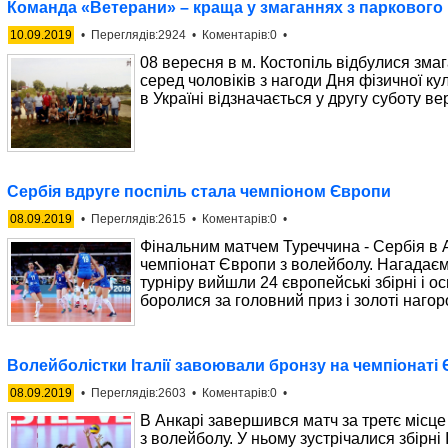
Команда «Ветерани» – краща у змаганнях з паркового
10.09.2019
• Переглядів:2924 • Коментарів:0 •
08 вересня в м. Костопіль відбулися зма
серед чоловіків з нагоди Дня фізичної кул
в Україні відзначається у другу суботу ве
Сербія вдруге поспіль стала чемпіоном Європи
08.09.2019
• Переглядів:2615 • Коментарів:0 •
Фінальним матчем Туреччина - Сербія в 
чемпіонат Європи з волейболу. Нагадаєм
турніру вийшли 24 європейські збірні і ось
боролися за головний приз і золоті нагор
Волейболістки Італії завоювали бронзу на чемпіонаті
08.09.2019
• Переглядів:2603 • Коментарів:0 •
В Анкарі завершився матч за третє місц
з волейболу. У ньому зустрічалися збірні І