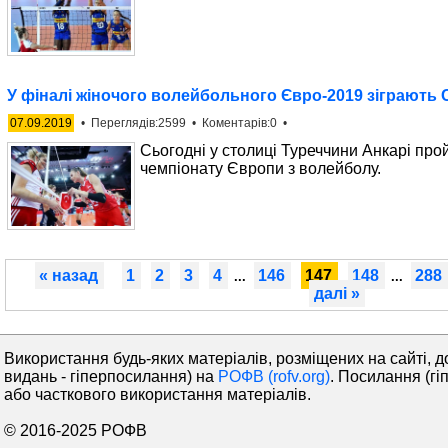
У фіналі жіночого волейбольного Євро-2019 зіграють С
07.09.2019
• Переглядів:2599 • Коментарів:0 •
Сьогодні у столиці Туреччини Анкарі пр
чемпіонату Європи з волейболу.
« назад
1
2
3
4
146
147
148
288
...
...
далі »
Використання будь-яких матеріалів, розміщених на сайті, д
видань - гіперпосилання) на
РОФВ (rofv.org)
. Посилання (гі
або часткового використання матеріалів.
© 2016-2025 РОФВ