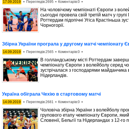
17.09.2019
• Переглядів:2695 • Коментарів:0 •
На чоловічому чемпіонаті Європи з воле
сьогодні провела свій третій матч у групі
Роттердам підопічні Угіса Крастіньша зу
Чорногорії.
Збірна України програла у другому матчі чемпіонату 
14.09.2019
• Переглядів:2565 • Коментарів:0 •
В голландському місті Роттердам заверш
чемпіонату Європи з волейболу серед чол
зустрічалася з господарями майданчика
Нідерландів.
Україна обіграла Чехію в стартовому матчі
14.09.2019
• Переглядів:2681 • Коментарів:0 •
Чоловіча збірна України з волейболу пр
групового етапу чемпіонату Європи, який
Словенії, Бельгії та Нідерландах з 12-го 