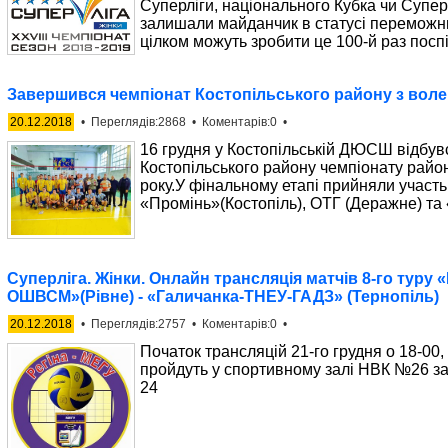
Суперліги, національного Кубка чи Супе
залишали майданчик в статусі переможниц
цілком можуть зробити це 100-й раз поспіл
Завершився чемпіонат Костопільського району з воле
20.12.2018
• Переглядів:2868 • Коментарів:0 •
16 грудня у Костопільській ДЮСШ відбув
Костопільського району чемпіонату райо
року.У фінальному етапі прийняли участь
«Промінь»(Костопіль), ОТГ (Деражне) та 
Суперліга. Жінки. Онлайн трансляція матчів 8-го туру 
ОШВСМ»(Рівне) - «Галичанка-ТНЕУ-ГАДЗ» (Тернопіль)
20.12.2018
• Переглядів:2757 • Коментарів:0 •
Початок трансляцій 21-го грудня о 18-00, 
пройдуть у спортивному залі НВК №26 з
24