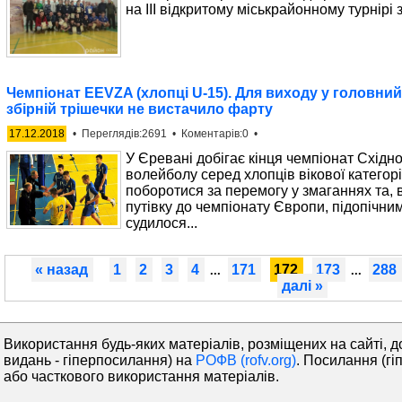
на ІІІ відкритому міськрайонному турнірі
Чемпіонат EEVZA (хлопці U-15). Для виходу у головний
збірній трішечки не вистачило фарту
17.12.2018
• Переглядів:2691 • Коментарів:0 •
У Єревані добігає кінця чемпіонат Східн
волейболу серед хлопців вікової категор
поборотися за перемогу у змаганнях та, 
путівку до чемпіонату Європи, підопічним
судилося...
« назад
1
2
3
4
171
172
173
288
...
...
далі »
Використання будь-яких матеріалів, розміщених на сайті, д
видань - гіперпосилання) на
РОФВ (rofv.org)
. Посилання (гі
або часткового використання матеріалів.