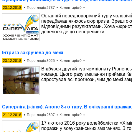
23.12.2018
• Переглядів:2737 • Коментарів:0 •
Останній передноворічний тур у чоловічій
передбачав якихось сюрпризів. Зрештою
відповідними результатами. Хоча «юрист
довелося дещо непереливки...
Інтрига закручена до межі
23.12.2018
• Переглядів:3025 • Коментарів:0 •
Відбувся другий тур чемпіонату Рівненсь
команд. Цього разу змагання приймав Ква
спростував всі прогнози, чим до межі закр
Суперліга (жінки). Анонс 8-го туру. В очікуванні враж
21.12.2018
• Переглядів:2697 • Коментарів:0 •
17 лютого 2016 року волейболістки «Хімі
поразки у всеукраїнських змаганнях. З то