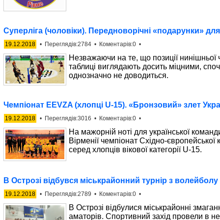
Суперліга (чоловіки). Передноворічні «подарунки» для
19.12.2018
• Переглядів:2784 • Коментарів:0 •
Незважаючи на те, що позиції нинішньої ч
таблиці виглядають досить міцними, споч
однозначно не доводиться.
Чемпіонат EEVZA (хлопці U-15). «Бронзовий» злет Укра
19.12.2018
• Переглядів:3016 • Коментарів:0 •
На мажорній ноті для української команд
Вірменії чемпіонат Східно-європейської
серед хлопців вікової категорії U-15.
В Острозі відбувся міськрайонний турнір з волейболу 
19.12.2018
• Переглядів:2789 • Коментарів:0 •
В Острозі відбулися міськрайонні змаган
аматорів. Спортивний захід провели в не