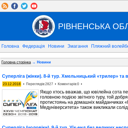
РІВНЕНСЬКА ОБ
Головна
Федерація
Новини
Змагання
Пляжний волейб
Головна сторінка
→ Новини
Суперліга (жінки). 8-й тур. Хмельницький «трилер» та
23.12.2018
• Переглядів:2827 • Коментарів:0 •
Якщо хтось вважав, що ювілейна сота пе
головною подією звітного туру, той добр
протистоянь на домашніх майданчиках «
Медуніверситета» також викликали солід
Суперліга (чоловіки). 9-й тур. Уїк-енд без великих нес