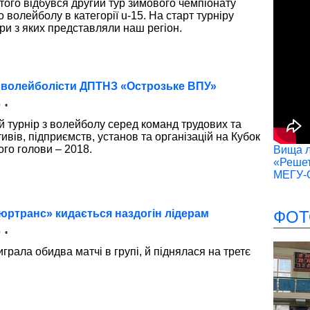
ютого відбувся другий тур зимового чемпіонату
 волейболу в категорії u-15. На старт турніру
ри з яких представляли наш регіон.
 волейболісти ДПТНЗ «Острозьке ВПУ»
 •
й турнір з волейболу серед команд трудових та
ивів, підприємств, установ та організацій на Кубок
ого голови – 2018.
Вища лі
«Решет
МЕГУ-
Олюртранс» кидається наздогін лідерам
ФОТ
 •
грала обидва матчі в групі, й піднялася на третє