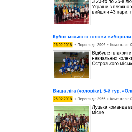
З 23-го по 25-е л
України з пляжного
вийшли 43 пари, т
Кубок міського голови вибороли
26.02.2018
• Переглядів:2906 • Коментарів:0
Відбувся відкрити
навчальних колект
Острозького міськ
Вища ліга (чоловіки). 5-й тур. «
26.02.2018
• Переглядів:2955 • Коментарів:0
Луцька команда ви
місце