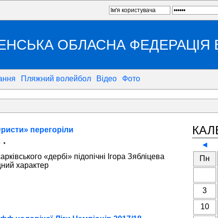
ЕНСЬКА ОБЛАСНА ФЕДЕРАЦІЯ
ання
Пляжний волейбол
Відео
Фото
КАЛ
«Юристи» перегоріли
 •
◄
арківського «дербі» підопічні Ігора Зябліцева
Пн
цний характер
3
10