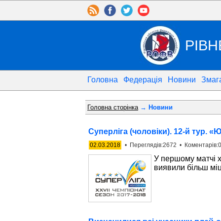
РІВН
Головна
Федерація
Новини
Змаг
Головна сторінка
→ Новини
Суперліга (чоловіки). 12-й тур. 
02.03.2018
• Переглядів:2672 • Коментарів:0
У першому матчі х
виявили більш мі