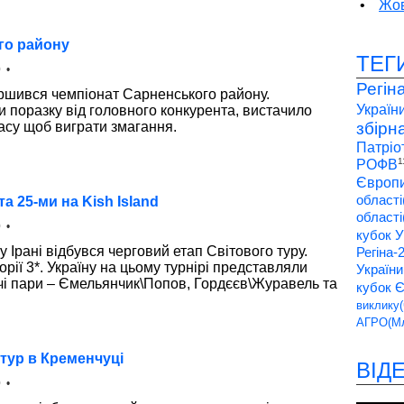
•
Жов
го району
ТЕГ
 •
Регін
ершився чемпіонат Сарненського району.
України
 поразку від головного конкурента, вистачило
асу щоб виграти змагання.
збірн
Патріо
1
РОФВ
Європи
області
а 25-ми на Kish Island
області
 •
кубок У
у Ірані відбувся черговий етап Світового туру.
Регіна-
орії 3*. Україну на цьому турнірі представляли
України
чі пари – Ємельянчик\Попов, Гордєєв\Журавель та
кубок 
виклику(
АГРО(Мл
тур в Кременчуці
ВІД
 •