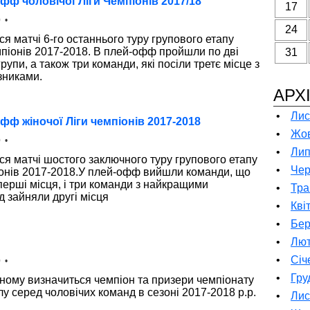
фф чоловічої Ліги Чемпіонів 2017/18
17
 •
24
ся матчі 6-го останнього туру групового етапу
мпіонів 2017-2018. В плей-офф пройшли по дві
31
рупи, а також три команди, які посіли третє місце з
зниками.
АРХ
•
Лис
фф жіночої Ліги чемпіонів 2017-2018
•
Жов
 •
•
Лип
ся матчі шостого заключного туру групового етапу
•
Чер
піонів 2017-2018.У плей-офф вийшли команди, що
перші місця, і три команди з найкращими
•
Тра
 зайняли другі місця
•
Кві
•
Бер
•
Лют
•
Січ
 •
•
Гру
вному визначиться чемпіон та призери чемпіонату
лу серед чоловічих команд в сезоні 2017-2018 р.р.
•
Лис