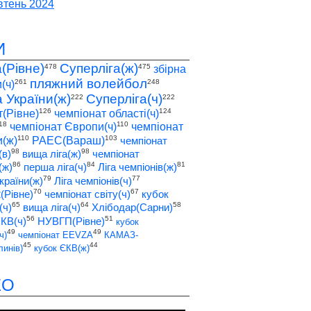
тень 2024
И
а(Рівне)
Суперліга(ж)
478
475
збірна
пляжний волейбол
261
248
(ч)
а України(ж)
Суперліга(ч)
222
222
126
124
т(Рівне)
чемпіонат області(ч)
18
110
чемпіонат Європи(ч)
чемпіонат
110
103
(ж)
РАЕС(Вараш)
чемпіонат
98
98
(в)
вища ліга(ж)
чемпіонат
86
84
81
(ж)
перша ліга(ч)
Ліга чемпіонів(ж)
79
77
країни(ж)
Ліга чемпіонів(ч)
70
67
2(Рівне)
чемпіонат світу(ч)
кубок
65
64
58
(ч)
вища ліга(ч)
Хлібодар(Сарни)
56
51
ЄКВ(ч)
НУВГП(Рівне)
кубок
49
49
ч)
чемпіонат EEVZA
КАМАЗ-
45
44
инів)
кубок ЄКВ(ж)
ЕО