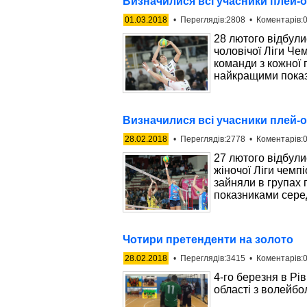
Визначилися всі учасники плей-о
01.03.2018
• Переглядів:2808 • Коментарів:0
28 лютого відбули
чоловічої Ліги Че
команди з кожної г
найкращими пока
Визначилися всі учасники плей-о
28.02.2018
• Переглядів:2778 • Коментарів:0
27 лютого відбули
жіночої Ліги чем
зайняли в групах 
показниками серед
Чотири претенденти на золото
28.02.2018
• Переглядів:3415 • Коментарів:0
4-го березня в Рі
області з волейбо