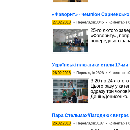
«Фаворит» - чемпіон Сарненсько
27.02.2018
• Переглядів:3045 • Коментарів:0
25-го лютого зав
«Фавориту», попри
попереднього зап
Українські пляжники стали 17-ми т
26.02.2018
• Переглядів:2828 • Коментарів:0
З 20 по 24 лютого 
Цього разу у катег
одразу три чолові
Денін\Денисенко.
Пара Стельмах/Лагоднюк виграє 
26.02.2018
• Переглядів:3187 • Коментарів:0