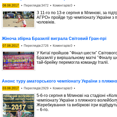
08.08.2017
• Переглядів:3472 • Коментарів:0 •
З 11-го по 13-е серпня в Млинові, за пі
АГРО» пройде тур чемпіонату України з
чоловіків.
Жіноча збірна Бразилії виграла Світовий Гран-прі
07.08.2017
• Переглядів:2726 • Коментарів:0 •
У Китаї пройшов "Фінал шести" Світового
Бразилії у вирішальному матчі "Фіналу ше
тай-брейку перемогла команду Італії.
Анонс туру аматорського чемпіонату України з пляжн
03.08.2017
• Переглядів:2929 • Коментарів:0 •
5-6-го серпня в Млинові на стадіоні «Кол
чемпіонату України з пляжного волейбол
Жеребкування та вибіркові ігри відбудуть
– 6-го.