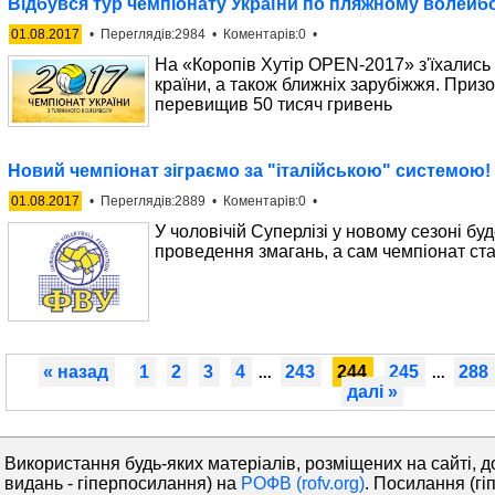
Відбувся тур чемпіонату України по пляжному волейбол
01.08.2017
• Переглядів:2984 • Коментарів:0 •
На «Коропів Хутір OPEN-2017» з'їхались 
країни, а також ближніх зарубіжжя. Приз
перевищив 50 тисяч гривень
Новий чемпіонат зіграємо за "італійською" системою!
01.08.2017
• Переглядів:2889 • Коментарів:0 •
У чоловічій Суперлізі у новому сезоні б
проведення змагань, а сам чемпіонат ста
« назад
1
2
3
4
243
244
245
288
...
...
далі »
Використання будь-яких матеріалів, розміщених на сайті, д
видань - гіперпосилання) на
РОФВ (rofv.org)
. Посилання (гі