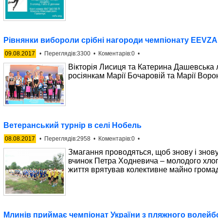
Рівнянки вибороли срібні нагороди чемпіонату EEVZA
09.08.2017
• Переглядів:3300 • Коментарів:0 •
Вікторія Лисиця та Катерина Дашевська 
росіянкам Марії Бочаровій та Марії Вороні
Ветеранський турнір в селі Нобель
08.08.2017
• Переглядів:2958 • Коментарів:0 •
Змагання проводяться, щоб знову і знову
вчинок Петра Ходневича – молодого хлоп
життя врятував колективне майно грома
Млинів приймає чемпіонат України з пляжного волейб