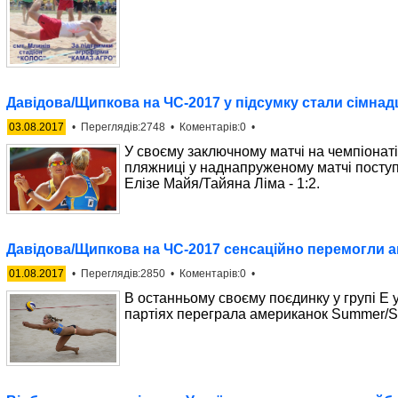
Давідова/Щипкова на ЧС-2017 у підсумку стали сімнад
03.08.2017
• Переглядів:2748 • Коментарів:0 •
У своєму заключному матчі на чемпіонаті с
пляжниці у наднапруженому матчі поступ
Елізе Майя/Тайяна Ліма - 1:2.
Давідова/Щипкова на ЧС-2017 сенсаційно перемогли 
01.08.2017
• Переглядів:2850 • Коментарів:0 •
В останньому своєму поєдинку у групі Е у
партіях переграла американок Summer/S