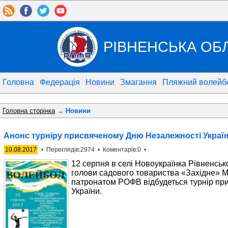
РІВНЕНСЬКА ОБ
Головна
Федерація
Новини
Змагання
Пляжний волейб
Головна сторінка
→ Новини
Анонс турніру присвяченому Дню Незалежності Украї
10.08.2017
• Переглядів:2974 • Коментарів:0 •
12 серпня в селі Новоукраїнка Рівненсько
голови садового товариства «Західне» М.
патронатом РОФВ відбудеться турнір пр
України.