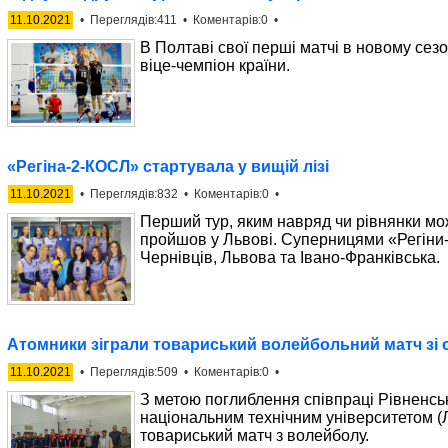
11.10.2021
• Переглядів:411 • Коментарів:0 •
В Полтаві свої перші матчі в новому сезо
віце-чемпіон країни.
«Регіна-2-КОСЛ» стартувала у вищій лізі
11.10.2021
• Переглядів:832 • Коментарів:0 •
Перший тур, яким навряд чи рівнянки мо
пройшов у Львові. Суперницями «Регіни
Чернівців, Львова та Івано-Франківська.
Атомники зіграли товариський волейбольний матч зі
11.10.2021
• Переглядів:509 • Коментарів:0 •
З метою поглиблення співпраці Рівненсь
національним технічним університетом (
товариський матч з волейболу.