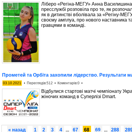
Ліберо «Регіна-МЕГУ» Анна Василишина 
пресслужбі розповіла про те, як розпоча
як в дитинстві вболівала за «Регіну-МЕГУ
своєму амплуа, про нового наставника т
гравцями в команді.
Прометей та Орбіта захопили лідерство. Результати ма
03.10.2021
• Переглядів:512 • Коментарів:0 •
Відбулися стартові матчі чемпіонату Укр
жіночих команд в Суперлізі Dmart.
« назад
1
2
3
4
67
68
69
288
28
...
...