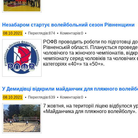
Незабаром стартує волейбольний сезон Рівненщини
08.10.2021
• Переглядів:874 • Коментарів:0 •
РОФВ проводить роботи по підготовці до
Рівненській області. Планується проведе
чоловічого та жіночого чемпіонатів, відк
чемпіонату серед чоловіків та чоловічих
категоріях «40+» та «50+».
У Демидівці відкрили майданчик для пляжного волейб
08.10.2021
• Переглядів:639 • Коментарів:0 •
7 жовтня, на території ліцею відбулося у
«Майданчика для пляжного волейболу».