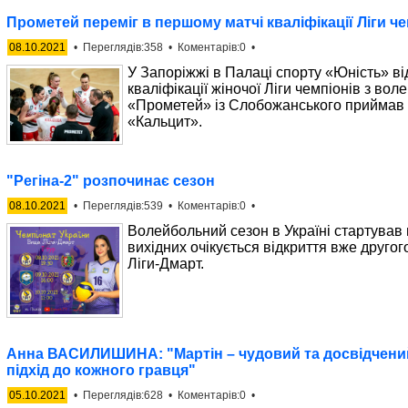
Прометей переміг в першому матчі кваліфікації Ліги че
08.10.2021
• Переглядів:358 • Коментарів:0 •
У Запоріжжі в Палаці спорту «Юність» в
кваліфікації жіночої Ліги чемпіонів з вол
«Прометей» із Слобожанського приймав 
«Кальцит».
"Регіна-2" розпочинає сезон
08.10.2021
• Переглядів:539 • Коментарів:0 •
Волейбольний сезон в Україні стартував
вихідних очікується відкриття вже другог
Ліги-Дмарт.
Анна ВАСИЛИШИНА: "Мартін – чудовий та досвідчений
підхід до кожного гравця"
05.10.2021
• Переглядів:628 • Коментарів:0 •