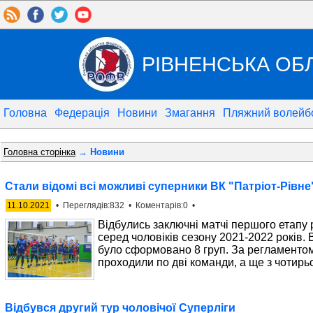
РІВНЕНСЬКА ОБ
Головна
Федерація
Новини
Змагання
Пляжний волейб
Головна сторінка
→ Новини
Стали відомі всі можливі суперники ВК "Патріот-Рівне"
11.10.2021
• Переглядів:832 • Коментарів:0 •
Відбулись заключні матчі першого етапу 
серед чоловіків сезону 2021-2022 років. В
було сформовано 8 груп. За регламентом 
проходили по дві команди, а ще з чотирьо
Відбувся другий тур чоловічої Суперліги