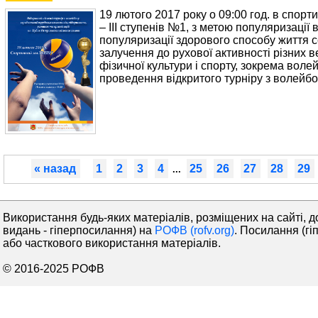
19 лютого 2017 року о 09:00 год. в спорт
– ІІІ ступенів №1, з метою популяризації 
популяризації здорового способу життя с
залучення до рухової активності різних 
фізичної культури і спорту, зокрема вол
проведення відкритого турніру з волейбо
« назад
1
2
3
4
25
26
27
28
29
...
Використання будь-яких матеріалів, розміщених на сайті, д
видань - гіперпосилання) на
РОФВ (rofv.org)
. Посилання (гі
або часткового використання матеріалів.
© 2016-2025 РОФВ