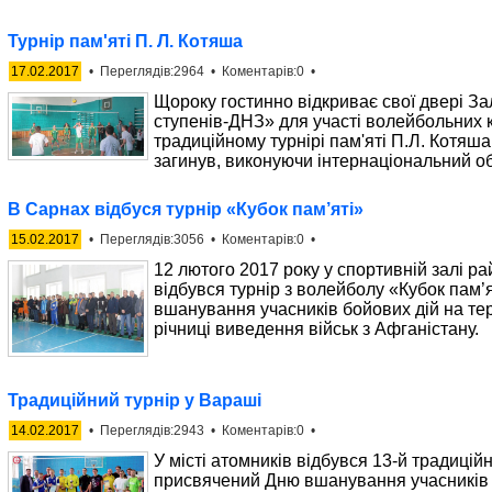
Турнір пам'яті П. Л. Котяша
17.02.2017
• Переглядів:2964 • Коментарів:0 •
Щороку гостинно відкриває свої двері За
ступенів-ДНЗ» для участі волейбольних к
традиційному турнірі пам'яті П.Л. Котяша
загинув, виконуючи інтернаціональний об
В Сарнах відбуся турнір «Кубок пам’яті»
15.02.2017
• Переглядів:3056 • Коментарів:0 •
12 лютого 2017 року у спортивній залі р
відбувся турнір з волейболу «Кубок пам’
вшанування учасників бойових дій на тер
річниці виведення військ з Афганістану.
Традиційний турнір у Вараші
14.02.2017
• Переглядів:2943 • Коментарів:0 •
У місті атомників відбувся 13-й традицій
присвячений Дню вшанування учасників б