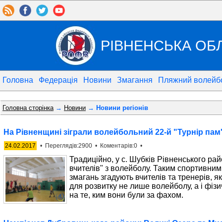
РІВНЕНСЬКА ОБ
Головна
Федерація
Новини
Змагання
Пляжний волейб
Головна сторінка
→
Новини
→ Новини регіонів
На Рівненщині зіграли волейбольний 22-й "Турнір пам'
24.02.2017
• Переглядів:2900 • Коментарів:0 •
Традиційно, у с. Шубків Рівненського райо
вчителів" з волейболу. Таким спортивним 
змагань згадують вчителів та тренерів, як
для розвитку не лише волейболу, а і фізи
на те, ким вони були за фахом.