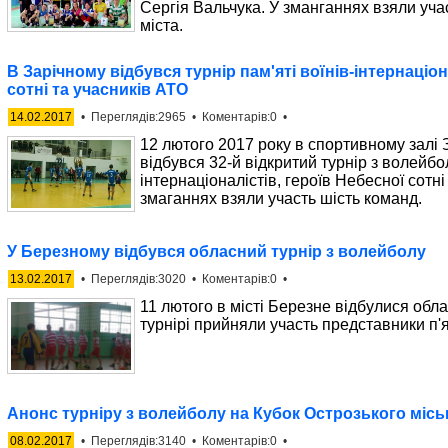
Сергія Вальчука. У зманганнях взяли уч
міста.
В Зарічному відбувся турнір пам'яті воїнів-інтернаціон
сотні та учасників АТО
14.02.2017
• Переглядів:2965 • Коментарів:0 •
12 лютого 2017 року в спортивному залі З
відбувся 32-й відкритий турнір з волейбол
інтернаціоналістів, героїв Небесної сотні
змаганнях взяли участь шість команд.
У Березному відбувся обласний турнір з волейболу
13.02.2017
• Переглядів:3020 • Коментарів:0 •
11 лютого в місті Березне відбулися обла
турнірі прийняли участь представники п'я
Анонс турніру з волейболу на Кубок Острозького місь
08.02.2017
• Переглядів:3140 • Коментарів:0 •