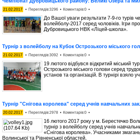
Чемпіонат Дубровицького району: Великі Озера та Ми
21.02.2017
• Переглядів:3296 • Коментарів:0 •
До Вашої уваги результати 7-9-го турів ч
волейболу-2017 серед чоловіків. Ігри пр
Дубровицького НВК «Ліцей-школа».
Турнір з волейболу на Кубок Острозького міського го
21.02.2017
• Переглядів:3092 • Коментарів:0 •
19 лютого відбувся відкритий міський тур
Острозького міського голови серед трудо
установ та організацій. В турнірі взяло у
Турнір "Снігова королева" серед учнів навчальних зак
20.02.2017
• Переглядів:2978 • Коментарів:0 •
16 лютого 2017 року у м. Берестечко Воли
турнір з волейболу серед учнів навчальн
«Снігова королева». Учасниками змагань
Волинської та Рівненської областей.