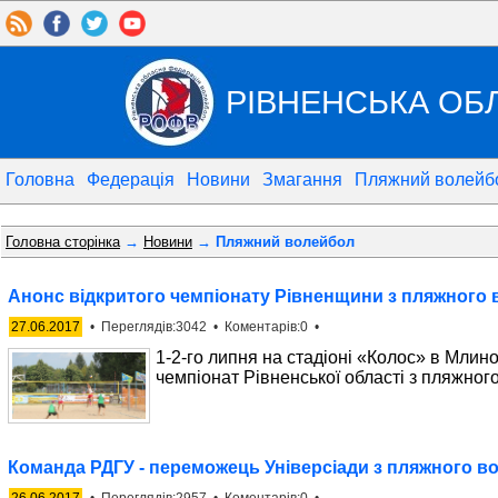
РІВНЕНСЬКА ОБ
Головна
Федерація
Новини
Змагання
Пляжний волейб
Головна сторінка
→
Новини
→ Пляжний волейбол
Анонс відкритого чемпіонату Рівненщини з пляжного
27.06.2017
• Переглядів:3042 • Коментарів:0 •
1-2-го липня на стадіоні «Колос» в Млино
чемпіонат Рівненської області з пляжног
Команда РДГУ - переможець Універсіади з пляжного в