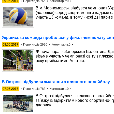
09.06.2017
• Переглядів:765 • Коментарів:0 •
В м. Чорноморськ відбувся чемпіонат Ук
(чоловіки) серед спортсменів з вадами с
участь 13 команд, в тому числі дві пари з
Українська команда пробилася у фінал чемпіонату сві
08.06.2017
• Переглядів:2990 • Коментарів:0 •
Жіноча пара із Запоріжжя Валентина Да
візьме участь у чемпіонаті світу з пляжн
року прийматиме Австрія.
В Острозі відбулися змагання з пляжного волейболу
07.06.2017
• Переглядів:783 • Коментарів:0 •
В Острозі відбулися з пляжного волейбол
зв`язку із відкриттям нового спортивно-
дворик».