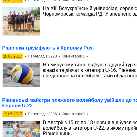
26.06.2017
• Переглядів:2957 • Коментарів:0 •
На ХІІІ Всеукраїнській універсіаді серед 
Чорноморськ, команда РДГУ впевнено зд
Рівнянки тріумфують у Кривому Розі
26.06.2017
• Переглядів:3220 • Коментарів:0 •
На минулому тижні відбувся другий тур ч
юнаків та дівчат в категорії U-16. Рівнен
представлена волейболістами обласного 
Рівненські майстри пляжного волейболу увійшли до т
Європи U-22
19.06.2017
• Переглядів:3306 • Коментарів:0 •
В Австрії з 15-го по 18 червня відбувся
волейболу в категорії U-22, в якому при
Рівненщини.