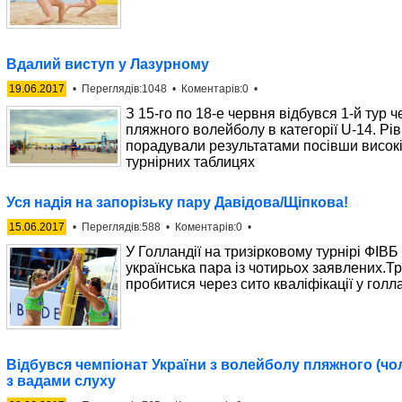
Вдалий виступ у Лазурному
19.06.2017
• Переглядів:1048 • Коментарів:0 •
З 15-го по 18-е червня відбувся 1-й тур ч
пляжного волейболу в категорії U-14. Рів
порадували результатами посівши високі
турнірних таблицях
Уся надія на запорізьку пару Давідова/Щіпкова!
15.06.2017
• Переглядів:588 • Коментарів:0 •
У Голландії на тризірковому турнірі ФІВБ 
українська пара із чотирьох заявлених.
пробитися через сито кваліфікації у голл
Відбувся чемпіонат України з волейболу пляжного (чо
з вадами слуху