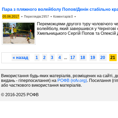
Пара з пляжного волейболу Попов/Денін стабільно кр
05.06.2017
• Переглядів:2957 • Коментарів:0 •
Переможцями другого туру чоловічого че
волейболу, який завершився у Чернігові
Хмельницького Сергій Попов та Олексій 
« назад
1
2
3
4
17
18
19
20
21
...
Використання будь-яких матеріалів, розміщених на сайті, д
видань - гіперпосилання) на
РОФВ (rofv.org)
. Посилання (гі
або часткового використання матеріалів.
© 2016-2025 РОФВ