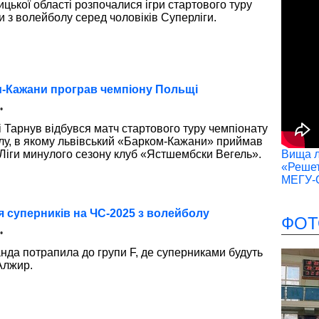
цької області розпочалися ігри стартового туру
и з волейболу серед чоловіків Суперліги.
м-Кажани програв чемпіону Польщі
•
і Тарнув відбувся матч стартового туру чемпіонату
лу, в якому львівський «Барком-Кажани» приймав
іги минулого сезону клуб «Ястшембски Вегель».
Вища лі
«Решет
МЕГУ-
я суперників на ЧС-2025 з волейболу
ФОТ
•
нда потрапила до групи F, де суперниками будуть
 Алжир.