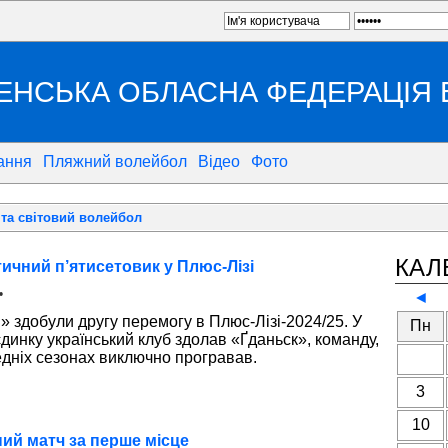
ЕНСЬКА ОБЛАСНА ФЕДЕРАЦІЯ
ання
Пляжний волейбол
Відео
Фото
та світовий волейбол
КАЛ
ичний п’ятисетовик у Плюс-Лізі
•
◄
» здобули другу перемогу в Плюс-Лізі-2024/25. У
Пн
динку український клуб здолав «Ґданьск», команду,
едніх сезонах виключно програвав.
3
10
ий матч за перше місце