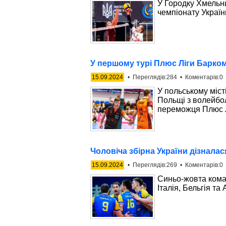
У Городку Хмельни
чемпіонату Україн
У першому турі Плюс Ліги Барко
15.09.2024
• Переглядів:284 • Коментарів:0 
У польському міст
Польщі з волейбо
переможця Плюс Л
Чоловіча збірна України дізналас
15.09.2024
• Переглядів:269 • Коментарів:0 
Синьо-жовта кома
Італія, Бельгія та