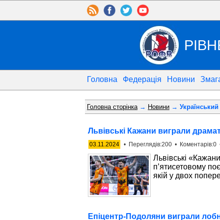
РІВН
Головна
Федерація
Новини
Змаг
Головна сторінка
→
Новини
→ Український 
Львівські Кажани виграли драмат
03.11.2024
• Переглядів:200 • Коментарів:0 
Львівські «Кажани
п’ятисетовому поє
якій у двох попер
Епіцентр-Подоляни виграли лобн