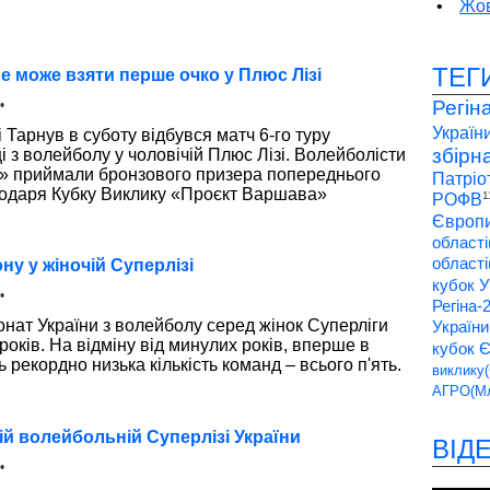
•
Жов
ТЕГ
е може взяти перше очко у Плюс Лізі
Регін
•
України
 Тарнув в суботу відбувся матч 6-го туру
збірн
 з волейболу у чоловічій Плюс Лізі. Волейболісти
 приймали бронзового призера попереднього
Патріо
лодаря Кубку Виклику «Проєкт Варшава»
1
РОФВ
Європи
області
області
ну у жіночій Суперлізі
кубок У
•
Регіна-
нат України з волейболу серед жінок Суперліги
України
років. На відміну від минулих років, вперше в
кубок 
ь рекордно низька кількість команд – всього п'ять.
виклику(
АГРО(Мл
ій волейбольній Суперлізі України
ВІД
•