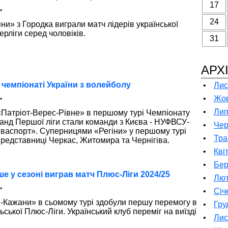
17
•
24
и» з Городка виграли матч лідерів української
рліги серед чоловіків.
31
АРХ
 чемпіонаті України з волейболу
•
Лис
•
Жов
•
•
Лип
Патріот-Верес-Рівне» в першому турі Чемпіонату
анд Першої ліги стали команди з Києва - НУФВСУ-
•
Чер
нваспорт». Суперницями «Регіни» у першому турі
•
Тра
представниці Черкас, Житомира та Чернігіва.
•
Кві
•
Бер
 у сезоні виграв матч Плюс-Ліги 2024/25
•
Лют
•
•
Січ
м-Кажани» в сьомому турі здобули першу перемогу в
•
Гру
ьської Плюс-Ліги. Український клуб переміг на виїзді
•
Лис