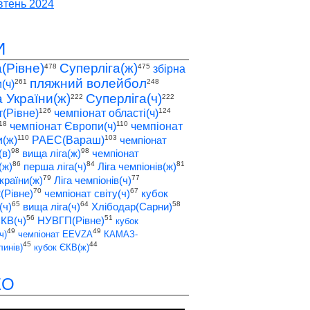
тень 2024
И
а(Рівне)
Суперліга(ж)
478
475
збірна
пляжний волейбол
261
248
(ч)
а України(ж)
Суперліга(ч)
222
222
126
124
т(Рівне)
чемпіонат області(ч)
18
110
чемпіонат Європи(ч)
чемпіонат
110
103
(ж)
РАЕС(Вараш)
чемпіонат
98
98
(в)
вища ліга(ж)
чемпіонат
86
84
81
(ж)
перша ліга(ч)
Ліга чемпіонів(ж)
79
77
країни(ж)
Ліга чемпіонів(ч)
70
67
2(Рівне)
чемпіонат світу(ч)
кубок
65
64
58
(ч)
вища ліга(ч)
Хлібодар(Сарни)
56
51
ЄКВ(ч)
НУВГП(Рівне)
кубок
49
49
ч)
чемпіонат EEVZA
КАМАЗ-
45
44
инів)
кубок ЄКВ(ж)
ЕО