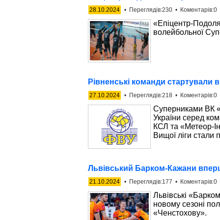
28.10.2024
• Переглядів:230 • Коментарів:0 
«Епіцентр-Подолян
волейбольної Супе
Рівненські команди стартували в
27.10.2024
• Переглядів:218 • Коментарів:0 
Суперниками ВК «
України серед ком
КСЛ та «Метеор-І
Вищої ліги стали 
Львівський Барком-Кажани вперше
21.10.2024
• Переглядів:177 • Коментарів:0 
Львівські «Барко
новому сезоні пол
«Ченстохову».