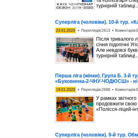
та «Білозгар» спе
турнірній таблиці
Суперліга (чоловіки). 10-й тур. «
23.01.2020
• Переглядів:2613 • Коментарів:0
Після тривалого лі
січня підопічні У
Але невдовзі букв
турнірній таблиці
Перша ліга (жінки). Група Б. 3-й 
«Буковинка-2-ЧНУ-ЧОДЮСШ» - ні
19.01.2020
• Переглядів:2688 • Коментарів:0
У рамках звітного 
продовжити свою п
«Полісся-ліцей-
Суперліга (чоловіки). 9-й тур. О