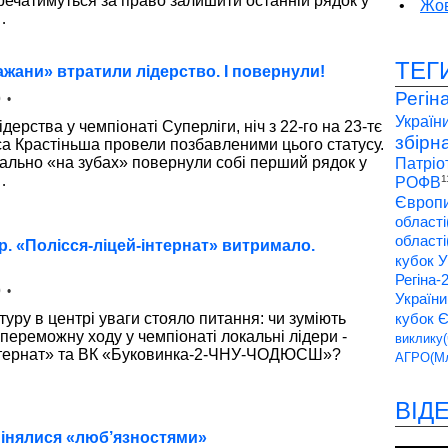
речатимуться за право залишити останній рядок у
•
Жов
…
ТЕГ
Кажани» втратили лідерство. І повернули!
Регін
 •
України
дерства у чемпіонаті Суперліги, ніч з 22-го на 23-тє
збірн
гіса Крастіньша провели позбавленими цього статусу.
ально «на зубах» повернули собі перший рядок у
Патріо
…
1
РОФВ
Європи
області
області
тур. «Полісся-ліцей-інтернат» витримало.
кубок У
Регіна-
 •
України
туру в центрі уваги стояло питання: чи зуміють
кубок 
ереможну ходу у чемпіонаті локальні лідери -
виклику(
інтернат» та ВК «Буковинка-2-ЧНУ-ЧОДЮСШ»?
АГРО(Мл
ВІД
бмінялися «люб’язностями»