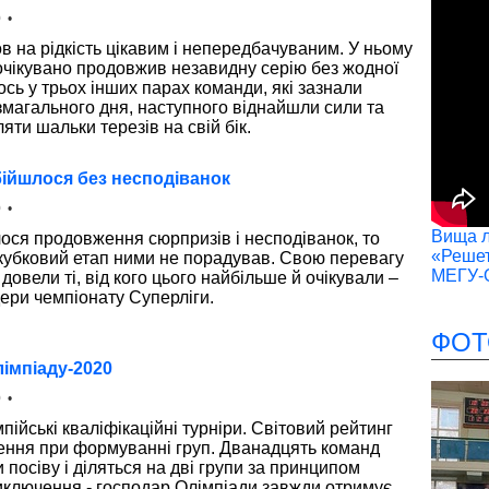
 •
в на рідкість цікавим і непередбачуваним. У ньому
чікувано продовжив незавидну серію без жодної
 ось у трьох інших парах команди, які зазнали
магального дня, наступного віднайшли сили та
яти шальки терезів на свій бік.
Обійшлося без несподіванок
 •
Вища лі
ося продовження сюрпризів і несподіванок, то
«Решет
кубковий етап ними не порадував. Свою перевагу
МЕГУ-
довели ті, від кого цього найбільше й очікували –
дери чемпіонату Суперліги.
ФОТ
імпіаду-2020
 •
ійські кваліфікаційні турніри. Світовий рейтинг
ення при формуванні груп. Дванадцять команд
посіву і діляться на дві групи за принципом
виключення - господар Олімпіади завжди отримує