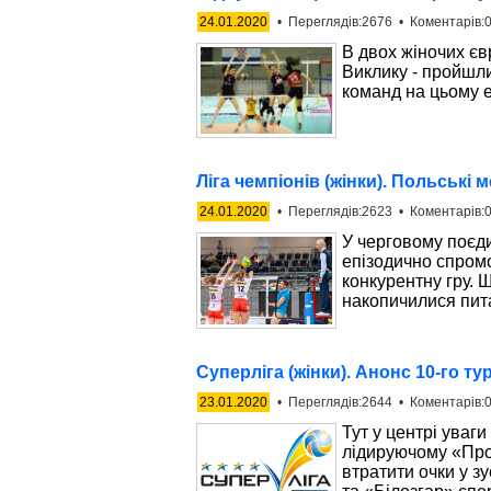
24.01.2020
• Переглядів:2676 • Коментарів:0
В двох жіночих єв
Виклику - пройшли
команд на цьому е
Ліга чемпіонів (жінки). Польські
24.01.2020
• Переглядів:2623 • Коментарів:0
У черговому поєди
епізодично спром
конкурентну гру. 
накопичилися пит
Суперліга (жінки). Анонс 10-го ту
23.01.2020
• Переглядів:2644 • Коментарів:0
Тут у центрі уваг
лідируючому «Про
втратити очки у з