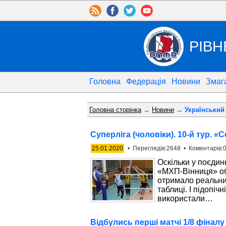
РІВН
Головна
Федерація
Новини
Змаг
Головна сторінка
→
Новини
→ Український 
Суперліга (чоловіки). 10-й тур. 
25.01.2020
• Переглядів:2648 • Коментарів:0
Оскільки у поєдин
«МХП-Вінниця» об
отримало реальни
таблиці. І підопі
використали…
Відбулись перші матчі 1/8 фінал