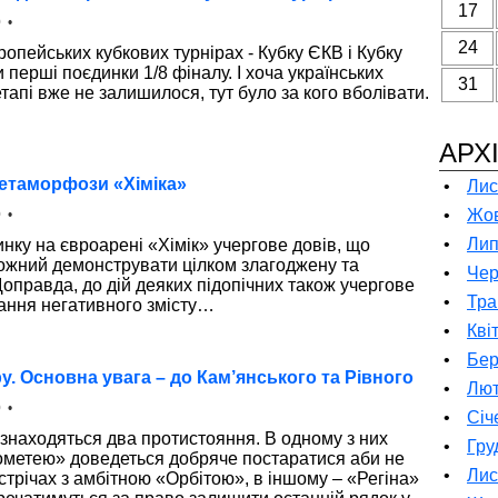
17
 •
24
ропейських кубкових турнірах - Кубку ЄКВ і Кубку
 перші поєдинки 1/8 фіналу. І хоча українських
31
тапі вже не залишилося, тут було за кого вболівати.
АРХ
 метаморфози «Хіміка»
•
Лис
•
Жов
 •
•
Лип
нку на євроарені «Хімік» учергове довів, що
ожний демонструвати цілком злагоджену та
•
Чер
Щоправда, до дій деяких підопічних також учергове
•
Тра
ання негативного змісту…
•
Кві
•
Бер
ру. Основна увага – до Кам’янського та Рівного
•
Лют
 •
•
Січ
и знаходяться два протистояння. В одному з них
•
Гру
метею» доведеться добряче постаратися аби не
•
Лис
устрічах з амбітною «Орбітою», в іншому – «Регіна»