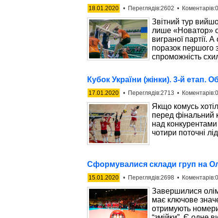
18.01.2020
• Переглядів:2602 • Коментарів:0
Звітний тур вийшо
лише «Новатор» о
виграної партії. А
поразок першого з
спроможність схил
Кубок України (жінки). 3-й етап. 
17.01.2020
• Переглядів:2713 • Коментарів:0
Якщо комусь хотіл
перед фінальний 
над конкурентами 
чотири поточні лі
Cформувалися склади груп на Ол
15.01.2020
• Переглядів:2698 • Коментарів:0
Завершилися олімп
має ключове знач
отримують номери 
“змійки”. Є одне 