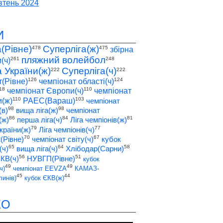
тень 2024
И
а(Рівне)
Суперліга(ж)
478
475
збірна
пляжний волейбол
261
248
(ч)
а України(ж)
Суперліга(ч)
222
222
126
124
т(Рівне)
чемпіонат області(ч)
18
110
чемпіонат Європи(ч)
чемпіонат
110
103
(ж)
РАЕС(Вараш)
чемпіонат
98
98
(в)
вища ліга(ж)
чемпіонат
86
84
81
(ж)
перша ліга(ч)
Ліга чемпіонів(ж)
79
77
країни(ж)
Ліга чемпіонів(ч)
70
67
2(Рівне)
чемпіонат світу(ч)
кубок
65
64
58
(ч)
вища ліга(ч)
Хлібодар(Сарни)
56
51
ЄКВ(ч)
НУВГП(Рівне)
кубок
49
49
ч)
чемпіонат EEVZA
КАМАЗ-
45
44
инів)
кубок ЄКВ(ж)
ЕО