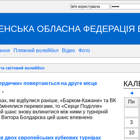
ЕНСЬКА ОБЛАСНА ФЕДЕРАЦІЯ
ання
Пляжний волейбол
Відео
Фото
та світовий волейбол
КАЛ
«Сердечки» повертаються на друге місце
 •
◄
ках, які відбулися раніше, «Барком-Кажани» та ВК
Пн
мінялися перемогами, то «Серце Поділля»
й шанс знову вклинитися між ними у турнірній
чні Віктора Болдарєва цей шанс впевнено
3
10
у в двох європейських кубкових турнірах