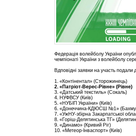
Федерація волейболу України опублі
чемпіонаті України з волейболу сере
Вдповідні заявки на участь подали д
1. «Контінентал» (Сторожинець)
2. «Патріот-Верес-Рівне» (Рівне)
3. «Датський текстиль» (Сокаль)
4. НУФВСУ (Київ)
5. «НУБІП України» (Київ)
6. «Донеччина-КДЮСШ №1» (Бахму
7. «УжНУ-збірна Закарпатської обла
8. «Горіш-Делятинська ТГ» (Делятин
9. «Динамо» (Кривий Ріг)
10. «Метеор-Інваспорт» (Київ)