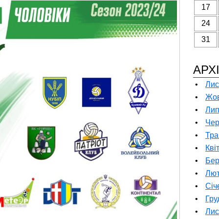
17
24
31
АРХ
•
Лис
•
Жов
•
Лип
•
Чер
•
Тра
•
Кві
•
Бер
•
Лют
•
Січ
•
Гру
•
Лис