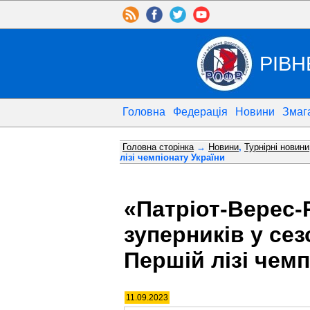
РІВН
Головна
Федерація
Новини
Змаг
Головна сторінка
→
Новини
,
Турнірні новини
лізі чемпіонату України
«Патріот-Верес-
зуперників у сезо
Першій лізі чемп
11.09.2023