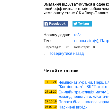
Змагання відбуватимуться в одне ко
плей-офф визначить між собою чем
чемпіонату стане СК «Лаяр-Палац» 
Facebook
Twitter
Новину додав:
rofv
Теги:
перша ліга(ч)
,
Патр
Переглядів:
501
Коментарів:
0
←
Повернутися назад
Читайте також:
11.12.21
Чемпіонат України. Перша лі
"Контінентал" - ВК "Патріот
27.11.20
Он-лайн трансляція матчу 1
команд пешої ліги. «Житич
27.10.19
Полоса біла – полоса чорн
06.02.19
Насичені вихідні