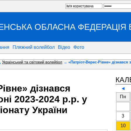
ЕНСЬКА ОБЛАСНА ФЕДЕРАЦІЯ
ання
Пляжний волейбол
Відео
Фото
,
Український та світовий волейбол
→ «Патріот-Верес-Рівне» дізнався зу
КАЛ
Рівне» дізнався
◄
ні 2023-2024 р.р. у
Пн
іонату України
3
10