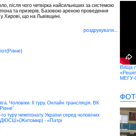
ло, після чого четвірка найсильніших за системою
піона та призерів. Базовою ареною проведення
у Хирові, що на Львівщині.
роздрукувати...
іот(Рівне)
Вища лі
«Решет
МЕГУ-
ФОТ
га. Чоловіки. ІІ туру. Онлайн трансляція. ВК
-Рівне"
-го туру чемпіонату України серед чоловічих
і-ДЮСШ»(Житомир) - «Патрі
а