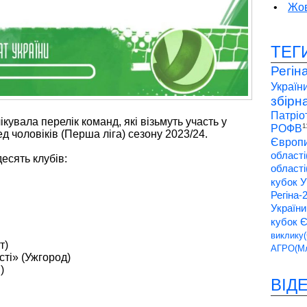
•
Жов
ТЕГ
Регін
України
збірн
Патріо
кувала перелік команд, які візьмуть участь у
1
РОФВ
д чоловіків (Перша ліга) сезону 2023/24.
Європи
області
есять клубів:
області
кубок У
Регіна-
України
кубок 
виклику(
т)
АГРО(Мл
сті» (Ужгород)
)
ВІД