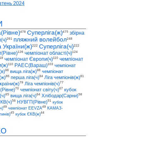
тень 2024
И
а(Рівне)
Суперліга(ж)
478
475
збірна
пляжний волейбол
261
248
(ч)
а України(ж)
Суперліга(ч)
222
222
126
124
т(Рівне)
чемпіонат області(ч)
18
110
чемпіонат Європи(ч)
чемпіонат
110
103
(ж)
РАЕС(Вараш)
чемпіонат
98
98
(в)
вища ліга(ж)
чемпіонат
86
84
81
(ж)
перша ліга(ч)
Ліга чемпіонів(ж)
79
77
країни(ж)
Ліга чемпіонів(ч)
70
67
2(Рівне)
чемпіонат світу(ч)
кубок
65
64
58
(ч)
вища ліга(ч)
Хлібодар(Сарни)
56
51
ЄКВ(ч)
НУВГП(Рівне)
кубок
49
49
ч)
чемпіонат EEVZA
КАМАЗ-
45
44
инів)
кубок ЄКВ(ж)
ЕО