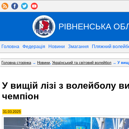
РІВНЕНСЬКА ОБ
Головна
Федерація
Новини
Змагання
Пляжний волейб
Головна сторінка
→
Новини
,
Український та світовий волейбол
→ У вищі
У вищій лізі з волейболу в
чемпіон
31.03.2025