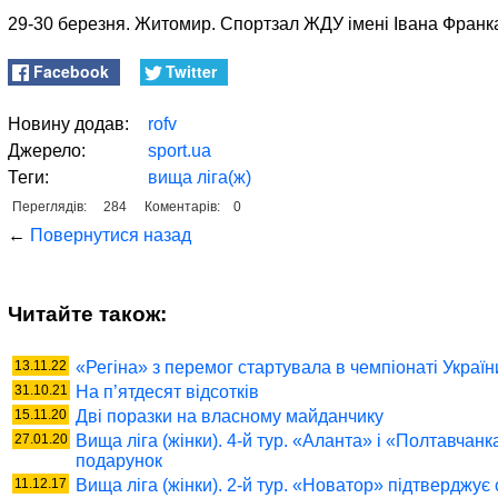
29-30 березня. Житомир. Спортзал ЖДУ імені Івана Франк
Facebook
Twitter
Новину додав:
rofv
Джерело:
sport.ua
Теги:
вища ліга(ж)
Переглядів:
284
Коментарів:
0
←
Повернутися назад
Читайте також:
13.11.22
«Регіна» з перемог стартувала в чемпіонаті Україн
31.10.21
На п’ятдесят відсотків
15.11.20
Дві поразки на власному майданчику
27.01.20
Вища ліга (жінки). 4-й тур. «Аланта» і «Полтавчанк
подарунок
11.12.17
Вища ліга (жінки). 2-й тур. «Новатор» підтверджує с