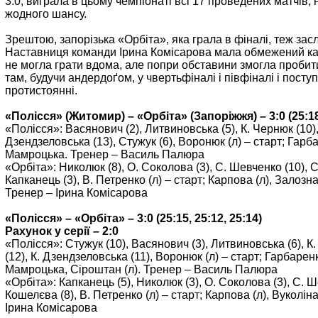
3:0, виграла в цьому чемпіонаті всі 17 проведених матчів
жодного шансу.
Зрештою, запорізька «Орбіта», яка грала в фіналі, теж засл
Наставниця команди Ірина Комісарова мала обмежений ка
не могла грати вдома, але попри обставини змогла пробит
там, будучи андердоґом, у чвертьфіналі і півфіналі і пос
протистоянні.
«Полісся» (Житомир) – «Орбіта» (Запоріжжя) – 3:0 (25:18,
«Полісся»: Васянович (2), Литвиновська (5), К. Чернюк (10), 
Дзендзеловська (13), Стужук (6), Воронюк (л) – старт; Гарба
Мамроцька. Тренер – Василь Палюра
«Орбіта»: Николюк (8), О. Соколова (3), С. Шевченко (10), С
Капканець (3), В. Петренко (л) – старт; Карпова (л), Залозна 
Тренер – Ірина Комісарова
«Полісся» – «Орбіта» – 3:0 (25:15, 25:12, 25:14)
Рахунок у серії – 2:0
«Полісся»: Стужук (10), Васянович (3), Литвиновська (6), К.
(12), К. Дзендзеловська (11), Воронюк (л) – старт; Гарбаренко
Мамроцька, Сіроштан (л). Тренер – Василь Палюра
«Орбіта»: Капканець (5), Николюк (3), О. Соколова (3), С. Ш
Кошелєва (8), В. Петренко (л) – старт; Карпова (л), Вуколін
Ірина Комісарова