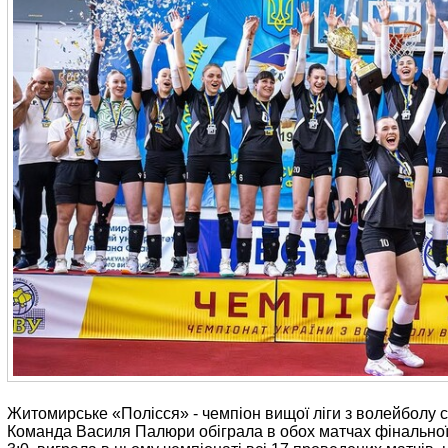
Житомирське «Полісся» - чемпіон вищої ліги з волейболу с
Команда Василя Палюри обіграла в обох матчах фінальної с