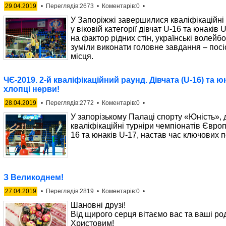
29.04.2019
• Переглядів:2673 • Коментарів:0 •
У Запоріжжі завершилися кваліфікаційні
у віковій категорії дівчат U-16 та юнаків
на фактор рідних стін, українські волейб
зуміли виконати головне завдання – посіс
місця.
ЧЄ-2019. 2-й кваліфікаційний раунд. Дівчата (U-16) та 
хлопці нерви!
28.04.2019
• Переглядів:2772 • Коментарів:0 •
У запорізькому Палаці спорту «Юність»,
кваліфікаційні турніри чемпіонатів Європи
16 та юнаків U-17, настав час ключових п
З Великоднем!
27.04.2019
• Переглядів:2819 • Коментарів:0 •
Шановні друзі!
Від щирого серця вітаємо вас та ваші ро
Христовим!