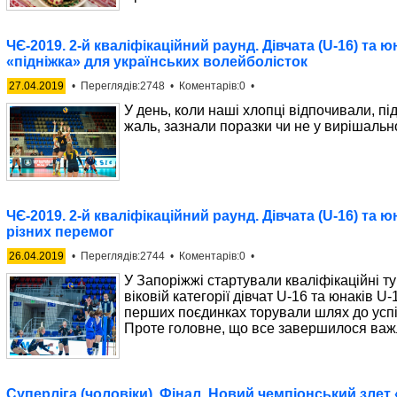
ЧЄ-2019. 2-й кваліфікаційний раунд. Дівчата (U-16) та 
«підніжка» для українських волейболісток
27.04.2019
• Переглядів:2748 • Коментарів:0 •
У день, коли наші хлопці відпочивали, пі
жаль, зазнали поразки чи не у вирішальн
ЧЄ-2019. 2-й кваліфікаційний раунд. Дівчата (U-16) та ю
різних перемог
26.04.2019
• Переглядів:2744 • Коментарів:0 •
У Запоріжжі стартували кваліфікаційні т
віковій категорії дівчат U-16 та юнаків U
перших поєдинках торували шлях до успі
Проте головне, що все завершилося в
Суперліга (чоловіки). Фінал. Новий чемпіонський злет