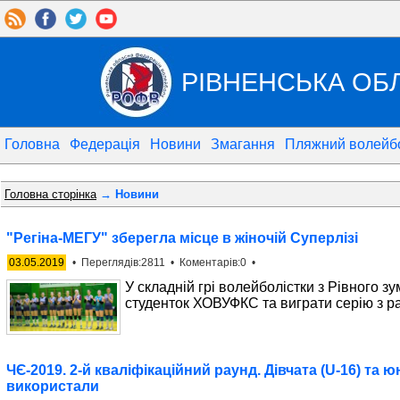
РІВНЕНСЬКА ОБ
Головна
Федерація
Новини
Змагання
Пляжний волейб
Головна сторінка
→ Новини
"Регіна-МЕГУ" зберегла місце в жіночій Суперлізі
03.05.2019
• Переглядів:2811 • Коментарів:0 •
У складній грі волейболістки з Рівного з
студенток ХОВУФКС та виграти серію з ра
ЧЄ-2019. 2-й кваліфікаційний раунд. Дівчата (U-16) та ю
використали