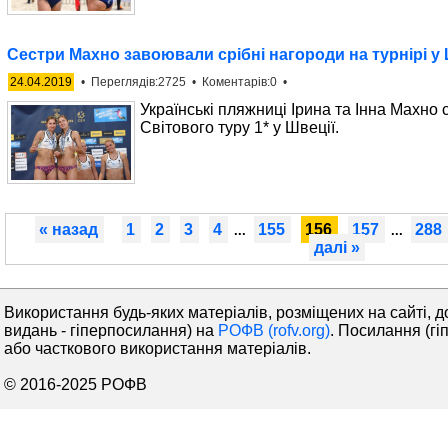
Сестри Махно завоювали срібні нагороди на турнірі у 
24.04.2019
• Переглядів:2725 • Коментарів:0 •
Українські пляжниці Ірина та Інна Махно
Світового туру 1* у Швеції.
« назад
1
2
3
4
155
156
157
288
...
...
далі »
Використання будь-яких матеріалів, розміщених на сайті, д
видань - гіперпосилання) на
РОФВ (rofv.org)
. Посилання (гі
або часткового використання матеріалів.
© 2016-2025 РОФВ