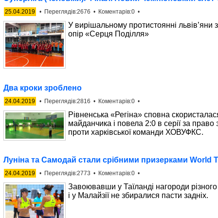
25.04.2019
• Переглядів:2676 • Коментарів:0 •
У вирішальному протистоянні львів’яни 
опір «Серця Поділля»
Два кроки зроблено
24.04.2019
• Переглядів:2816 • Коментарів:0 •
Рівненська «Регіна» сповна скористалас
майданчика і повела 2:0 в серії за право
проти харківської команди ХОВУФКС.
Луніна та Самодай стали срібними призерками World T
24.04.2019
• Переглядів:2773 • Коментарів:0 •
Завоювавши у Таїланді нагороди різного 
і у Малайзії не збиралися пасти задніх.