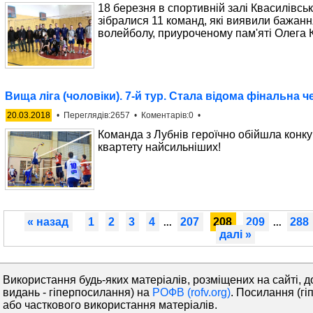
18 березня в спортивній залі Квасилівсь
зібралися 11 команд, які виявили бажання
волейболу, приуроченому пам'яті Олега 
Вища ліга (чоловіки). 7-й тур. Стала відома фінальна ч
20.03.2018
• Переглядів:2657 • Коментарів:0 •
Команда з Лубнів героїчно обійшла конку
квартету найсильніших!
« назад
1
2
3
4
207
208
209
288
...
...
далі »
Використання будь-яких матеріалів, розміщених на сайті, д
видань - гіперпосилання) на
РОФВ (rofv.org)
. Посилання (гі
або часткового використання матеріалів.