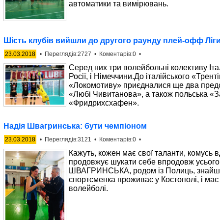
автоматики та вимірювань.
Шість клубів вийшли до другого раунду плей-офф Ліги
23.03.2018
• Переглядів:2727 • Коментарів:0 •
Серед них три волейбольні колективу Італ
Росії, і Німеччини.До італійського «Трент
«Локомотиву» приєдналися ще два предст
«Любі Чивитанова», а також польська «З
«Фридрихсхафен».
Надія Швагринська: бути чемпіоном
23.03.2018
• Переглядів:3121 • Коментарів:0 •
Кажуть, кожен має свої таланти, комусь вд
продовжує шукати себе впродовж усього 
ШВАГРИНСЬКА, родом із Полиць, знайшла
спортсменка проживає у Костополі, і має
волейболі.