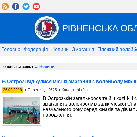
РІВНЕНСЬКА ОБ
Головна
Федерація
Новини
Змагання
Пляжний волейб
Головна сторінка
→ Новини
В Острозі відбулися міські змагання з волейболу між
26.03.2018
• Переглядів:2675 • Коментарів:0 •
В Острозькій загальноосвітній школі І-ІІІ
змагання з волейболу в залік міської Сп
навчального року серед юнаків та дівчат
народження.