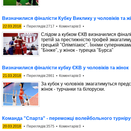
Визначилися фіналісти Кубку Виклику у чоловіків та ж
22.03.2018
• Переглядів:2717 • Коментарів:0 •
Слідом а кубком ЄКВ визначилися фіналіс
третій за престижністю трофей змагатиму
грецькій "Олімпіакос". Їхніми суперниками
"Бінже", у жінок - турецка "Бурса"
Визначилися фіналісти кубку ЄКВ у чоловіків та жінок
21.03.2018
• Переглядів:2861 • Коментарів:0 •
За кубок у чоловіків змагатимуться предс
жінок - турчанки та білоруски.
Команда "Спарта" - переможці волейбольного турніру
20.03.2018
• Переглядів:3575 • Коментарів:0 •