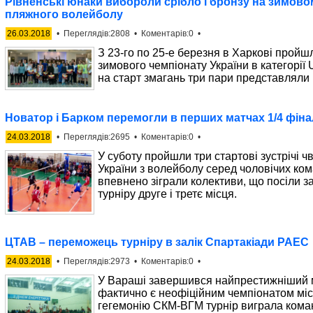
Рівненські юнаки вибороли срібло і бронзу на зимовом
пляжного волейболу
26.03.2018
• Переглядів:2808 • Коментарів:0 •
З 23-го по 25-е березня в Харкові пройш
зимового чемпіонату України в категорії U
на старт змагань три пари представляли 
Новатор і Барком перемогли в перших матчах 1/4 фіна
24.03.2018
• Переглядів:2695 • Коментарів:0 •
У суботу пройшли три стартові зустрічі 
України з волейболу серед чоловічих ком
впевнено зіграли колективи, що посіли з
турніру друге і третє місця.
ЦТАВ – переможець турніру в залік Спартакіади РАЕС
24.03.2018
• Переглядів:2973 • Коментарів:0 •
У Вараші завершився найпрестижніший мі
фактично є неофіційним чемпіонатом мі
гегемонію СКМ-ВГМ турнір виграла кома