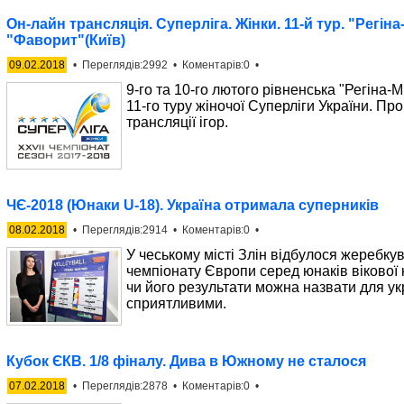
Он-лайн трансляція. Суперліга. Жінки. 11-й тур. "Регі
"Фаворит"(Київ)
09.02.2018
• Переглядів:2992 • Коментарів:0 •
9-го та 10-го лютого рівненська "Регін
11-го туру жiночої Суперлiги України. Пр
трансляції ігор.
ЧЄ-2018 (Юнаки U-18). Україна отримала суперників
08.02.2018
• Переглядів:2914 • Коментарів:0 •
У чеському місті Злін відбулося жеребку
чемпіонату Європи серед юнаків вікової к
чи його результати можна назвати для ук
сприятливими.
Кубок ЄКВ. 1/8 фіналу. Дива в Южному не сталося
07.02.2018
• Переглядів:2878 • Коментарів:0 •