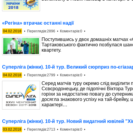
«Регіна» втрачає останні надії
04.02.2018
• Переглядів:2896 • Коментарів:0 •
Поступившись у двох домашніх матчах «О
Тартаковського фактично позбулася шан
квартету.
Суперліга (жінки). 10-й тур. Великий сюрприз по-єгіаз
04.02.2018
• Переглядів:2799 • Коментарів:0 •
Серед матчів туру окремо слід виділити 
Сєвєродонецьку, де підопічні Віктора Ту
горіхи за недостатню повагу до суперник
досягла знакового успіху на тай-брейку, 
характері…
Суперліга (жінки). 10-й тур. Новий видатний ювілей "Хі
03.02.2018
• Переглядів:2713 • Коментарів:0 •