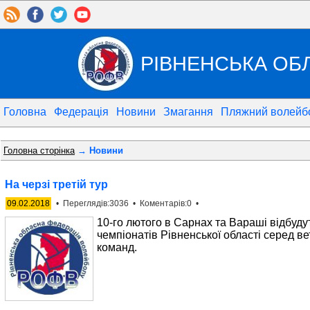
РІВНЕНСЬКА ОБ
Головна
Федерація
Новини
Змагання
Пляжний волейб
Головна сторінка
→ Новини
На черзі третій тур
09.02.2018
• Переглядів:3036 • Коментарів:0 •
10-го лютого в Сарнах та Вараші відбудуть
чемпіонатів Рівненської області серед в
команд.