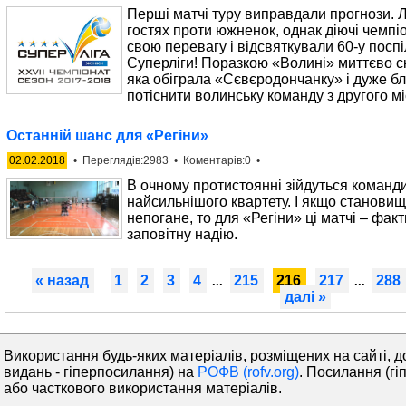
Перші матчі туру виправдали прогнози. Л
гостях проти южненок, однак діючі чемпі
свою перевагу і відсвяткували 60-у посп
Суперліги! Поразкою «Волині» миттєво с
яка обіграла «Сєвєродончанку» і дуже бл
потіснити волинську команду з другого м
Останній шанс для «Регіни»
02.02.2018
• Переглядів:2983 • Коментарів:0 •
В очному протистоянні зійдуться команди
найсильнішого квартету. І якщо становищ
непогане, то для «Регіни» ці матчі – фак
заповітну надію.
« назад
1
2
3
4
215
216
217
288
...
...
далі »
Використання будь-яких матеріалів, розміщених на сайті, д
видань - гіперпосилання) на
РОФВ (rofv.org)
. Посилання (гі
або часткового використання матеріалів.