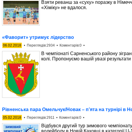
Взяти реванш за «суху» поразку в Німеч
«Хіміку» не вдалося.
«Фаворит» утримує лідерство
06.02.2018
• Переглядів:2934 • Коментарів:0 •
В чемпіонаті Сарненського району зіграні
колі. Пропонуємо вашій увазі результати 
Рівненська пара Омельчук/Новак – п’ята на турнірі в Н
05.02.2018
• Переглядів:2911 • Коментарів:0 •
Відбувся другий тур зимового чемпіонату
волейболу в Новій Каховці в категорії U-