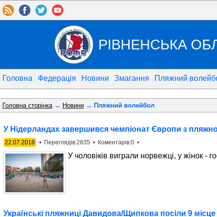
РІВНЕНСЬКА ОБ
Головна
Федерація
Новини
Змагання
Пляжний волейб
Головна сторінка
→
Новини
→ Пляжний волейбол
У Нідерландах завершився чемпіонат Європи з пляжн
22.07.2018
• Переглядів:2835 • Коментарів:0 •
У чоловіків виграли норвежці, у жінок - г
Українські пляжниці Давидова/Щипкова посіли 9 місце