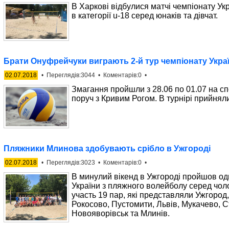
В Харкові відбулися матчі чемпіонату Ук
в категорії u-18 серед юнаків та дівчат.
Брати Онуфрейчуки виграють 2-й тур чемпіонату Україн
02.07.2018
• Переглядів:3044 • Коментарів:0 •
Змагання пройшли з 28.06 по 01.07 на сп
поруч з Кривим Рогом. В турнірі прийнял
Пляжники Млинова здобувають срібло в Ужгороді
02.07.2018
• Переглядів:3023 • Коментарів:0 •
В минулий вікенд в Ужгороді пройшов од
України з пляжного волейболу серед чол
участь 19 пар, які представляли Ужгород,
Рокосово, Пустомити, Львів, Мукачево, 
Новояворівськ та Млинів.