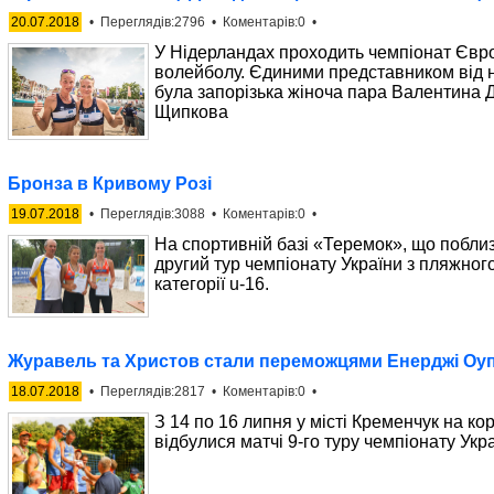
20.07.2018
• Переглядів:2796 • Коментарів:0 •
У Нідерландах проходить чемпіонат Євр
волейболу. Єдиними представником від н
була запорізька жіноча пара Валентина 
Щипкова
Бронза в Кривому Розі
19.07.2018
• Переглядів:3088 • Коментарів:0 •
На спортивній базі «Теремок», що поблиз
другий тур чемпіонату України з пляжног
категорії u-16.
Журавель та Христов стали переможцями Енерджі Оуп
18.07.2018
• Переглядів:2817 • Коментарів:0 •
З 14 по 16 липня у місті Кременчук на ко
відбулися матчі 9-го туру чемпіонату Укра