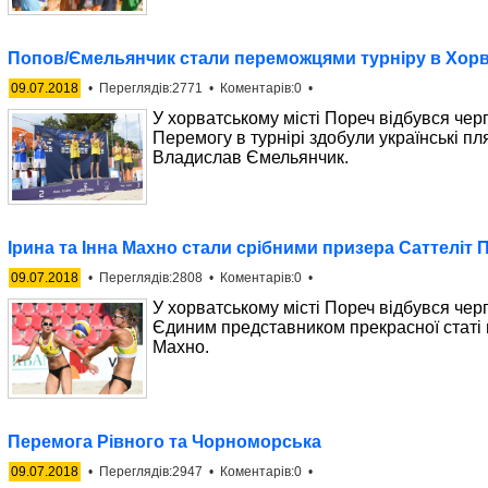
Попов/Ємельянчик стали переможцями турніру в Хорв
09.07.2018
• Переглядів:2771 • Коментарів:0 •
У хорватському місті Пореч відбувся черг
Перемогу в турнірі здобули українські п
Владислав Ємельянчик.
Ірина та Інна Махно стали срібними призера Саттеліт 
09.07.2018
• Переглядів:2808 • Коментарів:0 •
У хорватському місті Пореч відбувся черг
Єдиним представником прекрасної статі в
Махно.
Перемога Рівного та Чорноморська
09.07.2018
• Переглядів:2947 • Коментарів:0 •