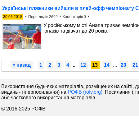
Українські пляжники вийшли в плей-офф чемпіонату Є
30.06.2018
• Переглядів:2699 • Коментарів:0 •
У російському місті Анапа триває чемпі
юнаків та дівчат до 20 років.
« назад
1
2
3
4
12
13
14
20
21
...
...
Використання будь-яких матеріалів, розміщених на сайті, д
видань - гіперпосилання) на
РОФВ (rofv.org)
. Посилання (гі
або часткового використання матеріалів.
© 2016-2025 РОФВ