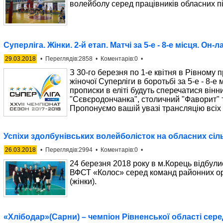
волейболу серед працівників обласних під
Суперліга. Жінки. 2-й етап. Матчі за 5-е - 8-е місця. Он-
29.03.2018
• Переглядів:2858 • Коментарів:0 •
З 30-го березня по 1-е квітня в Рівному 
жіночої Суперліги в боротьбі за 5-е - 8-е
прописки в еліті будуть сперечатися вінн
"Сєвєродончанка", столичний "Фаворит" т
Пропонуємо вашій увазі трансляцію всіх 
Успіхи здолбунівських волейболісток на обласних сіл
26.03.2018
• Переглядів:2994 • Коментарів:0 •
24 березня 2018 року в м.Корець відбулис
ВФСТ «Колос» серед команд районних ор
(жінки).
«Хлібодар»(Сарни) – чемпіон Рівненської області сере