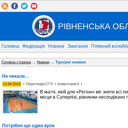
РІВНЕНСЬКА ОБ
Головна
Федерація
Новини
Змагання
Пляжний волейб
Головна сторінка
→
Новини
→ Турнірні новини
Не чекали…
12.04.2018
• Переглядів:2775 • Коментарів:0 •
В матчі, якій для «Регіни» міг зняти всі
місця в Суперлізі, рівнянки несподівано
Потрібен ще один крок