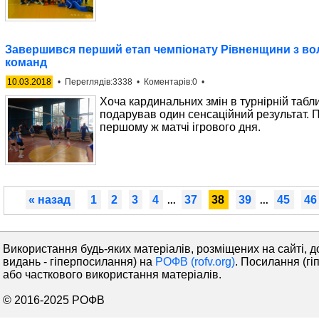
Завершився перший етап чемпіонату Рівненщини з во
команд
10.03.2018
• Переглядів:3338 • Коментарів:0 •
Хоча кардинальних змін в турнірній табл
подарував один сенсаційний результат. 
першому ж матчі ігрового дня.
« назад
1
2
3
4
37
38
39
45
46
...
...
Використання будь-яких матеріалів, розміщених на сайті, д
видань - гіперпосилання) на
РОФВ (rofv.org)
. Посилання (гі
або часткового використання матеріалів.
© 2016-2025 РОФВ