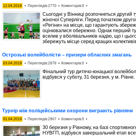
12.04.2018
• Переглядів:2770 • Коментарів:0 •
Сьогодні у Вінниці розпочнеться другий ту
жіночої Суперліги. Перед початком друго
«Регіни» на місця, що гарантують збереж
оцінювалися обережно. Однак перший тур,
вселив у вболівальників надію, що і цьог
збережуть місце серед кращих колективів
Острозькі волейболісти – призери обласних змагань
03.04.2018
• Переглядів:2878 • Коментарів:0 •
Фінальний тур дитячо-юнацької волейболь
відбувся у суботу, 31 березня, у м. Рівне.
Турнір між поліцейськими охорони виграють рівняни
01.04.2018
• Переглядів:2907 • Коментарів:0 •
30 березня у Рівному, на базі спортивно
НУВГП, відбувся завершальний етап всеу