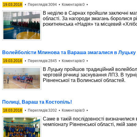
19.03.2018
• Переглядів:3094 • Коментарів:0 •
В неділю в Сарнах пройшли заключні мат
області. За нагороди змагань боролися 
рокитнянська «Надія» та місцевий «Хліб
Волейболісти Млинова та Вараша змагалися в Луцьку
19.03.2018
• Переглядів:2845 • Коментарів:0 •
В Луцьку пройшов традиційний волейбол
черговій річниці заснування ЛПЗ. В турн
Рівненської та Волинської областей.
Полиці, Вараш та Костопіль!
18.03.2018
• Переглядів:3202 • Коментарів:0 •
Саме в такій послідовності визначилися
чемпіонату Рівненської області, якій зав