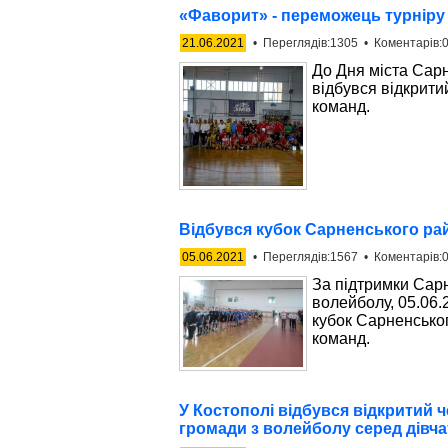
«Фаворит» - переможець турніру
21.06.2021
• Переглядів:1305 • Коментарів:0
До Дня міста Сарн
відбувся відкритий
команд.
Відбувся кубок Сарненського рай
05.06.2021
• Переглядів:1567 • Коментарів:0
За підтримки Сарн
волейболу, 05.06.
кубок Сарненськог
команд.
У Костополі відбувся відкритий ч
громади з волейболу серед дівча