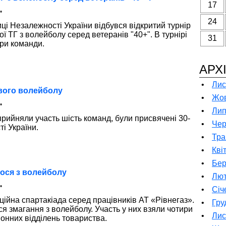
17
•
24
ниці Незалежності України відбувся відкритий турнір
ої ТГ з волейболу серед ветеранів "40+". В турнірі
31
ри команди.
АРХ
•
Лис
ового волейболу
•
Жов
•
•
Лип
прийняли участь шість команд, були присвячені 30-
•
Чер
і України.
•
Тра
•
Кві
•
Бер
лося з волейболу
•
Лют
•
•
Січ
ійна спартакіада серед працівників АТ «Рівнегаз».
•
Гру
 змагання з волейболу. Участь у них взяли чотири
•
Лис
йонних відділень товариства.