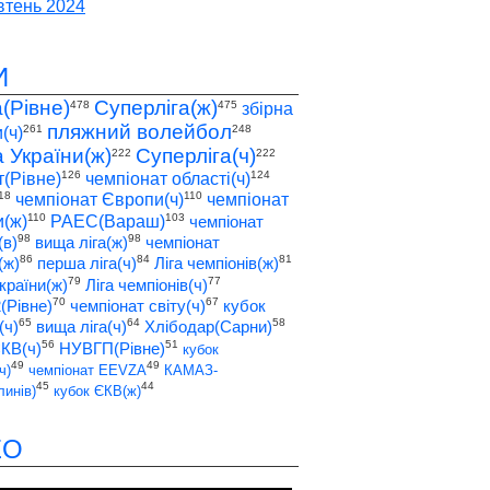
тень 2024
И
а(Рівне)
Суперліга(ж)
478
475
збірна
пляжний волейбол
261
248
(ч)
а України(ж)
Суперліга(ч)
222
222
126
124
т(Рівне)
чемпіонат області(ч)
18
110
чемпіонат Європи(ч)
чемпіонат
110
103
(ж)
РАЕС(Вараш)
чемпіонат
98
98
(в)
вища ліга(ж)
чемпіонат
86
84
81
(ж)
перша ліга(ч)
Ліга чемпіонів(ж)
79
77
країни(ж)
Ліга чемпіонів(ч)
70
67
2(Рівне)
чемпіонат світу(ч)
кубок
65
64
58
(ч)
вища ліга(ч)
Хлібодар(Сарни)
56
51
ЄКВ(ч)
НУВГП(Рівне)
кубок
49
49
ч)
чемпіонат EEVZA
КАМАЗ-
45
44
инів)
кубок ЄКВ(ж)
ЕО