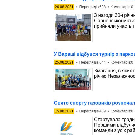
26.08.2021
• Переглядів:638 • Коментарів:0 
З нагоди 30-ї річ
Сарненської міськ
прийняли участь т
У Вараші відбувся турнір з парк
25.08.2021
• Переглядів:644 • Коментарів:0 
Змагання, в яких 
річчю Незалежност
Свято спорту газовиків розпоча
15.08.2021
• Переглядів:439 • Коментарів:0 
Стартувала традиц
Першими відбулися
команди з усіх ра