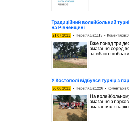
Традиційний волейбольний турні
на Рівненщині
21.07.2021
• Переглядів:1113 • Коментарів:0
Вже понад три дес
змагання серед ве
загиблого побрат
У Костополі відбувся турнір з п
30.06.2021
• Переглядів:1226 • Коментарів:0
На волейбольном
змагання з парков
змаганнях з парко