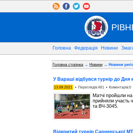
РІВН
Головна
Федерація
Новини
Змаг
Головна сторінка
→
Новини
→ Новини регі
У Вараші відбувся турнір до Дня 
13.09.2021
• Переглядів:481 • Коментарів:0 
Матчі пройшли на
прийняли участь 
та ВЧ-3045.
Відкритий турнір Сарненської МТ