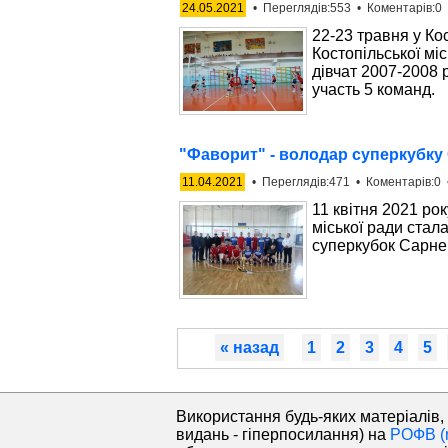
24.05.2021
• Переглядів:553 • Коментарів:0 
22-23 травня у К
Костопільської мі
дівчат 2007-2008 
участь 5 команд.
"Фаворит" - володар суперкубк
11.04.2021
• Переглядів:471 • Коментарів:0 
11 квітня 2021 ро
міської ради стал
суперкубок Сарне
« назад
1
2
3
4
5
Використання будь-яких матеріалів, 
видань - гіперпосилання) на
РОФВ (r