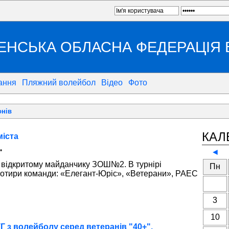
ЕНСЬКА ОБЛАСНА ФЕДЕРАЦІЯ
ання
Пляжний волейбол
Відео
Фото
онів
КАЛ
міста
•
◄
 відкритому майданчику ЗОШ№2. В турнірі
Пн
чотири команди: «Елегант-Юріс», «Ветерани», РАЕС
3
10
Г з волейболу серед ветеранів "40+".