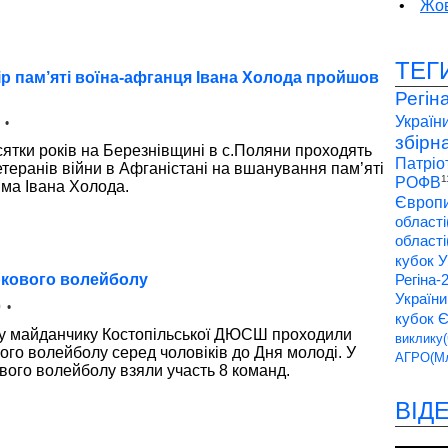
•
Жов
ТЕГ
р пам’яті воїна-афганця Івана Холода пройшов
Регін
України
 •
збірн
ятки років на Березнівщині в с.Поляни проходять
Патріо
теранів війни в Афганістані на вшанування пам’яті
1
РОФВ
има Івана Холода.
Європи
області
області
кубок У
аркового волейболу
Регіна-
України
 •
кубок 
у майданчику Костопільської ДЮСШ проходили
виклику(
ого волейболу серед чоловіків до Дня молоді. У
АГРО(Мл
вого волейболу взяли участь 8 команд.
ВІД