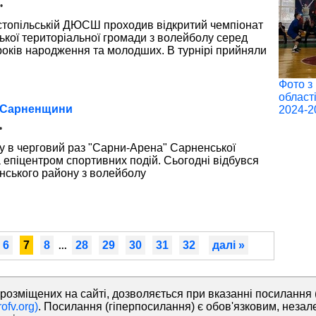
•
остопільській ДЮСШ проходив відкритий чемпіонат
ської територіальної громади з волейболу серед
років народження та молодших. В турнірі прийняли
Фото з
област
у Сарненщини
2024-2
•
ку в черговий раз "Сарни-Арена" Сарненської
а епіцентром спортивних подій. Сьогодні відбувся
нського району з волейболу
6
7
8
28
29
30
31
32
далі »
...
розміщених на сайті, дозволяється при вказанні посилання 
ofv.org)
. Посилання (гіперпосилання) є обов'язковим, незал