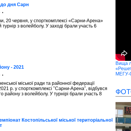
 до дня Сарн
 •
и, 20 червня, у спорткомплексі «Сарни-Арена»
 турнір з волейболу. У заході брали участь 6
Вища лі
ону - 2021
«Решет
МЕГУ-
 •
енської міської ради та районної федерації
2021 р. у спорткомплексі "Сарни-Арена", відбувся
ФОТ
о району з волейболу. У турнірі брали участь 8
емпіонат Костопільської міської територіальної
т